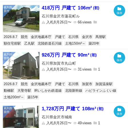
418万円 戸建て 106m²
(初)
石川県金沢市蓮花町ル
入札8月26日〜
66
2026.8.7
競売
金沢地裁本庁
戸建て
石川県
金沢市
馬替駅
額住宅前駅
乙丸駅
北陸鉄道石川線
土地150m²～
築20年
926万円 戸建て 90m²
(初)
石川県加賀市丸山町
入札8月26日〜
31
1
2026.8.7
競売
金沢地裁本庁
戸建て
石川県
加賀市
加賀温泉駅
動橋駅
大聖寺駅
IRいしかわ鉄道線
北陸新幹線
ハピラインふくい線
土地200m²～
築15年
1,728万円 戸建て 108m²
(初)
石川県金沢市城南
入札8月26日〜
49
1