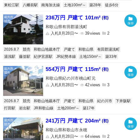
東松江駅
八幡前駅
南海加太線
土地100m²～
築28年
徒歩6分
236万円 戸建て 101m²
(初)
和歌山県有田郡湯浅町
入札8月28日〜
39
2
2026.8.7
競売
和歌山地裁本庁
戸建て
和歌山県
有田郡湯浅町
湯浅駅
藤並駅
紀伊宮原駅
JR紀勢本線
土地150m²～
築33年
554万円 戸建て 115m²
(初)
和歌山県紀の川市桃山町元
入札8月28日〜
42
3
2026.8.7
競売
和歌山地裁本庁
戸建て
和歌山県
紀の川市
下井阪駅
打田駅
岩出駅
JR和歌山線
土地200m²～
築17年
241万円 戸建て 204m²
(初)
和歌山県和歌山市永穂
入札8月28日〜
64
2