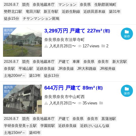
2026.8.7
競売
奈良地裁本庁
マンション
奈良県
生駒郡斑鳩町
勢野北口駅
竜田川駅
新王寺駅
近鉄生駒線
近鉄田原本線
築31年
徒歩15分
チサンマンション斑鳩
3,299万円 戸建て 227m²
(初)
奈良県奈良市法華寺町
入札8月28日〜
127
2
2026.8.7
競売
奈良地裁本庁
戸建て
車庫
奈良県
奈良市
新大宮駅
奈良駅
平城山駅
近鉄奈良線
JR奈良線
JR大和路線
JR桜井線
土地200m²～
築13年
徒歩13分
644万円 戸建て 89m²
(初)
奈良県奈良市中山町西
入札8月28日〜
35
2026.8.7
競売
奈良地裁本庁
戸建て
奈良県
奈良市
菖蒲池駅
学研奈良登美ヶ丘駅
学園前駅
近鉄奈良線
近鉄けいはんな線
土地150m²～
築40年