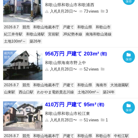
和歌山県和歌山市和歌浦西
入札8月28日〜
73
3
2026.8.7
競売
和歌山地裁本庁
戸建て
和歌山県
和歌山市
紀三井寺駅
和歌山港駅
宮前駅
JR紀勢本線
南海和歌山港線
土地100m²～
築26年
956万円 戸建て 203m²
(初)
和歌山県海南市野上中
入札8月28日〜
52
2026.8.7
競売
和歌山地裁本庁
戸建て
和歌山県
海南市
大池遊園駅
山東駅
西山口駅
わかやま電鉄貴志川線
土地200m²～
築24年
410万円 戸建て 95m²
(初)
和歌山県和歌山市松江東
入札8月28日〜
51
1
2026.8.7
競売
和歌山地裁本庁
戸建て
和歌山県
和歌山市
中松江駅