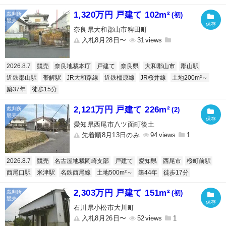
1,320万円 戸建て 102m²
(初)
奈良県大和郡山市稗田町
入札8月28日〜
31
2026.8.7
競売
奈良地裁本庁
戸建て
奈良県
大和郡山市
郡山駅
近鉄郡山駅
帯解駅
JR大和路線
近鉄橿原線
JR桜井線
土地200m²～
築37年
徒歩15分
2,121万円 戸建て 226m²
(2)
愛知県西尾市八ツ面町後土
先着順8月13日のみ
94
1
2026.8.7
競売
名古屋地裁岡崎支部
戸建て
愛知県
西尾市
桜町前駅
西尾口駅
米津駅
名鉄西尾線
土地500m²～
築44年
徒歩17分
2,303万円 戸建て 151m²
(初)
石川県小松市大川町
入札8月26日〜
52
1