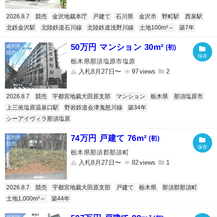
2026.8.7
競売
金沢地裁本庁
戸建て
石川県
金沢市
野町駅
西泉駅
北鉄金沢駅
北陸鉄道石川線
北陸鉄道浅野川線
土地100m²～
築7年
50万円 マンション 30m²
(初)
栃木県那須塩原市塩原
入札8月27日〜
97
2
2026.8.7
競売
宇都宮地裁大田原支部
マンション
栃木県
那須塩原市
上三依塩原温泉口駅
野岩鉄道会津鬼怒川線
築34年
シーアイヴィラ那須塩原
74万円 戸建て 76m²
(初)
栃木県那須郡那須町
入札8月27日〜
82
1
2026.8.7
競売
宇都宮地裁大田原支部
戸建て
栃木県
那須郡那須町
土地1,000m²～
築44年