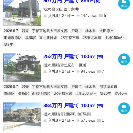
507万円 戸建て 89m²
(初)
栃木県大田原市寒井
入札8月27日〜
147
5
2026.8.7
競売
宇都宮地裁大田原支部
戸建て
栃木県
大田原市
那須塩原駅
黒磯駅
東北新幹線
JR宇都宮線
JR東北本線
土地150m²～
築8年
252万円 戸建て 100m²
(初)
栃木県那須塩原市一区町
入札8月27日〜
94
7
2026.8.7
競売
宇都宮地裁大田原支部
戸建て
栃木県
那須塩原市
野崎駅
矢板駅
西那須野駅
JR宇都宮線
土地200m²～
築26年
徒歩5分
384万円 戸建て 100m²
(初)
栃木県那須郡那珂川町馬頭
入札8月27日〜
57
1