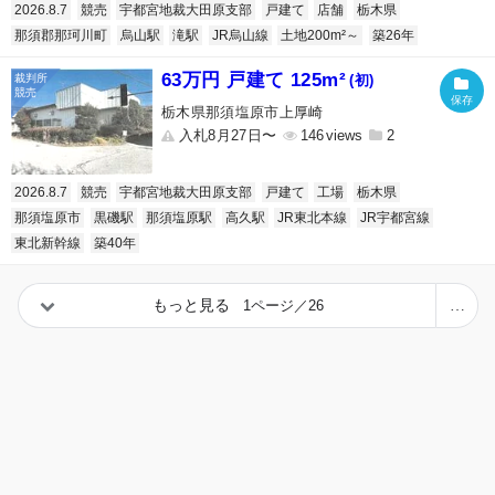
2026.8.7
競売
宇都宮地裁大田原支部
戸建て
店舗
栃木県
那須郡那珂川町
烏山駅
滝駅
JR烏山線
土地200m²～
築26年
63万円 戸建て 125m²
(初)
栃木県那須塩原市上厚崎
入札8月27日〜
146
2
2026.8.7
競売
宇都宮地裁大田原支部
戸建て
工場
栃木県
那須塩原市
黒磯駅
那須塩原駅
高久駅
JR東北本線
JR宇都宮線
東北新幹線
築40年
もっと見る
1ページ／26