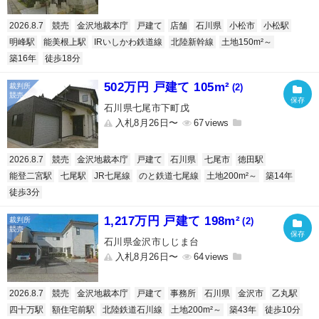
2026.8.7
競売
金沢地裁本庁
戸建て
店舗
石川県
小松市
小松駅
明峰駅
能美根上駅
IRいしかわ鉄道線
北陸新幹線
土地150m²～
築16年
徒歩18分
502万円 戸建て 105m²
(2)
石川県七尾市下町戊
入札8月26日〜
67
2026.8.7
競売
金沢地裁本庁
戸建て
石川県
七尾市
徳田駅
能登二宮駅
七尾駅
JR七尾線
のと鉄道七尾線
土地200m²～
築14年
徒歩3分
1,217万円 戸建て 198m²
(2)
石川県金沢市しじま台
入札8月26日〜
64
2026.8.7
競売
金沢地裁本庁
戸建て
事務所
石川県
金沢市
乙丸駅
四十万駅
額住宅前駅
北陸鉄道石川線
土地200m²～
築43年
徒歩10分