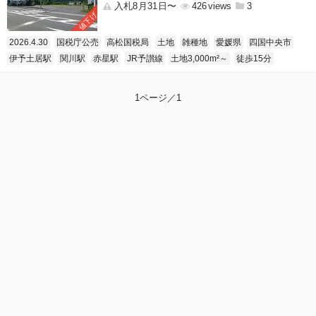
入札8月31日〜
426
3
値下げ
2026.4.30
国税庁公売
高松国税局
土地
雑種地
愛媛県
四国中央市
伊予土居駅
関川駅
赤星駅
JR予讃線
土地3,000m²～
徒歩15分
1ページ／1