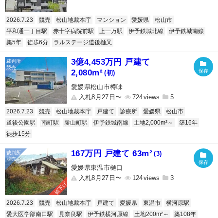
2026.7.23
競売
松山地裁本庁
マンション
愛媛県
松山市
平和通一丁目駅
赤十字病院前駅
上一万駅
伊予鉄城北線
伊予鉄城南線
築5年
徒歩6分
ラルステージ道後樋又
3億4,453万円 戸建て
2,080m²
(初)
愛媛県松山市樽味
入札8月27日〜
724
5
2026.7.23
競売
松山地裁本庁
戸建て
診療所
愛媛県
松山市
道後公園駅
南町駅
勝山町駅
伊予鉄城南線
土地2,000m²～
築16年
徒歩15分
167万円 戸建て 63m²
(3)
愛媛県東温市樋口
入札8月27日〜
124
3
値下げ
2026.7.23
競売
松山地裁本庁
戸建て
愛媛県
東温市
横河原駅
愛大医学部南口駅
見奈良駅
伊予鉄横河原線
土地200m²～
築108年