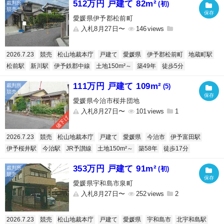
512万円 戸建て 82m²
(初)
愛媛県伊予郡松前町
入札8月27日〜
146
2026.7.23
競売
松山地裁本庁
戸建て
愛媛県
伊予郡松前町
地蔵町駅
松前駅
新川駅
伊予鉄郡中線
土地150m²～
築49年
徒歩5分
111万円 戸建て 109m²
(5)
愛媛県今治市桜井団地
入札8月27日〜
101
1
値下げ
2026.7.23
競売
松山地裁本庁
戸建て
愛媛県
今治市
伊予富田駅
伊予桜井駅
今治駅
JR予讃線
土地150m²～
築58年
徒歩17分
353万円 戸建て 91m²
(初)
愛媛県宇和島市泉町
入札8月27日〜
252
2
2026.7.23
競売
松山地裁本庁
戸建て
愛媛県
宇和島市
北宇和島駅