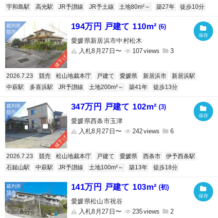
宇和島駅
高光駅
JR予讃線
JR予土線
土地80m²～
築27年
徒歩10分
194万円 戸建て 110m²
(6)
愛媛県新居浜市中村松木
入札8月27日〜
107
3
値下げ
2026.7.23
競売
松山地裁本庁
戸建て
愛媛県
新居浜市
新居浜駅
中萩駅
多喜浜駅
JR予讃線
土地200m²～
築41年
徒歩13分
347万円 戸建て 102m²
(3)
愛媛県西条市玉津
入札8月27日〜
242
6
値下げ
2026.7.23
競売
松山地裁本庁
戸建て
愛媛県
西条市
伊予西条駅
石鎚山駅
中萩駅
JR予讃線
土地100m²～
築13年
徒歩18分
141万円 戸建て 103m²
(初)
愛媛県松山市祝谷
入札8月27日〜
235
2