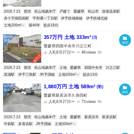
2026.7.23
競売
松山地裁本庁
戸建て
愛媛県
松山市
道後温泉駅
赤十字病院前駅
平和通一丁目駅
伊予鉄城南線
伊予鉄城北線
土地200m²～
築46年
徒歩18分
357万円 土地 333m²
(3)
愛媛県四国中央市川之江町
入札8月27日〜
49
値下げ
2026.7.23
競売
松山地裁本庁
土地
愛媛県
四国中央市
川之江駅
箕浦駅
伊予三島駅
JR予讃線
土地200m²～
徒歩13分
1,880万円 土地 589m²
(初)
愛媛県新居浜市久保田町
入札8月27日〜
73
2026.7.23
競売
松山地裁本庁
土地
愛媛県
新居浜市
新居浜駅
中萩駅
多喜浜駅
JR予讃線
土地500m²～