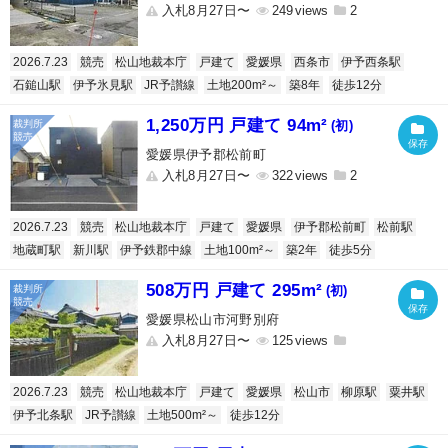
入札8月27日〜
249
2
2026.7.23
競売
松山地裁本庁
戸建て
愛媛県
西条市
伊予西条駅
石鎚山駅
伊予氷見駅
JR予讃線
土地200m²～
築8年
徒歩12分
1,250万円 戸建て 94m²
(初)
愛媛県伊予郡松前町
入札8月27日〜
322
2
2026.7.23
競売
松山地裁本庁
戸建て
愛媛県
伊予郡松前町
松前駅
地蔵町駅
新川駅
伊予鉄郡中線
土地100m²～
築2年
徒歩5分
508万円 戸建て 295m²
(初)
愛媛県松山市河野別府
入札8月27日〜
125
2026.7.23
競売
松山地裁本庁
戸建て
愛媛県
松山市
柳原駅
粟井駅
伊予北条駅
JR予讃線
土地500m²～
徒歩12分