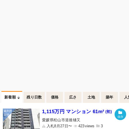
新着順
残り日数
価格
広さ
土地
築年
人
1,115万円 マンション 61m²
(初)
愛媛県松山市道後樋又
入札8月27日〜
423
3