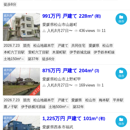
徒歩8分
991万円 戸建て 228m²
(初)
愛媛県松山市山越町
入札8月27日〜
436
11
2026.7.23
競売
松山地裁本庁
戸建て
共同住宅
愛媛県
松山市
本町六丁目駅
萱町六丁目駅
木屋町駅
伊予鉄城北線
伊予鉄本町線
土地150m²～
築37年
徒歩6分
875万円 戸建て 204m²
(3)
愛媛県松山市上野町甲
入札8月27日〜
169
1
値下げ
2026.7.23
競売
松山地裁本庁
戸建て
愛媛県
松山市
梅本駅
平井駅
鷹ノ子駅
伊予鉄横河原線
土地500m²～
築32年
1,225万円 戸建て 101m²
(初)
愛媛県西条市福武