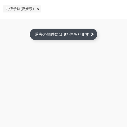
北伊予駅(愛媛県)
過去の物件には
97
件あります