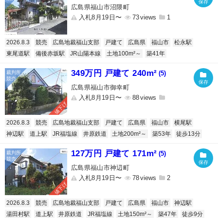
広島県福山市沼隈町
入札8月19日〜
73
1
2026.8.3
競売
広島地裁福山支部
戸建て
広島県
福山市
松永駅
東尾道駅
備後赤坂駅
JR山陽本線
土地100m²～
築41年
349万円 戸建て 240m²
(5)
広島県福山市御幸町
入札8月19日〜
88
値下げ
2026.8.3
競売
広島地裁福山支部
戸建て
広島県
福山市
横尾駅
神辺駅
道上駅
JR福塩線
井原鉄道
土地200m²～
築53年
徒歩13分
127万円 戸建て 171m²
(5)
広島県福山市神辺町
入札8月19日〜
78
2
値下げ
2026.8.3
競売
広島地裁福山支部
戸建て
広島県
福山市
神辺駅
湯田村駅
道上駅
井原鉄道
JR福塩線
土地150m²～
築47年
徒歩9分