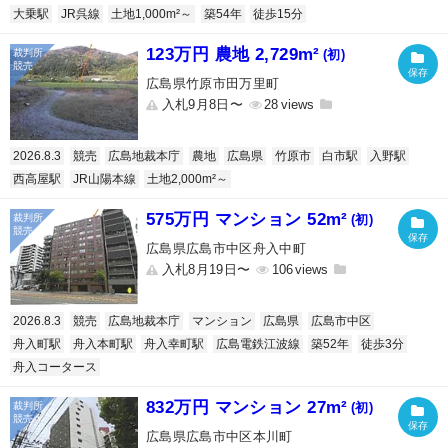
大乗駅
JR呉線
土地1,000m²～
築54年
徒歩15分
123万円 農地 2,729m²
(初)
広島県竹原市田万里町
入札9月8日〜
28
2026.8.3
競売
広島地裁本庁
農地
広島県
竹原市
白市駅
入野駅
西高屋駅
JR山陽本線
土地2,000m²～
575万円 マンション 52m²
(初)
広島県広島市中区舟入中町
入札8月19日〜
106
2026.8.3
競売
広島地裁本庁
マンション
広島県
広島市中区
舟入町駅
舟入本町駅
舟入幸町駅
広島電鉄江波線
築52年
徒歩3分
舟入コータース
832万円 マンション 27m²
(初)
広島県広島市中区本川町