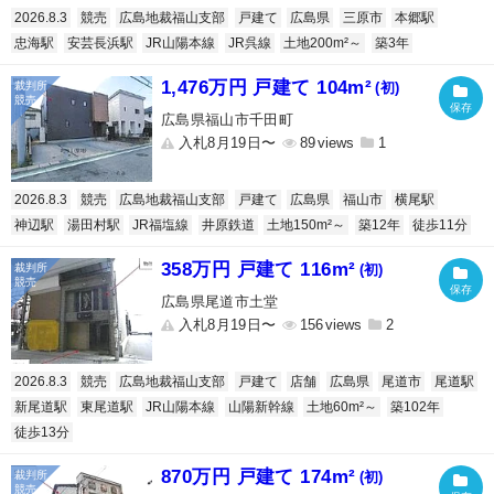
2026.8.3
競売
広島地裁福山支部
戸建て
広島県
三原市
本郷駅
忠海駅
安芸長浜駅
JR山陽本線
JR呉線
土地200m²～
築3年
1,476万円 戸建て 104m²
(初)
広島県福山市千田町
入札8月19日〜
89
1
2026.8.3
競売
広島地裁福山支部
戸建て
広島県
福山市
横尾駅
神辺駅
湯田村駅
JR福塩線
井原鉄道
土地150m²～
築12年
徒歩11分
358万円 戸建て 116m²
(初)
広島県尾道市土堂
入札8月19日〜
156
2
2026.8.3
競売
広島地裁福山支部
戸建て
店舗
広島県
尾道市
尾道駅
新尾道駅
東尾道駅
JR山陽本線
山陽新幹線
土地60m²～
築102年
徒歩13分
870万円 戸建て 174m²
(初)