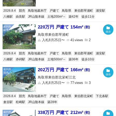
2026.8.4
競売
鳥取地裁本庁
戸建て
鳥取県
東伯郡琴浦町
浦安駅
八橋駅
由良駅
JR山陰本線
土地200m²～
築42年
徒歩11分
220万円 戸建て 154m²
(初)
鳥取県東伯郡琴浦町
入札8月25日〜
41
2
2026.8.4
競売
鳥取地裁本庁
戸建て
鳥取県
東伯郡琴浦町
浦安駅
八橋駅
赤碕駅
JR山陰本線
土地500m²～
築36年
徒歩10分
202万円 戸建て 166m²
(初)
鳥取県東伯郡北栄町江北
入札8月25日〜
77
3
2026.8.4
競売
鳥取地裁本庁
戸建て
鳥取県
東伯郡北栄町
下北条駅
倉吉駅
松崎駅
JR山陰本線
築28年
338万円 戸建て 212m²
(初)