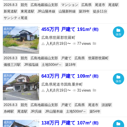
2026.8.3
競売
広島地裁福山支部
マンション
広島県
尾道市
尾道駅
新尾道駅
東尾道駅
JR山陽本線
山陽新幹線
築39年
徒歩11分
サンシティ尾道
455万円 戸建て 191m²
(初)
広島県世羅郡世羅町
入札8月19日〜
77
2026.8.3
競売
広島地裁福山支部
戸建て
広島県
世羅郡世羅町
備後三川駅
JR福塩線
土地500m²～
築18年
643万円 戸建て 109m²
(初)
広島県尾道市因島重井町
入札8月19日〜
31
2026.8.3
競売
広島地裁福山支部
戸建て
広島県
尾道市
須波駅
糸崎駅
尾道駅
JR呉線
JR山陽本線
土地500m²～
築54年
138万円 戸建て 107m²
(初)