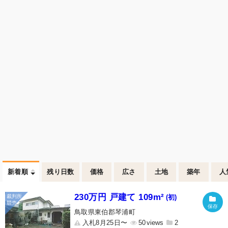
新着順
残り日数
価格
広さ
土地
築年
人
230万円 戸建て 109m²
(初)
鳥取県東伯郡琴浦町
入札8月25日〜
50
2