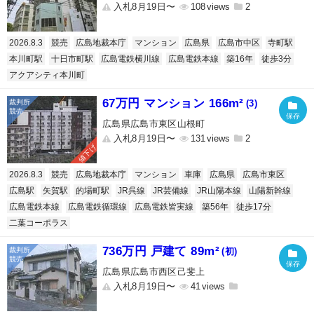
入札8月19日〜
108
2
2026.8.3
競売
広島地裁本庁
マンション
広島県
広島市中区
寺町駅
本川町駅
十日市町駅
広島電鉄横川線
広島電鉄本線
築16年
徒歩3分
アクアシティ本川町
67万円 マンション 166m²
(3)
広島県広島市東区山根町
入札8月19日〜
131
2
値下げ
2026.8.3
競売
広島地裁本庁
マンション
車庫
広島県
広島市東区
広島駅
矢賀駅
的場町駅
JR呉線
JR芸備線
JR山陽本線
山陽新幹線
広島電鉄本線
広島電鉄循環線
広島電鉄皆実線
築56年
徒歩17分
二葉コーポラス
736万円 戸建て 89m²
(初)
広島県広島市西区己斐上
入札8月19日〜
41