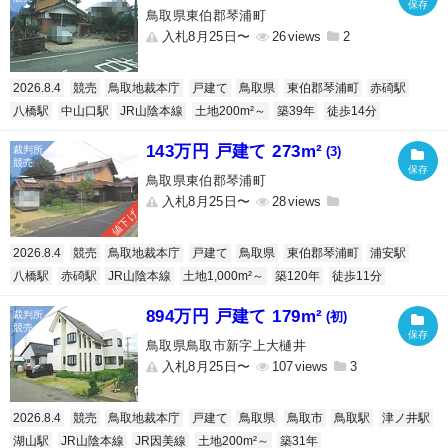
鳥取県東伯郡琴浦町
入札8月25日〜
26
2
2026.8.4
競売
鳥取地裁本庁
戸建て
鳥取県
東伯郡琴浦町
赤碕駅
八橋駅
中山口駅
JR山陰本線
土地200m²～
築39年
徒歩14分
143万円 戸建て 273m²
(3)
鳥取県東伯郡琴浦町
入札8月25日〜
28
値下げ
2026.8.4
競売
鳥取地裁本庁
戸建て
鳥取県
東伯郡琴浦町
浦安駅
八橋駅
赤碕駅
JR山陰本線
土地1,000m²～
築120年
徒歩11分
894万円 戸建て 179m²
(初)
鳥取県鳥取市新字上大樋井
入札8月25日〜
107
3
2026.8.4
競売
鳥取地裁本庁
戸建て
鳥取県
鳥取市
鳥取駅
津ノ井駅
湖山駅
JR山陰本線
JR因美線
土地200m²～
築31年