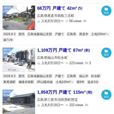
68万円 戸建て 42m²
(5)
広島県尾道市因島三庄町
入札8月19日〜
56
値下げ
2026.8.3
競売
広島地裁福山支部
戸建て
広島県
尾道市
土地200m²～
築71年
1,109万円 戸建て 87m²
(初)
広島県福山市松永町
入札8月19日〜
123
3
2026.8.3
競売
広島地裁福山支部
戸建て
広島県
福山市
松永駅
東尾道駅
備後赤坂駅
JR山陽本線
土地100m²～
築9年
徒歩3分
1,858万円 戸建て 115m²
(初)
広島県三原市沼田西町惣定
入札8月19日〜
102