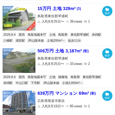
15万円 土地 329m²
(3)
鳥取県東伯郡琴浦町
入札8月25日〜
39
1
値下げ
2026.8.4
競売
鳥取地裁本庁
土地
鳥取県
東伯郡琴浦町
赤碕駅
八橋駅
浦安駅
JR山陰本線
土地200m²～
徒歩11分
506万円 土地 3,187m²
(初)
鳥取県東伯郡琴浦町
入札8月25日〜
33
2
2026.8.4
競売
鳥取地裁本庁
土地
雑種地
鳥取県
東伯郡琴浦町
赤碕駅
中山口駅
下市駅
JR山陰本線
土地3,000m²～
639万円 マンション 69m²
(初)
広島県尾道市新浜
入札8月19日〜
85
1