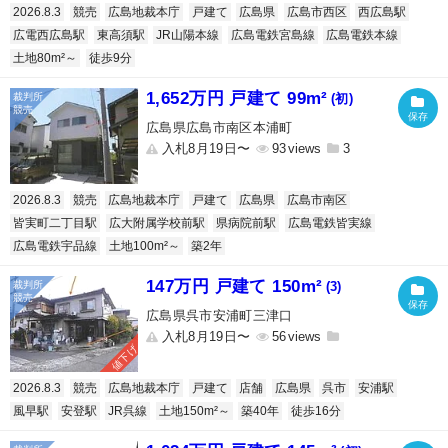
2026.8.3
競売
広島地裁本庁
戸建て
広島県
広島市西区
西広島駅
広電西広島駅
東高須駅
JR山陽本線
広島電鉄宮島線
広島電鉄本線
土地80m²～
徒歩9分
1,652万円 戸建て 99m²
(初)
広島県広島市南区本浦町
入札8月19日〜
93
3
2026.8.3
競売
広島地裁本庁
戸建て
広島県
広島市南区
皆実町二丁目駅
広大附属学校前駅
県病院前駅
広島電鉄皆実線
広島電鉄宇品線
土地100m²～
築2年
147万円 戸建て 150m²
(3)
広島県呉市安浦町三津口
入札8月19日〜
56
値下げ
2026.8.3
競売
広島地裁本庁
戸建て
店舗
広島県
呉市
安浦駅
風早駅
安登駅
JR呉線
土地150m²～
築40年
徒歩16分