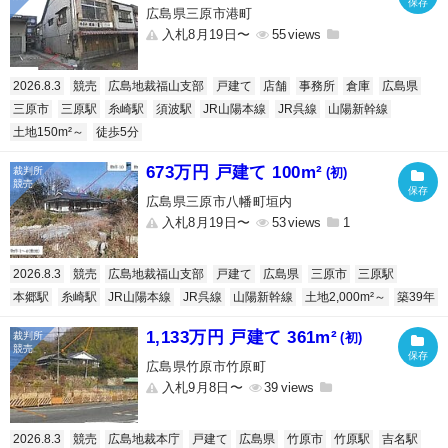
広島県三原市港町
入札8月19日〜
55
2026.8.3
競売
広島地裁福山支部
戸建て
店舗
事務所
倉庫
広島県
三原市
三原駅
糸崎駅
須波駅
JR山陽本線
JR呉線
山陽新幹線
土地150m²～
徒歩5分
673万円 戸建て 100m²
(初)
広島県三原市八幡町垣内
入札8月19日〜
53
1
2026.8.3
競売
広島地裁福山支部
戸建て
広島県
三原市
三原駅
本郷駅
糸崎駅
JR山陽本線
JR呉線
山陽新幹線
土地2,000m²～
築39年
1,133万円 戸建て 361m²
(初)
広島県竹原市竹原町
入札9月8日〜
39
2026.8.3
競売
広島地裁本庁
戸建て
広島県
竹原市
竹原駅
吉名駅