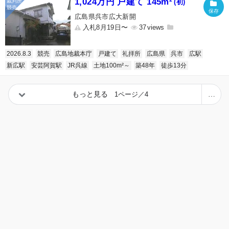
1,024万円 戸建て 145m²
(初)
広島県呉市広大新開
入札8月19日〜
37
2026.8.3
競売
広島地裁本庁
戸建て
礼拝所
広島県
呉市
広駅
新広駅
安芸阿賀駅
JR呉線
土地100m²～
築48年
徒歩13分
もっと見る
1ページ／4