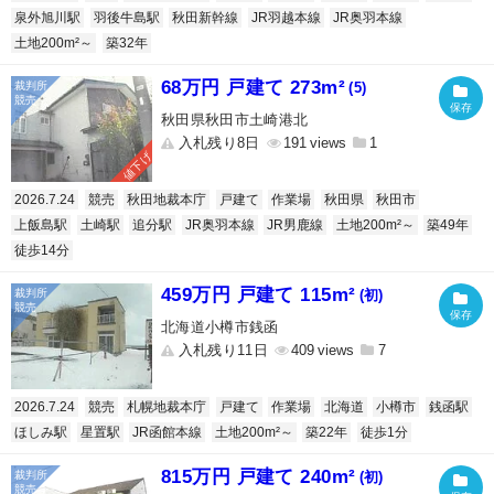
泉外旭川駅
羽後牛島駅
秋田新幹線
JR羽越本線
JR奥羽本線
土地200m²～
築32年
68万円 戸建て 273m²
(5)
秋田県秋田市土崎港北
入札残り8日
191
1
値下げ
2026.7.24
競売
秋田地裁本庁
戸建て
作業場
秋田県
秋田市
上飯島駅
土崎駅
追分駅
JR奥羽本線
JR男鹿線
土地200m²～
築49年
徒歩14分
459万円 戸建て 115m²
(初)
北海道小樽市銭函
入札残り11日
409
7
2026.7.24
競売
札幌地裁本庁
戸建て
作業場
北海道
小樽市
銭函駅
ほしみ駅
星置駅
JR函館本線
土地200m²～
築22年
徒歩1分
815万円 戸建て 240m²
(初)