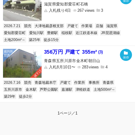
滋賀県愛知郡愛荘町石橋
入札残り4日
267
3
2026.7.21
競売
大津地裁彦根支部
戸建て
作業場
店舗
滋賀県
愛知郡愛荘町
愛知川駅
豊郷駅
稲枝駅
近江鉄道本線
JR琵琶湖線
土地200m²～
築25年
徒歩15分
356万円 戸建て 355m²
(3)
青森県五所川原市金木町朝日山
入札8月10日〜
283
4
値下げ
2026.7.16
競売
青森地裁本庁
戸建て
作業所
事務所
青森県
五所川原市
金木駅
芦野公園駅
嘉瀬駅
津軽鉄道
土地500m²～
築29年
徒歩2分
1ページ／1