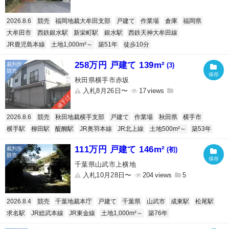
2026.8.6
競売
福岡地裁大牟田支部
戸建て
作業場
倉庫
福岡県
大牟田市
西鉄銀水駅
新栄町駅
銀水駅
西鉄天神大牟田線
JR鹿児島本線
土地1,000m²～
築51年
徒歩10分
258万円 戸建て 139m²
(3)
秋田県横手市赤坂
入札8月26日〜
17
値下げ
2026.8.6
競売
秋田地裁横手支部
戸建て
作業場
秋田県
横手市
横手駅
柳田駅
醍醐駅
JR奥羽本線
JR北上線
土地500m²～
築53年
111万円 戸建て 146m²
(初)
千葉県山武市上横地
入札10月28日〜
204
5
2026.8.4
競売
千葉地裁本庁
戸建て
千葉県
山武市
成東駅
松尾駅
求名駅
JR総武本線
JR東金線
土地1,000m²～
築76年