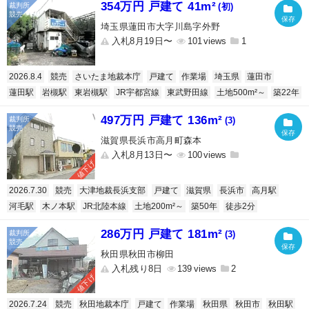
354万円 戸建て 41m²
(初)
埼玉県蓮田市大字川島字外野
入札8月19日〜
101
1
2026.8.4
競売
さいたま地裁本庁
戸建て
作業場
埼玉県
蓮田市
蓮田駅
岩槻駅
東岩槻駅
JR宇都宮線
東武野田線
土地500m²～
築22年
497万円 戸建て 136m²
(3)
滋賀県長浜市高月町森本
入札8月13日〜
100
値下げ
2026.7.30
競売
大津地裁長浜支部
戸建て
滋賀県
長浜市
高月駅
河毛駅
木ノ本駅
JR北陸本線
土地200m²～
築50年
徒歩2分
286万円 戸建て 181m²
(3)
秋田県秋田市柳田
入札残り8日
139
2
値下げ
2026.7.24
競売
秋田地裁本庁
戸建て
作業場
秋田県
秋田市
秋田駅