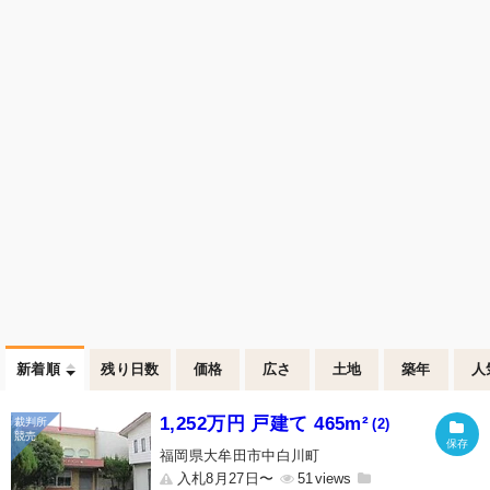
新着順
残り日数
価格
広さ
土地
築年
人
1,252万円 戸建て 465m²
(2)
福岡県大牟田市中白川町
入札8月27日〜
51