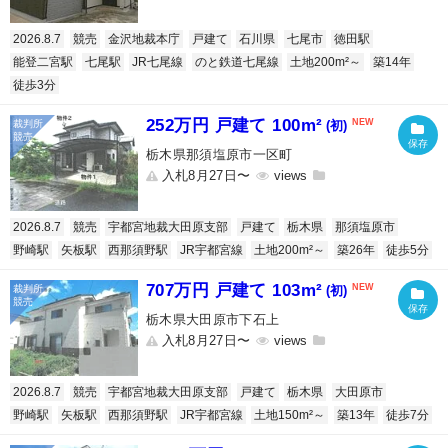
2026.8.7
競売
金沢地裁本庁
戸建て
石川県
七尾市
徳田駅
能登二宮駅
七尾駅
JR七尾線
のと鉄道七尾線
土地200m²～
築14年
徒歩3分
252万円 戸建て 100m²
(初)
栃木県那須塩原市一区町
入札8月27日〜
2026.8.7
競売
宇都宮地裁大田原支部
戸建て
栃木県
那須塩原市
野崎駅
矢板駅
西那須野駅
JR宇都宮線
土地200m²～
築26年
徒歩5分
707万円 戸建て 103m²
(初)
栃木県大田原市下石上
入札8月27日〜
2026.8.7
競売
宇都宮地裁大田原支部
戸建て
栃木県
大田原市
野崎駅
矢板駅
西那須野駅
JR宇都宮線
土地150m²～
築13年
徒歩7分