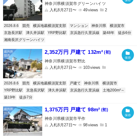
神奈川県横須賀市グリーンハイツ
入札8月27日〜
49
2
2026.8.6
競売
横浜地裁横須賀支部
マンション
神奈川県
横須賀市
京急長沢駅
津久井浜駅
YRP野比駅
京浜急行久里浜線
築48年
徒歩6分
湘南長沢グリーンハイツ
2,352万円 戸建て 132m²
(初)
神奈川県横須賀市野比
入札8月27日〜
103
2026.8.6
競売
横浜地裁横須賀支部
戸建て
神奈川県
横須賀市
YRP野比駅
京急長沢駅
津久井浜駅
京浜急行久里浜線
土地200m²～
築19年
徒歩7分
1,375万円 戸建て 98m²
(初)
神奈川県横須賀市平作
入札8月27日〜
98
1