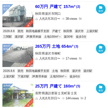
60万円 戸建て 157m²
(2)
秋田県湯沢市関口
入札8月26日〜
38
値下げ
2026.8.6
競売
秋田地裁横手支部
戸建て
秋田県
湯沢市
上湯沢駅
三関駅
湯沢駅
JR奥羽本線
土地100m²～
築30年
徒歩3分
265万円 土地 654m²
(3)
秋田県湯沢市柳町
入札8月26日〜
17
値下げ
2026.8.6
競売
秋田地裁横手支部
土地
秋田県
湯沢市
湯沢駅
上湯沢駅
下湯沢駅
JR奥羽本線
土地500m²～
徒歩6分
25万円 戸建て 160m²
(5)
長野県諏訪郡富士見町富士見
入札8月20日〜
144
2
値下げ