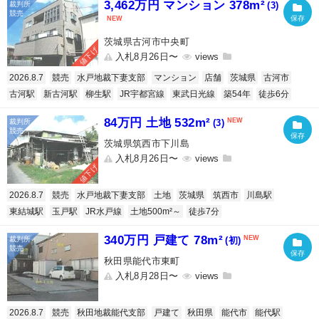
3,462万円 マンション 378m²
(3)
茨城県古河市中央町
値下げ
入札8月26日〜
2026.8.7
競売
水戸地裁下妻支部
マンション
店舗
茨城県
古河市
古河駅
新古河駅
柳生駅
JR宇都宮線
東武日光線
築54年
徒歩6分
84万円 土地 532m²
(3)
茨城県筑西市下川島
入札8月26日〜
値下げ
2026.8.7
競売
水戸地裁下妻支部
土地
茨城県
筑西市
川島駅
東結城駅
玉戸駅
JR水戸線
土地500m²～
徒歩7分
340万円 戸建て 78m²
(初)
秋田県能代市東町
入札8月28日〜
2026.8.7
競売
秋田地裁能代支部
戸建て
秋田県
能代市
能代駅