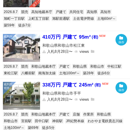
値下げ
2026.8.7
競売
高知地裁本庁
戸建て
共同住宅
高知県
高知市
旭町一丁目駅
上町五丁目駅
旭駅前通駅
土佐電伊野線
土地60m²～
築59年
徒歩7分
410万円 戸建て 95m²
(初)
和歌山県和歌山市松江東
入札8月28日〜
2026.8.7
競売
和歌山地裁本庁
戸建て
和歌山県
和歌山市
中松江駅
東松江駅
八幡前駅
南海加太線
土地100m²～
築28年
徒歩6分
338万円 戸建て 245m²
(初)
和歌山県和歌山市手平
入札8月28日〜
2026.8.7
競売
和歌山地裁本庁
戸建て
店舗
作業所
和歌山県
和歌山市
宮前駅
田中口駅
神前駅
JR紀勢本線
わかやま電鉄貴志川線
土地100m²～
築69年
徒歩5分