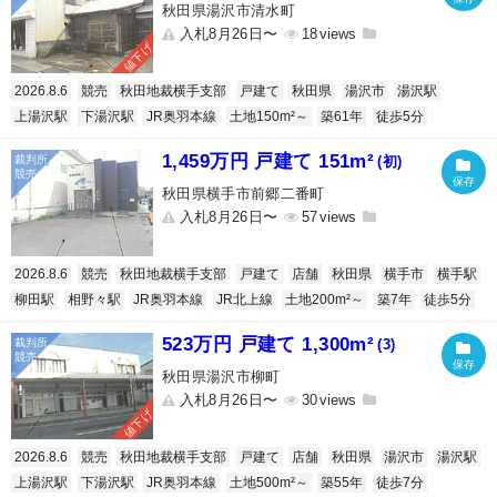
秋田県湯沢市清水町
入札8月26日〜
18
値下げ
2026.8.6
競売
秋田地裁横手支部
戸建て
秋田県
湯沢市
湯沢駅
上湯沢駅
下湯沢駅
JR奥羽本線
土地150m²～
築61年
徒歩5分
1,459万円 戸建て 151m²
(初)
秋田県横手市前郷二番町
入札8月26日〜
57
2026.8.6
競売
秋田地裁横手支部
戸建て
店舗
秋田県
横手市
横手駅
柳田駅
相野々駅
JR奥羽本線
JR北上線
土地200m²～
築7年
徒歩5分
523万円 戸建て 1,300m²
(3)
秋田県湯沢市柳町
入札8月26日〜
30
値下げ
2026.8.6
競売
秋田地裁横手支部
戸建て
店舗
秋田県
湯沢市
湯沢駅
上湯沢駅
下湯沢駅
JR奥羽本線
土地500m²～
築55年
徒歩7分