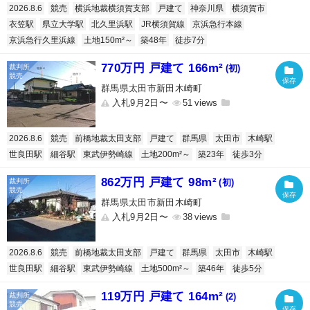
2026.8.6
競売
横浜地裁横須賀支部
戸建て
神奈川県
横須賀市
衣笠駅
県立大学駅
北久里浜駅
JR横須賀線
京浜急行本線
京浜急行久里浜線
土地150m²～
築48年
徒歩7分
770万円 戸建て 166m²
(初)
群馬県太田市新田木崎町
入札9月2日〜
51
2026.8.6
競売
前橋地裁太田支部
戸建て
群馬県
太田市
木崎駅
世良田駅
細谷駅
東武伊勢崎線
土地200m²～
築23年
徒歩3分
862万円 戸建て 98m²
(初)
群馬県太田市新田木崎町
入札9月2日〜
38
2026.8.6
競売
前橋地裁太田支部
戸建て
群馬県
太田市
木崎駅
世良田駅
細谷駅
東武伊勢崎線
土地500m²～
築46年
徒歩5分
119万円 戸建て 164m²
(2)