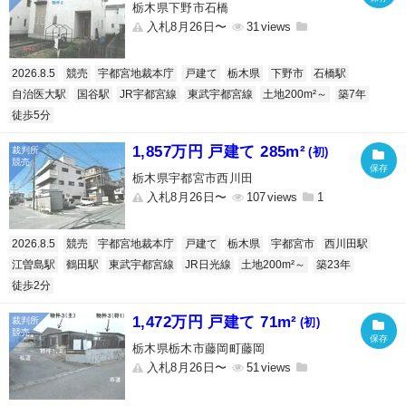
栃木県下野市石橋
入札8月26日〜
31
2026.8.5
競売
宇都宮地裁本庁
戸建て
栃木県
下野市
石橋駅
自治医大駅
国谷駅
JR宇都宮線
東武宇都宮線
土地200m²～
築7年
徒歩5分
1,857万円 戸建て 285m²
(初)
栃木県宇都宮市西川田
入札8月26日〜
107
1
2026.8.5
競売
宇都宮地裁本庁
戸建て
栃木県
宇都宮市
西川田駅
江曽島駅
鶴田駅
東武宇都宮線
JR日光線
土地200m²～
築23年
徒歩2分
1,472万円 戸建て 71m²
(初)
栃木県栃木市藤岡町藤岡
入札8月26日〜
51