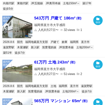
向能代駅
東能代駅
JR五能線
JR奥羽本線
土地150m²～
築17年
徒歩5分
543万円 戸建て 186m²
(初)
福岡県直方市大字感田
入札8月27日〜
32
1
2026.8.6
競売
福岡地裁直方支部
戸建て
倉庫
福岡県
直方市
遠賀野駅
木屋瀬駅
新入駅
筑豊電鉄線
JR筑豊本線
土地200m²～
築51年
徒歩7分
61万円 土地 243m²
(初)
福岡県直方市大字感田
入札8月27日〜
51
2
2026.8.6
競売
福岡地裁直方支部
土地
福岡県
直方市
遠賀野駅
木屋瀬駅
新入駅
筑豊電鉄線
JR筑豊本線
土地200m²～
徒歩7分
565万円 マンション 65m²
(初)