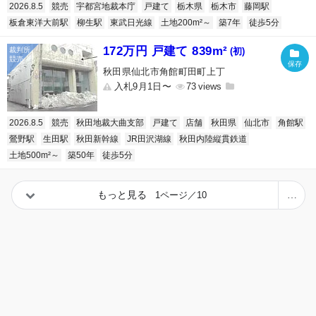
2026.8.5
競売
宇都宮地裁本庁
戸建て
栃木県
栃木市
藤岡駅
板倉東洋大前駅
柳生駅
東武日光線
土地200m²～
築7年
徒歩5分
172万円 戸建て 839m²
(初)
秋田県仙北市角館町田町上丁
入札9月1日〜
73
2026.8.5
競売
秋田地裁大曲支部
戸建て
店舗
秋田県
仙北市
角館駅
鶯野駅
生田駅
秋田新幹線
JR田沢湖線
秋田内陸縦貫鉄道
土地500m²～
築50年
徒歩5分
もっと見る
1ページ／10