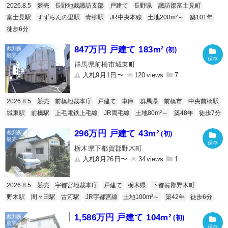
2026.8.5
競売
長野地裁諏訪支部
戸建て
長野県
諏訪郡富士見町
富士見駅
すずらんの里駅
青柳駅
JR中央本線
土地200m²～
築101年
徒歩6分
847万円 戸建て 183m²
(初)
群馬県前橋市城東町
入札9月1日〜
120
7
2026.8.5
競売
前橋地裁本庁
戸建て
車庫
群馬県
前橋市
中央前橋駅
城東駅
前橋駅
上毛電鉄上毛線
JR両毛線
土地80m²～
築48年
徒歩7分
296万円 戸建て 43m²
(初)
栃木県下都賀郡野木町
入札8月26日〜
34
1
2026.8.5
競売
宇都宮地裁本庁
戸建て
栃木県
下都賀郡野木町
野木駅
間々田駅
古河駅
JR宇都宮線
土地100m²～
築42年
徒歩6分
1,586万円 戸建て 104m²
(初)