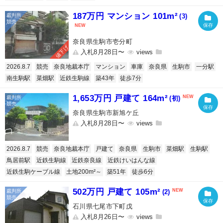
187万円 マンション 101m²
(3)
奈良県生駒市壱分町
値下げ
入札8月28日〜
2026.8.7
競売
奈良地裁本庁
マンション
車庫
奈良県
生駒市
一分駅
南生駒駅
菜畑駅
近鉄生駒線
築43年
徒歩7分
1,653万円 戸建て 164m²
(初)
奈良県生駒市新旭ケ丘
入札8月28日〜
2026.8.7
競売
奈良地裁本庁
戸建て
奈良県
生駒市
菜畑駅
生駒駅
鳥居前駅
近鉄生駒線
近鉄奈良線
近鉄けいはんな線
近鉄生駒ケーブル線
土地200m²～
築51年
徒歩6分
502万円 戸建て 105m²
(2)
石川県七尾市下町戊
入札8月26日〜