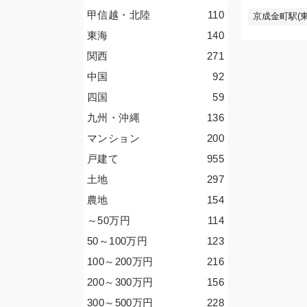
甲信越・北陸
110
京成金町駅(東
東海
140
関西
271
中国
92
四国
59
九州・沖縄
136
マンション
200
戸建て
955
土地
297
農地
154
～50
万円
114
50～100
万円
123
100～200
万円
216
200～300
万円
156
300～500
万円
228