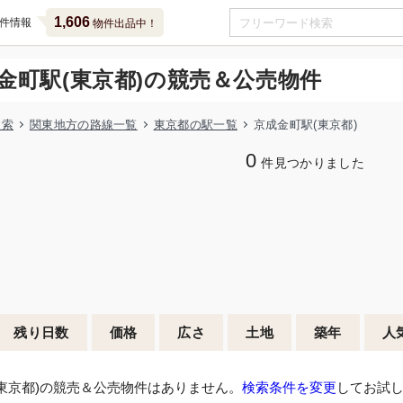
1,606
件情報
物件出品中！
金町駅(東京都)の競売＆公売物件
検索
関東地方の路線一覧
東京都の駅一覧
京成金町駅(東京都)
0
件見つかりました
残り日数
価格
広さ
土地
築年
人
東京都)の競売＆公売物件はありません。
検索条件を変更
してお試