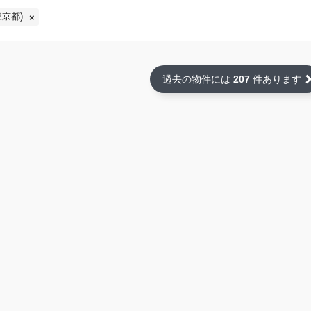
京都)
過去の物件には
207
件あります