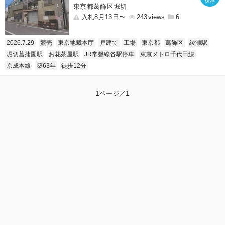
東京都葛飾区堀切
入札8月13日〜
243
6
2026.7.29
競売
東京地裁本庁
戸建て
工場
東京都
葛飾区
綾瀬駅
堀切菖蒲園駅
お花茶屋駅
JR常磐線各駅停車
東京メトロ千代田線
京成本線
築63年
徒歩12分
1ページ／1