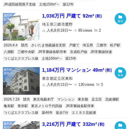
JR成田線我孫子支線
土地150m²～
築12年
1,036万円 戸建て 92m²
(初)
埼玉県三郷市鷹野
入札8月19日〜
85
2
2026.8.4
競売
さいたま地裁越谷支部
戸建て
埼玉県
三郷市
松戸駅
八潮駅
三郷中央駅
JR常磐線各駅停車
京成松戸線
JR常磐線快速
つくばエクスプレス線
土地100m²～
築15年
1,184万円 マンション 49m²
(初)
東京都足立区東和
入札8月13日〜
130
3
2026.7.29
競売
東京地裁本庁
マンション
東京都
足立区
北綾瀬駅
亀有駅
青井駅
東京メトロ千代田線
JR常磐線各駅停車
つくばエクスプレス線
築46年
徒歩7分
エミネス北綾瀬
3,216万円 戸建て 332m²
(初)