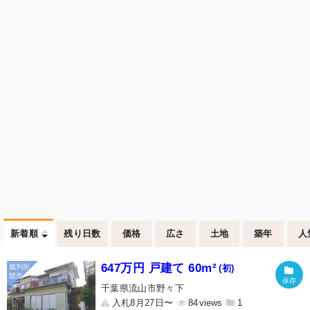
新着順
残り日数
価格
広さ
土地
築年
人
647万円 戸建て 60m²
(初)
千葉県流山市野々下
入札8月27日〜
84
1