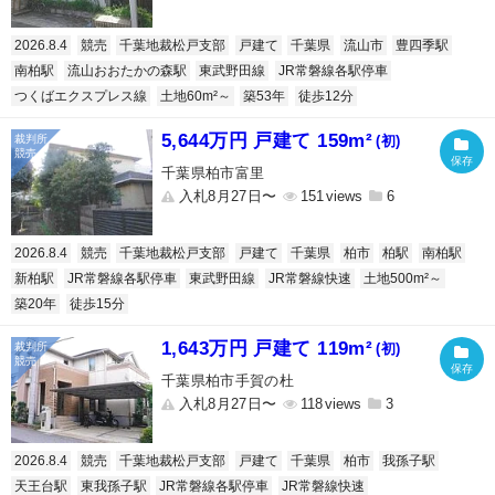
2026.8.4
競売
千葉地裁松戸支部
戸建て
千葉県
流山市
豊四季駅
南柏駅
流山おおたかの森駅
東武野田線
JR常磐線各駅停車
つくばエクスプレス線
土地60m²～
築53年
徒歩12分
5,644万円 戸建て 159m²
(初)
千葉県柏市富里
入札8月27日〜
151
6
2026.8.4
競売
千葉地裁松戸支部
戸建て
千葉県
柏市
柏駅
南柏駅
新柏駅
JR常磐線各駅停車
東武野田線
JR常磐線快速
土地500m²～
築20年
徒歩15分
1,643万円 戸建て 119m²
(初)
千葉県柏市手賀の杜
入札8月27日〜
118
3
2026.8.4
競売
千葉地裁松戸支部
戸建て
千葉県
柏市
我孫子駅
天王台駅
東我孫子駅
JR常磐線各駅停車
JR常磐線快速