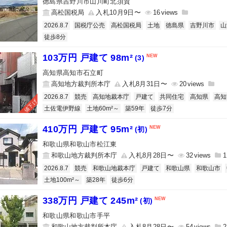
徳島県吉野川市山川町北須賀
高松国税局
入札10月9日〜
16
2026.8.7
国税庁公売
高松国税局
土地
徳島県
吉野川市
山
徒歩8分
103万円 戸建て 98m²
(3)
高知県高知市石立町
高知地方裁判所本庁
入札8月31日〜
20
2026.8.7
競売
高知地裁本庁
戸建て
共同住宅
高知県
高知
値下げ
土佐電伊野線
土地60m²～
築59年
徒歩7分
410万円 戸建て 95m²
(初)
和歌山県和歌山市松江東
和歌山地方裁判所本庁
入札8月28日〜
32
1
2026.8.7
競売
和歌山地裁本庁
戸建て
和歌山県
和歌山市
土地100m²～
築28年
徒歩6分
338万円 戸建て 245m²
(初)
和歌山県和歌山市手平
和歌山地方裁判所本庁
入札8月28日〜
54
2