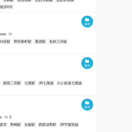
生駒駅
鳥居前駅
近鉄生駒線
近鉄奈良線
徒歩6分
刈谷駅
野田新町駅
重原駅
名鉄三河線
能登二宮駅
七尾駅
JR七尾線
のと鉄道七尾線
3
原市
野崎駅
矢板駅
西那須野駅
JR宇都宮線