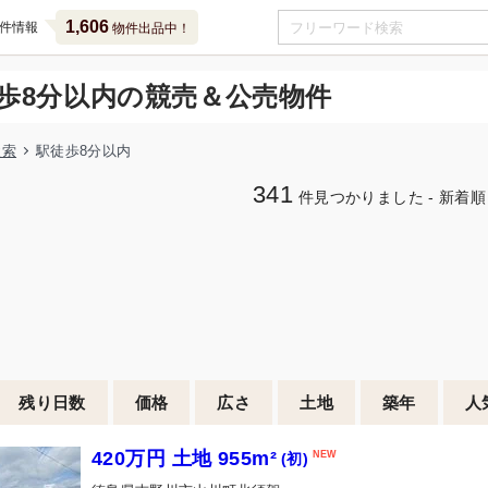
1,606
件情報
物件出品中！
歩8分以内の競売＆公売物件
検索
駅徒歩8分以内
341
件見つかりました - 新着順
残り日数
価格
広さ
土地
築年
人
420万円 土地 955m²
(初)