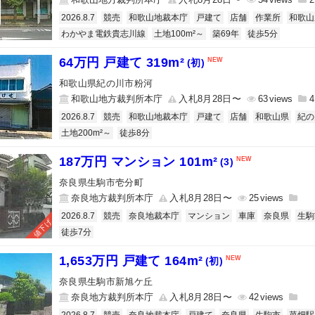
2026.8.7
競売
和歌山地裁本庁
戸建て
店舗
作業所
和歌山
わかやま電鉄貴志川線
土地100m²～
築69年
徒歩5分
64万円 戸建て 319m²
(初)
和歌山県紀の川市粉河
和歌山地方裁判所本庁
入札8月28日〜
63
4
2026.8.7
競売
和歌山地裁本庁
戸建て
店舗
和歌山県
紀の
土地200m²～
徒歩8分
187万円 マンション 101m²
(3)
奈良県生駒市壱分町
奈良地方裁判所本庁
入札8月28日〜
25
2026.8.7
競売
奈良地裁本庁
マンション
車庫
奈良県
生駒
値下げ
徒歩7分
1,653万円 戸建て 164m²
(初)
奈良県生駒市新旭ケ丘
奈良地方裁判所本庁
入札8月28日〜
42