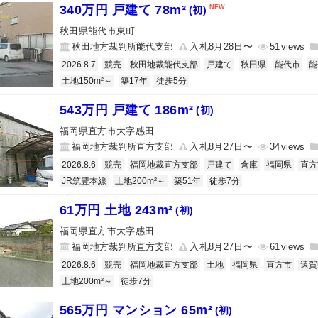
340万円 戸建て 78m²
(初)
秋田県能代市東町
秋田地方裁判所能代支部
入札8月28日〜
51
2026.8.7
競売
秋田地裁能代支部
戸建て
秋田県
能代市
能
土地150m²～
築17年
徒歩5分
543万円 戸建て 186m²
(初)
福岡県直方市大字感田
福岡地方裁判所直方支部
入札8月27日〜
34
2026.8.6
競売
福岡地裁直方支部
戸建て
倉庫
福岡県
直方
JR筑豊本線
土地200m²～
築51年
徒歩7分
61万円 土地 243m²
(初)
福岡県直方市大字感田
福岡地方裁判所直方支部
入札8月27日〜
61
2026.8.6
競売
福岡地裁直方支部
土地
福岡県
直方市
遠賀
土地200m²～
徒歩7分
565万円 マンション 65m²
(初)