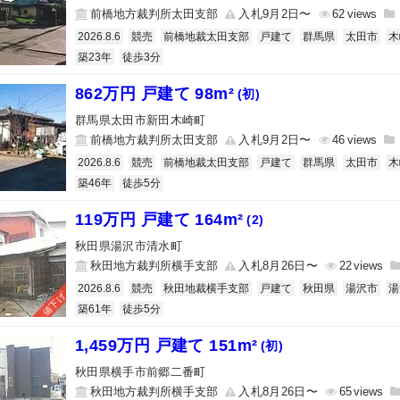
前橋地方裁判所太田支部
入札9月2日〜
62
2026.8.6
競売
前橋地裁太田支部
戸建て
群馬県
太田市
木
築23年
徒歩3分
862万円 戸建て 98m²
(初)
群馬県太田市新田木崎町
前橋地方裁判所太田支部
入札9月2日〜
46
2026.8.6
競売
前橋地裁太田支部
戸建て
群馬県
太田市
木
築46年
徒歩5分
119万円 戸建て 164m²
(2)
秋田県湯沢市清水町
秋田地方裁判所横手支部
入札8月26日〜
22
2026.8.6
競売
秋田地裁横手支部
戸建て
秋田県
湯沢市
湯
値下げ
築61年
徒歩5分
1,459万円 戸建て 151m²
(初)
秋田県横手市前郷二番町
秋田地方裁判所横手支部
入札8月26日〜
65