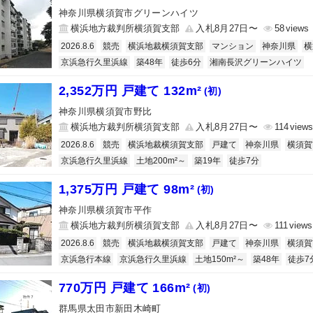
神奈川県横須賀市グリーンハイツ
横浜地方裁判所横須賀支部
入札8月27日〜
58
2026.8.6
競売
横浜地裁横須賀支部
マンション
神奈川県
横
京浜急行久里浜線
築48年
徒歩6分
湘南長沢グリーンハイツ
2,352万円 戸建て 132m²
(初)
神奈川県横須賀市野比
横浜地方裁判所横須賀支部
入札8月27日〜
114
2026.8.6
競売
横浜地裁横須賀支部
戸建て
神奈川県
横須賀
京浜急行久里浜線
土地200m²～
築19年
徒歩7分
1,375万円 戸建て 98m²
(初)
神奈川県横須賀市平作
横浜地方裁判所横須賀支部
入札8月27日〜
111
2026.8.6
競売
横浜地裁横須賀支部
戸建て
神奈川県
横須賀
京浜急行本線
京浜急行久里浜線
土地150m²～
築48年
徒歩7
770万円 戸建て 166m²
(初)
群馬県太田市新田木崎町