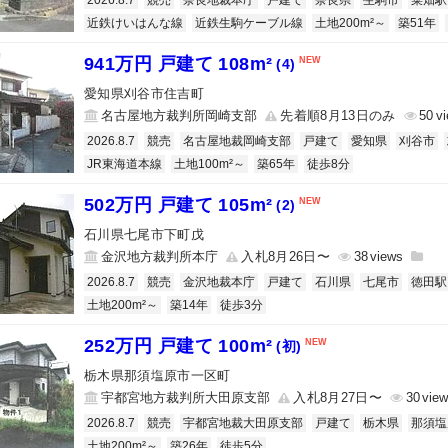
2026.8.7
競売
奈良地裁本庁
戸建て
奈良県
生駒市
菜畑駅
近鉄けいはんな線
近鉄生駒ケーブル線
土地200m²～
築51年
941万円 戸建て 108m²
(4)
愛知県刈谷市住吉町
名古屋地方裁判所岡崎支部
先着順8月13日のみ
50
2026.8.7
競売
名古屋地裁岡崎支部
戸建て
愛知県
刈谷市
JR東海道本線
土地100m²～
築65年
徒歩8分
502万円 戸建て 105m²
(2)
石川県七尾市下町戊
金沢地方裁判所本庁
入札8月26日〜
38
2026.8.7
競売
金沢地裁本庁
戸建て
石川県
七尾市
徳田駅
土地200m²～
築14年
徒歩3分
252万円 戸建て 100m²
(初)
栃木県那須塩原市一区町
宇都宮地方裁判所大田原支部
入札8月27日〜
30
2026.8.7
競売
宇都宮地裁大田原支部
戸建て
栃木県
那須塩
土地200m²～
築26年
徒歩5分