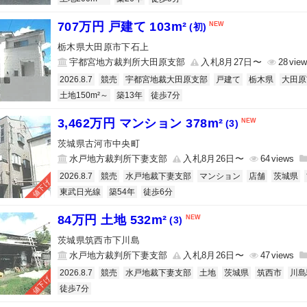
707万円 戸建て 103m²
(初)
栃木県大田原市下石上
宇都宮地方裁判所大田原支部
入札8月27日〜
28
2026.8.7
競売
宇都宮地裁大田原支部
戸建て
栃木県
大田原
土地150m²～
築13年
徒歩7分
3,462万円 マンション 378m²
(3)
茨城県古河市中央町
水戸地方裁判所下妻支部
入札8月26日〜
64
2026.8.7
競売
水戸地裁下妻支部
マンション
店舗
茨城県
値下げ
東武日光線
築54年
徒歩6分
84万円 土地 532m²
(3)
茨城県筑西市下川島
水戸地方裁判所下妻支部
入札8月26日〜
47
2026.8.7
競売
水戸地裁下妻支部
土地
茨城県
筑西市
川島
値下げ
徒歩7分