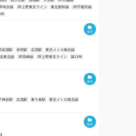
西区
西大宮駅
指扇駅
大宮駅
JR川越線
JR埼京線
JR上野東京ライン
東北新幹線
JR宇都宮線
6年
羽岩淵駅
赤羽駅
志茂駅
東京メトロ南北線
京浜東北線
JR高崎線
JR上野東京ライン
築13年
子神谷駅
志茂駅
東十条駅
東京メトロ南北線
4