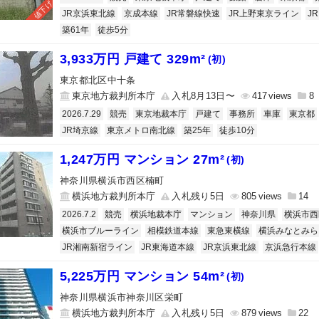
値下げ
JR京浜東北線
京成本線
JR常磐線快速
JR上野東京ライン
J
築61年
徒歩5分
3,933万円 戸建て 329m²
(初)
東京都北区中十条
東京地方裁判所本庁
入札8月13日〜
417
8
2026.7.29
競売
東京地裁本庁
戸建て
事務所
車庫
東京都
JR埼京線
東京メトロ南北線
築25年
徒歩10分
1,247万円 マンション 27m²
(初)
神奈川県横浜市西区楠町
横浜地方裁判所本庁
入札残り5日
805
14
2026.7.2
競売
横浜地裁本庁
マンション
神奈川県
横浜市西
横浜市ブルーライン
相模鉄道本線
東急東横線
横浜みなとみら
JR湘南新宿ライン
JR東海道本線
JR京浜東北線
京浜急行本線
5,225万円 マンション 54m²
(初)
神奈川県横浜市神奈川区栄町
横浜地方裁判所本庁
入札残り5日
879
22