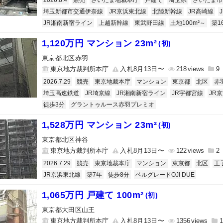
2026.8.4
競売
さいたま地裁本庁
戸建て
埼玉県
さいたま市
埼玉新都市交通伊奈線
JR京浜東北線
北陸新幹線
JR高崎線
JR湘南新宿ライン
上越新幹線
東武野田線
土地100m²～
築1
1,120万円 マンション 23m²
(初)
東京都北区赤羽
東京地方裁判所本庁
入札8月13日〜
218
9
2026.7.29
競売
東京地裁本庁
マンション
東京都
北区
赤
埼玉高速鉄道
JR埼京線
JR湘南新宿ライン
JR宇都宮線
JR
徒歩3分
グラントゥルース赤羽プレミオ
1,528万円 マンション 23m²
(初)
東京都北区神谷
東京地方裁判所本庁
入札8月13日〜
122
2
2026.7.29
競売
東京地裁本庁
マンション
東京都
北区
王
JR京浜東北線
築7年
徒歩8分
ベルグレードOJI DUE
1,065万円 戸建て 100m²
(初)
東京都大田区山王
東京地方裁判所本庁
入札8月13日〜
1356
1