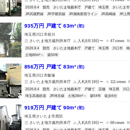
2026.8.4
競売
さいたま地裁本庁
戸建て
埼玉県
さいたま市
JR武蔵野線
JR宇都宮線
JR湘南新宿ライン
JR高崎線
JR上
935万円 戸建て 63m²
(初)
埼玉県川口市前川
さいたま地方裁判所本庁
入札8月19日〜
47
2026.8.4
競売
さいたま地裁本庁
戸建て
埼玉県
川口市
鳩
土地80m²～
築50年
856万円 戸建て 83m²
(初)
埼玉県川口市飯塚
さいたま地方裁判所本庁
入札8月19日〜
111
2026.8.4
競売
さいたま地裁本庁
戸建て
店舗
埼玉県
川口
埼玉高速鉄道
JR埼京線
土地38m²～
築54年
徒歩6分
919万円 戸建て 90m²
(初)
埼玉県さいたま市西区
さいたま地方裁判所本庁
入札8月19日〜
68