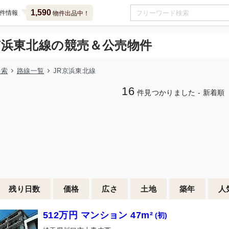
1,590
件情報
物件出品中！
京浜東北線の競売＆公売物件
検索
路線一覧
JR京浜東北線
16
件見つかりました - 新着順
残り日数
価格
広さ
土地
築年
人
512万円 マンション 47m²
(初)