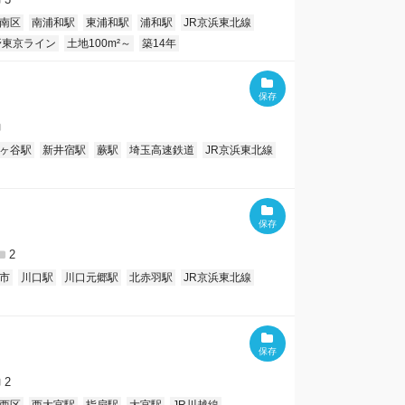
南区
南浦和駅
東浦和駅
浦和駅
JR京浜東北線
野東京ライン
土地100m²～
築14年
ヶ谷駅
新井宿駅
蕨駅
埼玉高速鉄道
JR京浜東北線
2
市
川口駅
川口元郷駅
北赤羽駅
JR京浜東北線
2