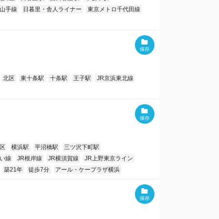
R山手線
日暮里・舎人ライナー
東京メトロ千代田線
北区
東十条駅
十条駅
王子駅
JR京浜東北線
区
横浜駅
平沼橋駅
三ツ沢下町駅
い線
JR根岸線
JR横須賀線
JR上野東京ライン
築21年
徒歩7分
アール・ケープラザ横浜