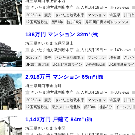
埼玉県川口市上青木西
さいたま地方裁判所本庁
入札8月19日〜
76
2026.8.4
競売
さいたま地裁本庁
マンション
埼玉県
川口市
埼玉高速鉄道
築51年
徒歩16分
秀和川口青木町レジデンス
138万円 マンション 32m²
(初)
埼玉県さいたま市緑区原山
さいたま地方裁判所本庁
入札8月19日〜
149
2026.8.4
競売
さいたま地裁本庁
マンション
埼玉県
さいた
JR京浜東北線
JR上野東京ライン
JR宇都宮線
JR湘南新宿ライ
2,918万円 マンション 65m²
(初)
埼玉県川口市金山町
さいたま地方裁判所本庁
入札8月19日〜
88
2026.8.4
競売
さいたま地裁本庁
マンション
埼玉県
川口市
埼玉高速鉄道
東京メトロ南北線
築13年
徒歩8分
イニシア川
1,142万円 戸建て 84m²
(初)
埼玉県さいたま市南区
さいたま地方裁判所本庁
入札8月19日〜
71