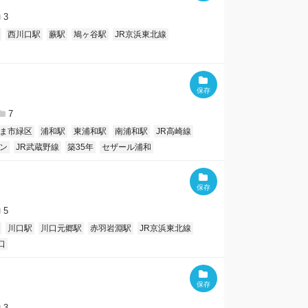
3
西川口駅
蕨駅
鳩ヶ谷駅
JR京浜東北線
7
ま市緑区
浦和駅
東浦和駅
南浦和駅
JR高崎線
ン
JR武蔵野線
築35年
セザール浦和
5
川口駅
川口元郷駅
赤羽岩淵駅
JR京浜東北線
口
3