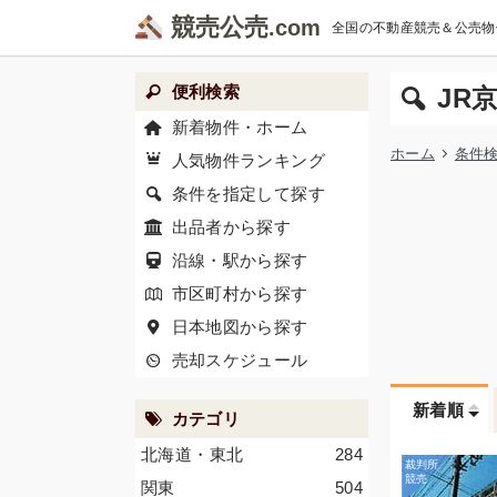
競売公売
全国の不動産競売＆公売物
便利検索
JR
新着物件・ホーム
ホーム
条件
人気物件ランキング
条件を指定して探す
出品者から探す
沿線・駅から探す
市区町村から探す
日本地図から探す
売却スケジュール
新着順
カテゴリ
北海道・東北
284
関東
504