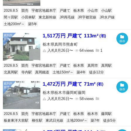
2026.8.5
競売
宇都宮地裁本庁
戸建て
栃木県
小山市
小山駅
間々田駅
小田林駅
東北新幹線
JR両毛線
JR宇都宮線
JR水戸線
土地200m²～
築5年
1,517万円 戸建て 113m²
(初)
栃木県真岡市熊倉町
入札8月26日〜
64
1
2026.8.5
競売
宇都宮地裁本庁
戸建て
栃木県
真岡市
真岡駅
北真岡駅
寺内駅
真岡鐵道
土地150m²～
築4年
徒歩12分
1,472万円 戸建て 71m²
(初)
栃木県栃木市藤岡町藤岡
入札8月26日〜
58
2026.8.5
競売
宇都宮地裁本庁
戸建て
栃木県
栃木市
藤岡駅
板倉東洋大前駅
柳生駅
東武日光線
土地200m²～
築7年
徒歩5分