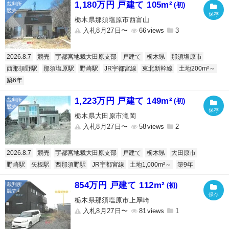
1,180万円 戸建て 105m²
(初)
栃木県那須塩原市西富山
入札8月27日〜
66
3
2026.8.7
競売
宇都宮地裁大田原支部
戸建て
栃木県
那須塩原市
西那須野駅
那須塩原駅
野崎駅
JR宇都宮線
東北新幹線
土地200m²～
築6年
1,223万円 戸建て 149m²
(初)
栃木県大田原市滝岡
入札8月27日〜
58
2
2026.8.7
競売
宇都宮地裁大田原支部
戸建て
栃木県
大田原市
野崎駅
矢板駅
西那須野駅
JR宇都宮線
土地1,000m²～
築9年
854万円 戸建て 112m²
(初)
栃木県那須塩原市上厚崎
入札8月27日〜
81
1