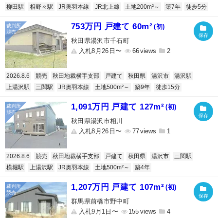
柳田駅
相野々駅
JR奥羽本線
JR北上線
土地200m²～
築7年
徒歩5分
753万円 戸建て 60m²
(初)
秋田県湯沢市千石町
入札8月26日〜
66
2
2026.8.6
競売
秋田地裁横手支部
戸建て
秋田県
湯沢市
湯沢駅
上湯沢駅
三関駅
JR奥羽本線
土地500m²～
築9年
徒歩15分
1,091万円 戸建て 127m²
(初)
秋田県湯沢市相川
入札8月26日〜
77
1
2026.8.6
競売
秋田地裁横手支部
戸建て
秋田県
湯沢市
三関駅
横堀駅
上湯沢駅
JR奥羽本線
土地500m²～
築4年
1,207万円 戸建て 107m²
(初)
群馬県前橋市野中町
入札9月1日〜
155
4