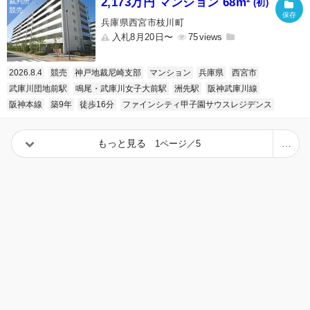
2,173万円 マンション 68m²
(初)
兵庫県西宮市枝川町
入札8月20日〜
75
2026.8.4
競売
神戸地裁尼崎支部
マンション
兵庫県
西宮市
武庫川団地前駅
鳴尾・武庫川女子大前駅
洲先駅
阪神武庫川線
阪神本線
築9年
徒歩16分
ファインシティ甲子園サウスレジデンス
もっと見る
1ページ／5