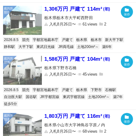
1,306万円 戸建て 114m²
(初)
栃木県栃木市大平町西野田
入札8月26日〜
61
2
2026.8.5
競売
宇都宮地裁本庁
戸建て
栃木県
栃木市
新大平下駅
静和駅
大平下駅
東武日光線
JR両毛線
土地200m²～
築6年
1,586万円 戸建て 104m²
(初)
栃木県下野市石橋
入札8月26日〜
45
2026.8.5
競売
宇都宮地裁本庁
戸建て
栃木県
下野市
石橋駅
自治医大駅
国谷駅
JR宇都宮線
東武宇都宮線
土地200m²～
築7年
徒歩5分
1,803万円 戸建て 116m²
(初)
栃木県小山市大字神鳥谷字原ノ内
入札8月26日〜
68
2