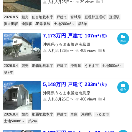
入札8月25日〜
39
1
2026.8.5
競売
仙台地裁本庁
戸建て
宮城県
亘理郡亘理町
亘理駅
浜吉田駅
逢隈駅
JR常磐線
土地200m²～
築6年
7,173万円 戸建て 107m²
(初)
沖縄県うるま市勝連南風原
入札8月26日〜
409
6
2026.8.4
競売
那覇地裁本庁
戸建て
沖縄県
うるま市
土地500m²～
築7年
5,148万円 戸建て 233m²
(初)
沖縄県うるま市勝連南風原
入札8月26日〜
400
4
2026.8.4
競売
那覇地裁本庁
戸建て
車庫
沖縄県
うるま市
土地500m²～
築2年