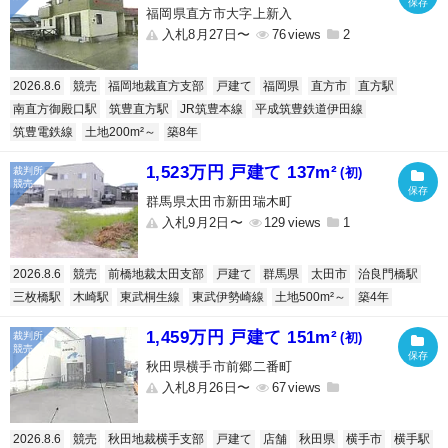
福岡県直方市大字上新入
入札8月27日〜
76
2
2026.8.6
競売
福岡地裁直方支部
戸建て
福岡県
直方市
直方駅
南直方御殿口駅
筑豊直方駅
JR筑豊本線
平成筑豊鉄道伊田線
筑豊電鉄線
土地200m²～
築8年
1,523万円 戸建て 137m²
(初)
群馬県太田市新田瑞木町
入札9月2日〜
129
1
2026.8.6
競売
前橋地裁太田支部
戸建て
群馬県
太田市
治良門橋駅
三枚橋駅
木崎駅
東武桐生線
東武伊勢崎線
土地500m²～
築4年
1,459万円 戸建て 151m²
(初)
秋田県横手市前郷二番町
入札8月26日〜
67
2026.8.6
競売
秋田地裁横手支部
戸建て
店舗
秋田県
横手市
横手駅