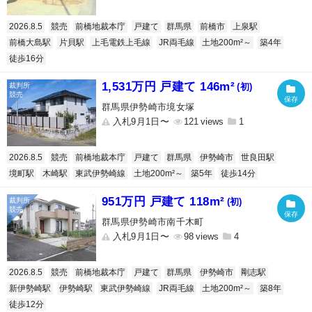
2026.8.5
競売
前橋地裁本庁
戸建て
群馬県
前橋市
上泉駅
前橋大島駅
片貝駅
上毛電鉄上毛線
JR両毛線
土地200m²～
築4年
徒歩16分
1,531万円 戸建て 146m²
(初)
群馬県伊勢崎市境女塚
入札9月1日〜
121
1
2026.8.5
競売
前橋地裁本庁
戸建て
群馬県
伊勢崎市
世良田駅
境町駅
木崎駅
東武伊勢崎線
土地200m²～
築5年
徒歩14分
951万円 戸建て 118m²
(初)
群馬県伊勢崎市南千木町
入札9月1日〜
98
4
2026.8.5
競売
前橋地裁本庁
戸建て
群馬県
伊勢崎市
剛志駅
新伊勢崎駅
伊勢崎駅
東武伊勢崎線
JR両毛線
土地200m²～
築8年
徒歩12分