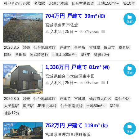
杜せきのした駅
名取駅
JR東北本線
仙台空港鉄道
土地150m²～
築10年
704万円 戸建て 39m²
(初)
宮城県角田市佐倉
入札8月25日〜
24
2026.8.5
競売
仙台地裁本庁
戸建て
事務所
宮城県
角田市
横倉駅
岡駅
角田駅
阿武隈急行
土地1,500m²～
築7年
徒歩20分
1,338万円 戸建て 81m²
(初)
宮城県仙台市太白区東中田
入札8月25日〜
99
1
2026.8.5
競売
仙台地裁本庁
戸建て
宮城県
仙台市太白区
南仙台駅
太子堂駅
富沢駅
JR東北本線
仙台市南北線
土地80m²～
築2年
徒歩12分
752万円 戸建て 119m²
(初)
宮城県亘理郡亘理町荒浜