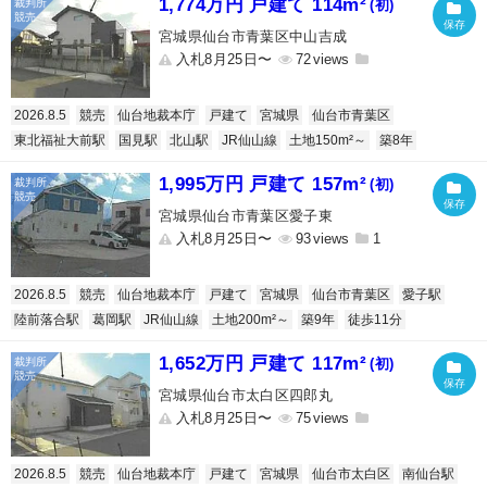
1,774万円 戸建て 114m²
(初)
宮城県仙台市青葉区中山吉成
入札8月25日〜
72
2026.8.5
競売
仙台地裁本庁
戸建て
宮城県
仙台市青葉区
東北福祉大前駅
国見駅
北山駅
JR仙山線
土地150m²～
築8年
1,995万円 戸建て 157m²
(初)
宮城県仙台市青葉区愛子東
入札8月25日〜
93
1
2026.8.5
競売
仙台地裁本庁
戸建て
宮城県
仙台市青葉区
愛子駅
陸前落合駅
葛岡駅
JR仙山線
土地200m²～
築9年
徒歩11分
1,652万円 戸建て 117m²
(初)
宮城県仙台市太白区四郎丸
入札8月25日〜
75
2026.8.5
競売
仙台地裁本庁
戸建て
宮城県
仙台市太白区
南仙台駅