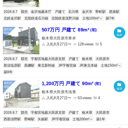
2026.8.7
競売
金沢地裁本庁
戸建て
石川県
金沢市
野町駅
西泉駅
北鉄金沢駅
北陸鉄道石川線
北陸鉄道浅野川線
土地100m²～
築7年
507万円 戸建て 89m²
(初)
栃木県大田原市寒井
入札8月27日〜
128
5
2026.8.7
競売
宇都宮地裁大田原支部
戸建て
栃木県
大田原市
那須塩原駅
黒磯駅
東北新幹線
JR宇都宮線
JR東北本線
土地150m²～
築8年
1,200万円 戸建て 90m²
(初)
栃木県大田原市浅香
入札8月27日〜
63
4
2026.8.7
競売
宇都宮地裁大田原支部
戸建て
栃木県
大田原市
西那須野駅
野崎駅
矢板駅
JR宇都宮線
土地200m²～
築1年