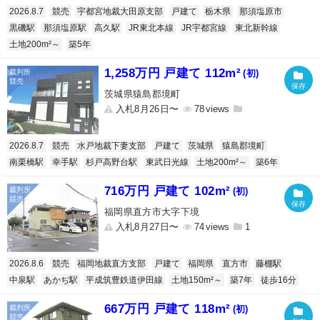
2026.8.7
競売
宇都宮地裁大田原支部
戸建て
栃木県
那須塩原市
黒磯駅
那須塩原駅
高久駅
JR東北本線
JR宇都宮線
東北新幹線
土地200m²～
築5年
1,258万円 戸建て 112m²
(初)
茨城県猿島郡境町
入札8月26日〜
78
2026.8.7
競売
水戸地裁下妻支部
戸建て
茨城県
猿島郡境町
南栗橋駅
幸手駅
杉戸高野台駅
東武日光線
土地200m²～
築6年
716万円 戸建て 102m²
(初)
福岡県直方市大字下境
入札8月27日〜
74
1
2026.8.6
競売
福岡地裁直方支部
戸建て
福岡県
直方市
藤棚駅
中泉駅
あかぢ駅
平成筑豊鉄道伊田線
土地150m²～
築7年
徒歩16分
667万円 戸建て 118m²
(初)