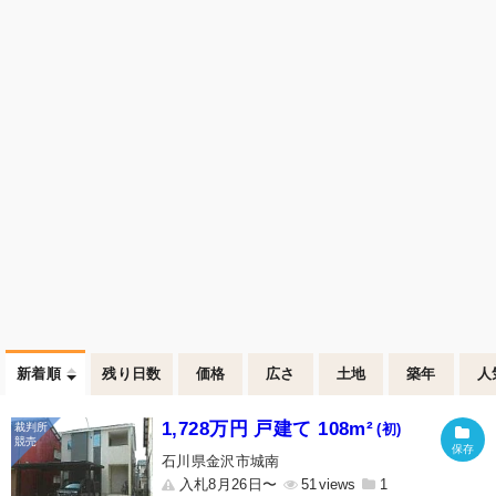
新着順
残り日数
価格
広さ
土地
築年
人
1,728万円 戸建て 108m²
(初)
石川県金沢市城南
入札8月26日〜
51
1