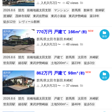
入札9月2日〜
42
2026.8.6
競売
前橋地裁太田支部
マンション
群馬県
館林市
館林駅
渡瀬駅
茂林寺前駅
東武佐野線
東武小泉線
東武伊勢崎線
築18年
徒歩12分
レヴィール館林
770万円 戸建て 166m²
(初)
群馬県太田市新田木崎町
入札9月2日〜
48
2026.8.6
競売
前橋地裁太田支部
戸建て
群馬県
太田市
木崎駅
世良田駅
細谷駅
東武伊勢崎線
土地200m²～
築23年
徒歩3分
862万円 戸建て 98m²
(初)
群馬県太田市新田木崎町
入札9月2日〜
37
2026.8.6
競売
前橋地裁太田支部
戸建て
群馬県
太田市
木崎駅
世良田駅
細谷駅
東武伊勢崎線
土地500m²～
築46年
徒歩5分