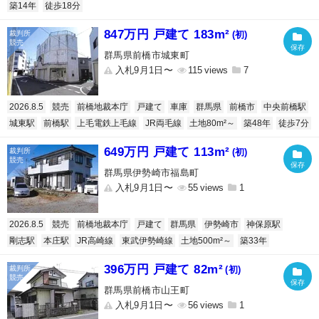
築14年
徒歩18分
847万円 戸建て 183m²
(初)
群馬県前橋市城東町
入札9月1日〜
115
7
2026.8.5
競売
前橋地裁本庁
戸建て
車庫
群馬県
前橋市
中央前橋駅
城東駅
前橋駅
上毛電鉄上毛線
JR両毛線
土地80m²～
築48年
徒歩7分
649万円 戸建て 113m²
(初)
群馬県伊勢崎市福島町
入札9月1日〜
55
1
2026.8.5
競売
前橋地裁本庁
戸建て
群馬県
伊勢崎市
神保原駅
剛志駅
本庄駅
JR高崎線
東武伊勢崎線
土地500m²～
築33年
396万円 戸建て 82m²
(初)
群馬県前橋市山王町
入札9月1日〜
56
1