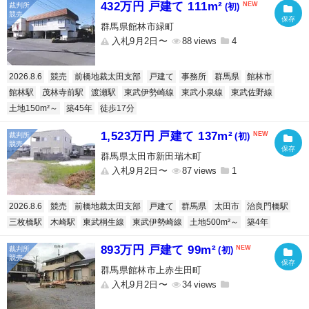
432万円 戸建て 111m²
(初)
群馬県館林市緑町
入札9月2日〜
88
4
2026.8.6
競売
前橋地裁太田支部
戸建て
事務所
群馬県
館林市
館林駅
茂林寺前駅
渡瀬駅
東武伊勢崎線
東武小泉線
東武佐野線
土地150m²～
築45年
徒歩17分
1,523万円 戸建て 137m²
(初)
群馬県太田市新田瑞木町
入札9月2日〜
87
1
2026.8.6
競売
前橋地裁太田支部
戸建て
群馬県
太田市
治良門橋駅
三枚橋駅
木崎駅
東武桐生線
東武伊勢崎線
土地500m²～
築4年
893万円 戸建て 99m²
(初)
群馬県館林市上赤生田町
入札9月2日〜
34