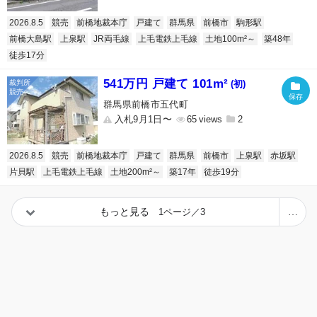
2026.8.5
競売
前橋地裁本庁
戸建て
群馬県
前橋市
駒形駅
前橋大島駅
上泉駅
JR両毛線
上毛電鉄上毛線
土地100m²～
築48年
徒歩17分
541万円 戸建て 101m²
(初)
群馬県前橋市五代町
入札9月1日〜
65
2
2026.8.5
競売
前橋地裁本庁
戸建て
群馬県
前橋市
上泉駅
赤坂駅
片貝駅
上毛電鉄上毛線
土地200m²～
築17年
徒歩19分
もっと見る
1ページ／3