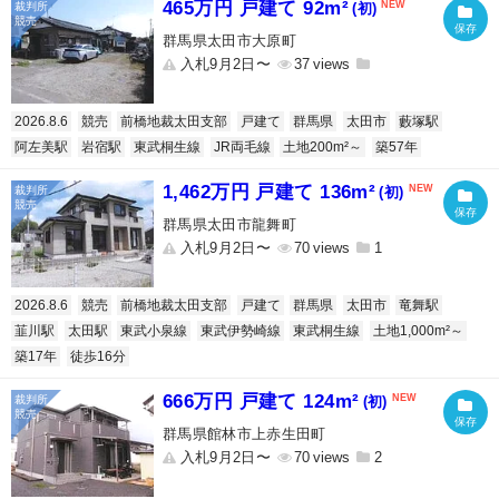
465万円 戸建て 92m²
(初)
群馬県太田市大原町
入札9月2日〜
37
2026.8.6
競売
前橋地裁太田支部
戸建て
群馬県
太田市
藪塚駅
阿左美駅
岩宿駅
東武桐生線
JR両毛線
土地200m²～
築57年
1,462万円 戸建て 136m²
(初)
群馬県太田市龍舞町
入札9月2日〜
70
1
2026.8.6
競売
前橋地裁太田支部
戸建て
群馬県
太田市
竜舞駅
韮川駅
太田駅
東武小泉線
東武伊勢崎線
東武桐生線
土地1,000m²～
築17年
徒歩16分
666万円 戸建て 124m²
(初)
群馬県館林市上赤生田町
入札9月2日〜
70
2