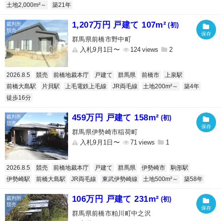
土地2,000m²～
築21年
1,207万円 戸建て 107m²
(初)
群馬県前橋市野中町
入札9月1日〜
124
2
2026.8.5
競売
前橋地裁本庁
戸建て
群馬県
前橋市
上泉駅
前橋大島駅
片貝駅
上毛電鉄上毛線
JR両毛線
土地200m²～
築4年
徒歩16分
459万円 戸建て 158m²
(初)
群馬県伊勢崎市稲荷町
入札9月1日〜
71
1
2026.8.5
競売
前橋地裁本庁
戸建て
群馬県
伊勢崎市
駒形駅
伊勢崎駅
前橋大島駅
JR両毛線
東武伊勢崎線
土地500m²～
築58年
106万円 戸建て 231m²
(初)
群馬県前橋市粕川町中之沢