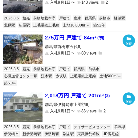
入札9月1日〜
148
2
2026.8.5
競売
前橋地裁本庁
戸建て
倉庫
群馬県
前橋市
樋越駅
北原駅
新屋駅
上毛電鉄上毛線
土地10,000m²～
築52年
275万円 戸建て 84m²
(初)
群馬県前橋市五代町
入札9月1日〜
60
2026.8.5
競売
前橋地裁本庁
戸建て
群馬県
前橋市
心臓血管センター駅
江木駅
赤坂駅
上毛電鉄上毛線
土地500m²～
築61年
2,018万円 戸建て 201m²
(3)
群馬県伊勢崎市上諏訪町
入札9月1日〜
83
2
2026.8.5
競売
前橋地裁本庁
戸建て
デイサービスセンター
群馬県
伊勢崎市
新伊勢崎駅
伊勢崎駅
剛志駅
東武伊勢崎線
JR両毛線