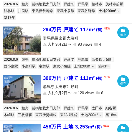
2026.8.6
競売
前橋地裁太田支部
戸建て
群馬県
館林市
茂林寺前駅
館林駅
川俣駅
東武伊勢崎線
東武小泉線
東武佐野線
土地200m²～
築17年
294万円 戸建て 117m²
(初)
群馬県邑楽郡大泉町
入札9月2日〜
93
4
2026.8.6
競売
前橋地裁太田支部
戸建て
群馬県
邑楽郡大泉町
西小泉駅
小泉町駅
竜舞駅
東武小泉線
土地200m²～
築43年
306万円 戸建て 111m²
(初)
群馬県太田市沖野町
入札9月2日〜
120
6
2026.8.6
競売
前橋地裁太田支部
戸建て
群馬県
太田市
細谷駅
木崎駅
三枚橋駅
東武伊勢崎線
東武桐生線
土地200m²～
築18年
458万円 土地 3,253m²
(初)