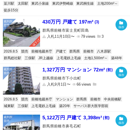
韮川駅
太田駅
東武小泉線
東武伊勢崎線
東武桐生線
土地200m²～
徒歩15分
430万円 戸建て 197m²
(3)
群馬県前橋市富士見町田島
入札11月10日〜
79
3
値下げ
2026.8.5
競売
前橋地裁本庁
戸建て
群馬県
前橋市
八木原駅
群馬総社駅
三俣駅
JR上越線
上毛電鉄上毛線
土地1,500m²～
築48年
1,327万円 マンション 72m²
(初)
群馬県前橋市下小出町
入札9月1日〜
66
2026.8.5
競売
前橋地裁本庁
マンション
群馬県
前橋市
中央前橋駅
城東駅
三俣駅
上毛電鉄上毛線
築20年
サーパス群大医学部前
5,122万円 戸建て 3,398m²
(初)
群馬県前橋市鼻毛石町