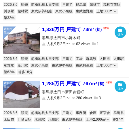
2026.8.6
競売
前橋地裁太田支部
戸建て
群馬県
館林市
茂林寺前駅
川俣駅
館林駅
東武伊勢崎線
東武小泉線
東武佐野線
土地500m²～
築32年
1,336万円 戸建て 73m²
(初)
群馬県太田市小舞木町
入札9月2日〜
62
1
2026.8.6
競売
前橋地裁太田支部
戸建て
工場
群馬県
太田市
太田駅
竜舞駅
韮川駅
東武小泉線
東武伊勢崎線
東武桐生線
土地500m²～
築62年
徒歩18分
1,285万円 戸建て 767m²
(初)
群馬県太田市新田赤堀町
入札9月2日〜
286
3
2026.8.6
競売
前橋地裁太田支部
戸建て
事務所
倉庫
寄宿舎
群馬県
太田市
世良田駅
木崎駅
境町駅
東武伊勢崎線
土地2,000m²～
築37年