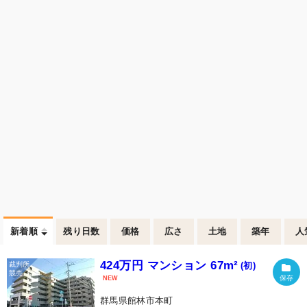
新着順
残り日数
価格
広さ
土地
築年
人
424万円 マンション 67m²
(初)
群馬県館林市本町