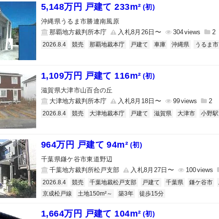
5,148万円 戸建て 233m²
(初)
沖縄県うるま市勝連南風原
那覇地方裁判所本庁
入札8月26日〜
304
2
2026.8.4
競売
那覇地裁本庁
戸建て
車庫
沖縄県
うるま市
1,109万円 戸建て 116m²
(初)
滋賀県大津市山百合の丘
大津地方裁判所本庁
入札8月18日〜
99
2
2026.8.4
競売
大津地裁本庁
戸建て
滋賀県
大津市
小野駅
964万円 戸建て 94m²
(初)
千葉県鎌ケ谷市東道野辺
千葉地方裁判所松戸支部
入札8月27日〜
100
2026.8.4
競売
千葉地裁松戸支部
戸建て
千葉県
鎌ケ谷市
京成松戸線
土地150m²～
築3年
徒歩15分
1,664万円 戸建て 104m²
(初)