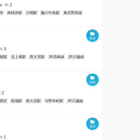
2
市
南桜井駅
川間駅
藤の牛島駅
東武野田線
3
尾駅
北上尾駅
西大宮駅
JR高崎線
JR川越線
2
西区
指扇駅
西大宮駅
与野本町駅
JR川越線
1