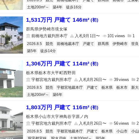
2026.8.5
競売
前橋地裁本庁
戸建て
群馬県
前橋市
上泉駅
土地200m²～
築4年
徒歩16分
1,531万円 戸建て 146m²
(初)
群馬県伊勢崎市境女塚
前橋地方裁判所本庁
入札9月1日〜
101
1
2026.8.5
競売
前橋地裁本庁
戸建て
群馬県
伊勢崎市
世良
築5年
徒歩14分
1,306万円 戸建て 114m²
(初)
栃木県栃木市大平町西野田
宇都宮地方裁判所本庁
入札8月26日〜
39
2
2026.8.5
競売
宇都宮地裁本庁
戸建て
栃木県
栃木市
新大
土地200m²～
築6年
1,803万円 戸建て 116m²
(初)
栃木県小山市大字神鳥谷字原ノ内
宇都宮地方裁判所本庁
入札8月26日〜
56
2
2026.8.5
競売
宇都宮地裁本庁
戸建て
栃木県
小山市
小山
JR宇都宮線
JR水戸線
土地200m²～
築5年