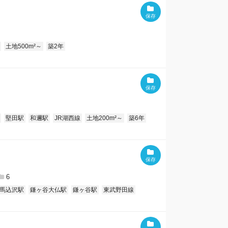
土地500m²～
築2年
堅田駅
和邇駅
JR湖西線
土地200m²～
築6年
6
馬込沢駅
鎌ヶ谷大仏駅
鎌ヶ谷駅
東武野田線