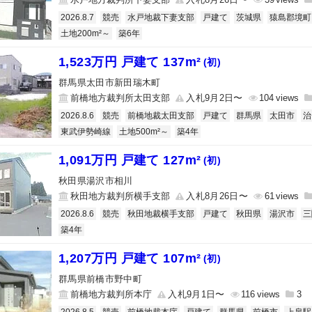
2026.8.7
競売
水戸地裁下妻支部
戸建て
茨城県
猿島郡境町
土地200m²～
築6年
1,523万円 戸建て 137m²
(初)
群馬県太田市新田瑞木町
前橋地方裁判所太田支部
入札9月2日〜
104
2026.8.6
競売
前橋地裁太田支部
戸建て
群馬県
太田市
治
東武伊勢崎線
土地500m²～
築4年
1,091万円 戸建て 127m²
(初)
秋田県湯沢市相川
秋田地方裁判所横手支部
入札8月26日〜
61
2026.8.6
競売
秋田地裁横手支部
戸建て
秋田県
湯沢市
三
築4年
1,207万円 戸建て 107m²
(初)
群馬県前橋市野中町
前橋地方裁判所本庁
入札9月1日〜
116
3