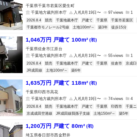
千葉県千葉市若葉区愛生町
千葉地方裁判所本庁
入札8月19日〜
97
1
2026.8.4
競売
千葉地裁本庁
戸建て
千葉県
千葉市若葉区
千葉都市モノレール2号線
土地100m²～
築3年
徒歩15分
1,046万円 戸建て 100m²
(初)
千葉県佐倉市江原台
千葉地方裁判所本庁
入札8月19日〜
55
1
2026.8.4
競売
千葉地裁本庁
戸建て
千葉県
佐倉市
京成臼
JR成田線
土地100m²～
築6年
1,635万円 戸建て 118m²
(初)
千葉県印西市高花
千葉地方裁判所本庁
入札8月19日〜
74
4
2026.8.4
競売
千葉地裁本庁
戸建て
千葉県
印西市
千葉ニ
京成成田空港線
JR成田線我孫子支線
土地150m²～
築5年
1,200万円 戸建て 80m²
(初)
埼玉県春日部市西金野井