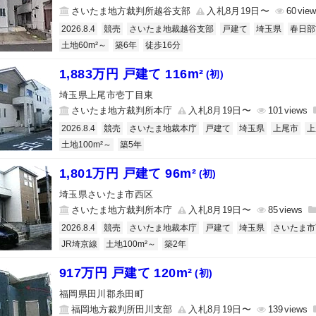
さいたま地方裁判所越谷支部
入札8月19日〜
60
2026.8.4
競売
さいたま地裁越谷支部
戸建て
埼玉県
春日部
土地60m²～
築6年
徒歩16分
1,883万円 戸建て 116m²
(初)
埼玉県上尾市壱丁目東
さいたま地方裁判所本庁
入札8月19日〜
101
2026.8.4
競売
さいたま地裁本庁
戸建て
埼玉県
上尾市
上
土地100m²～
築5年
1,801万円 戸建て 96m²
(初)
埼玉県さいたま市西区
さいたま地方裁判所本庁
入札8月19日〜
85
2026.8.4
競売
さいたま地裁本庁
戸建て
埼玉県
さいたま市
JR埼京線
土地100m²～
築2年
917万円 戸建て 120m²
(初)
福岡県田川郡糸田町
福岡地方裁判所田川支部
入札8月19日〜
139