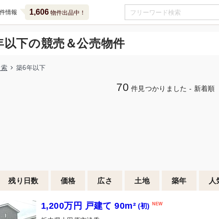
1,606
件情報
物件出品中！
年以下の競売＆公売物件
検索
築6年以下
70
件見つかりました - 新着順
残り日数
価格
広さ
土地
築年
人
1,200万円 戸建て 90m²
(初)