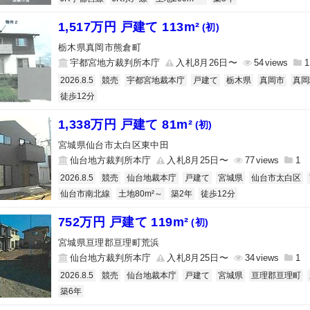
1,517万円 戸建て 113m²
(初)
栃木県真岡市熊倉町
宇都宮地方裁判所本庁
入札8月26日〜
54
1
2026.8.5
競売
宇都宮地裁本庁
戸建て
栃木県
真岡市
真岡
徒歩12分
1,338万円 戸建て 81m²
(初)
宮城県仙台市太白区東中田
仙台地方裁判所本庁
入札8月25日〜
77
1
2026.8.5
競売
仙台地裁本庁
戸建て
宮城県
仙台市太白区
仙台市南北線
土地80m²～
築2年
徒歩12分
752万円 戸建て 119m²
(初)
宮城県亘理郡亘理町荒浜
仙台地方裁判所本庁
入札8月25日〜
34
1
2026.8.5
競売
仙台地裁本庁
戸建て
宮城県
亘理郡亘理町
築6年