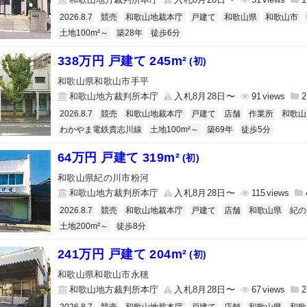
2026.8.7
競売
和歌山地裁本庁
戸建て
和歌山県
和歌山市
土地100m²～
築28年
徒歩6分
338万円 戸建て 245m²
(初)
和歌山県和歌山市手平
和歌山地方裁判所本庁
入札8月28日〜
91
2
2026.8.7
競売
和歌山地裁本庁
戸建て
店舗
作業所
和歌山
わかやま電鉄貴志川線
土地100m²～
築69年
徒歩5分
64万円 戸建て 319m²
(初)
和歌山県紀の川市粉河
和歌山地方裁判所本庁
入札8月28日〜
115
2026.8.7
競売
和歌山地裁本庁
戸建て
店舗
和歌山県
紀の
土地200m²～
徒歩8分
241万円 戸建て 204m²
(初)
和歌山県和歌山市永穂
和歌山地方裁判所本庁
入札8月28日〜
67
2