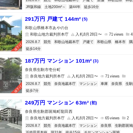
2026.8.7
競売
和歌山地裁本庁
戸建て
店舗
和歌山県
和歌
JR阪和線
土地200m²～
築44年
徒歩16分
291万円 戸建て 144m²
(5)
和歌山県橋本市あやの台
和歌山地方裁判所本庁
入札8月28日〜
71
4
2026.8.7
競売
和歌山地裁本庁
戸建て
和歌山県
橋本市
隅
値下げ
徒歩14分
187万円 マンション 101m²
(3)
奈良県生駒市壱分町
奈良地方裁判所本庁
入札8月28日〜
71
2026.8.7
競売
奈良地裁本庁
マンション
車庫
奈良県
生駒
値下げ
徒歩7分
249万円 マンション 63m²
(初)
奈良県生駒郡斑鳩町龍田西
奈良地方裁判所本庁
入札8月28日〜
65
2
2026.8.7
競売
奈良地裁本庁
マンション
奈良県
生駒郡斑鳩
近鉄田原本線
築31年
徒歩15分
チサンマンション斑鳩