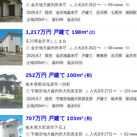
金沢地方裁判所本庁
入札8月26日〜
69
2026.8.7
競売
金沢地裁本庁
戸建て
石川県
七尾市
徳田駅
土地200m²～
築14年
徒歩3分
1,217万円 戸建て 198m²
(2)
石川県金沢市しじま台
金沢地方裁判所本庁
入札8月26日〜
68
2026.8.7
競売
金沢地裁本庁
戸建て
事務所
石川県
金沢市
土地200m²～
築43年
徒歩10分
252万円 戸建て 100m²
(初)
栃木県那須塩原市一区町
宇都宮地方裁判所大田原支部
入札8月27日〜
101
2026.8.7
競売
宇都宮地裁大田原支部
戸建て
栃木県
那須塩
土地200m²～
築26年
徒歩5分
707万円 戸建て 103m²
(初)
栃木県大田原市下石上
宇都宮地方裁判所大田原支部
入札8月27日〜
62