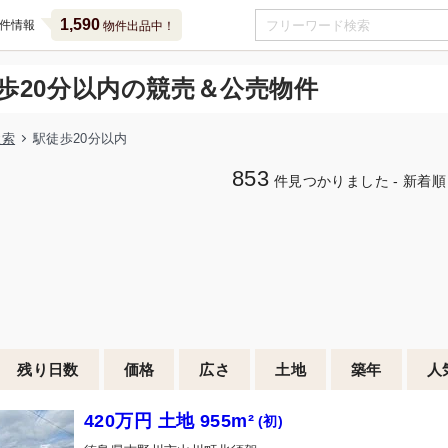
1,590
件情報
物件出品中！
歩20分以内の競売＆公売物件
検索
駅徒歩20分以内
853
件見つかりました - 新着順
残り日数
価格
広さ
土地
築年
人
420万円 土地 955m²
(初)