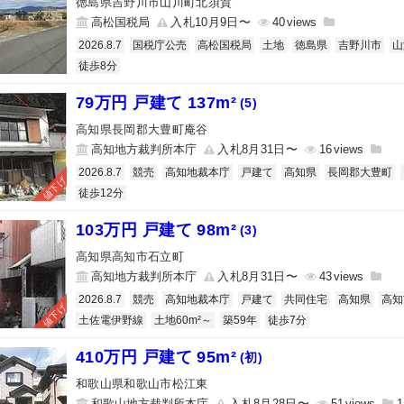
徳島県吉野川市山川町北須賀
高松国税局
入札10月9日〜
40
2026.8.7
国税庁公売
高松国税局
土地
徳島県
吉野川市
山
徒歩8分
79万円 戸建て 137m²
(5)
高知県長岡郡大豊町庵谷
高知地方裁判所本庁
入札8月31日〜
16
2026.8.7
競売
高知地裁本庁
戸建て
高知県
長岡郡大豊町
値下げ
徒歩12分
103万円 戸建て 98m²
(3)
高知県高知市石立町
高知地方裁判所本庁
入札8月31日〜
43
2026.8.7
競売
高知地裁本庁
戸建て
共同住宅
高知県
高知
値下げ
土佐電伊野線
土地60m²～
築59年
徒歩7分
410万円 戸建て 95m²
(初)
和歌山県和歌山市松江東
和歌山地方裁判所本庁
入札8月28日〜
51
1