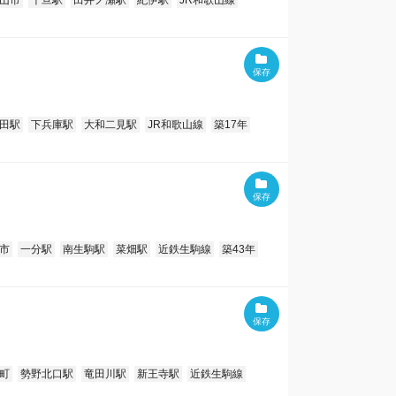
山市
千旦駅
田井ノ瀬駅
紀伊駅
JR和歌山線
田駅
下兵庫駅
大和二見駅
JR和歌山線
築17年
市
一分駅
南生駒駅
菜畑駅
近鉄生駒線
築43年
町
勢野北口駅
竜田川駅
新王寺駅
近鉄生駒線