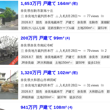
1,653万円 戸建て 164m²
(初)
奈良県生駒市新旭ケ丘
奈良地方裁判所本庁
入札8月28日〜
77
2026.8.7
競売
奈良地裁本庁
戸建て
奈良県
生駒市
菜畑駅
近鉄けいはんな線
近鉄生駒ケーブル線
土地200m²～
築51年
200万円 戸建て 99m²
(4)
奈良県奈良市南紀寺町
奈良地方裁判所本庁
入札8月28日〜
79
2
2026.8.7
競売
奈良地裁本庁
戸建て
奈良県
奈良市
京終駅
値下げ
JR奈良線
JR大和路線
土地150m²～
築50年
徒歩13分
1,320万円 戸建て 102m²
(初)
奈良県大和郡山市稗田町
奈良地方裁判所本庁
入札8月28日〜
31
2026.8.7
競売
奈良地裁本庁
戸建て
奈良県
大和郡山市
郡
JR桜井線
土地200m²～
築37年
徒歩15分
941万円 戸建て 108m²
(4)