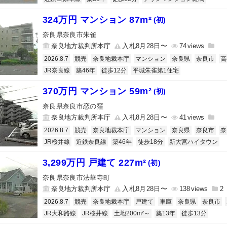
324万円 マンション 87m²
(初)
奈良県奈良市朱雀
奈良地方裁判所本庁
入札8月28日〜
74
2026.8.7
競売
奈良地裁本庁
マンション
奈良県
奈良市
高
JR奈良線
築46年
徒歩12分
平城朱雀第1住宅
370万円 マンション 59m²
(初)
奈良県奈良市恋の窪
奈良地方裁判所本庁
入札8月28日〜
41
2026.8.7
競売
奈良地裁本庁
マンション
奈良県
奈良市
奈
JR桜井線
近鉄奈良線
築46年
徒歩18分
新大宮ハイタウン
3,299万円 戸建て 227m²
(初)
奈良県奈良市法華寺町
奈良地方裁判所本庁
入札8月28日〜
138
2
2026.8.7
競売
奈良地裁本庁
戸建て
車庫
奈良県
奈良市
JR大和路線
JR桜井線
土地200m²～
築13年
徒歩13分