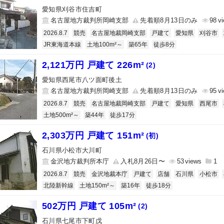
愛知県刈谷市住吉町
名古屋地方裁判所岡崎支部
先着順8月13日のみ
98
2026.8.7
競売
名古屋地裁岡崎支部
戸建て
愛知県
刈谷市
JR東海道本線
土地100m²～
築65年
徒歩8分
2,121万円 戸建て 226m²
(2)
愛知県西尾市八ツ面町後土
名古屋地方裁判所岡崎支部
先着順8月13日のみ
95
2026.8.7
競売
名古屋地裁岡崎支部
戸建て
愛知県
西尾市
土地500m²～
築44年
徒歩17分
2,303万円 戸建て 151m²
(初)
石川県小松市大川町
金沢地方裁判所本庁
入札8月26日〜
53
1
2026.8.7
競売
金沢地裁本庁
戸建て
店舗
石川県
小松市
北陸新幹線
土地150m²～
築16年
徒歩18分
502万円 戸建て 105m²
(2)
石川県七尾市下町戊