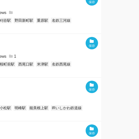
刈谷駅
野田新町駅
重原駅
名鉄三河線
1
桜町前駅
西尾口駅
米津駅
名鉄西尾線
小松駅
明峰駅
能美根上駅
IRいしかわ鉄道線