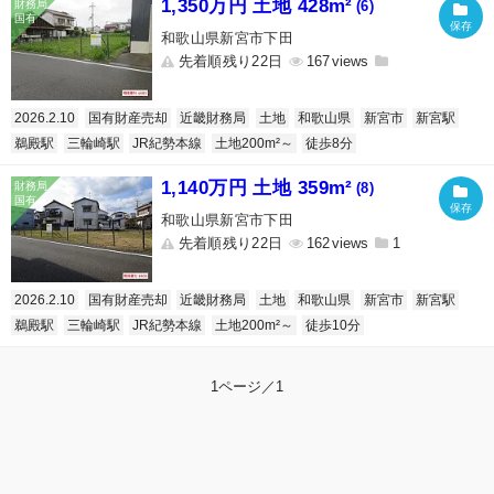
1,350万円 土地 428m²
(6)
和歌山県新宮市下田
先着順残り22日
167
2026.2.10
国有財産売却
近畿財務局
土地
和歌山県
新宮市
新宮駅
鵜殿駅
三輪崎駅
JR紀勢本線
土地200m²～
徒歩8分
1,140万円 土地 359m²
(8)
和歌山県新宮市下田
先着順残り22日
162
1
2026.2.10
国有財産売却
近畿財務局
土地
和歌山県
新宮市
新宮駅
鵜殿駅
三輪崎駅
JR紀勢本線
土地200m²～
徒歩10分
1ページ／1