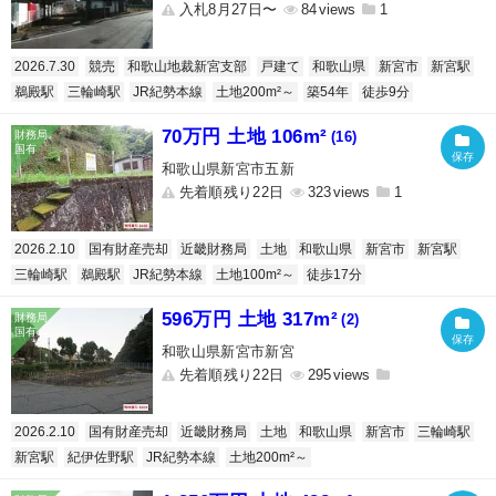
入札8月27日〜
84
1
2026.7.30
競売
和歌山地裁新宮支部
戸建て
和歌山県
新宮市
新宮駅
鵜殿駅
三輪崎駅
JR紀勢本線
土地200m²～
築54年
徒歩9分
70万円 土地 106m²
(16)
和歌山県新宮市五新
先着順残り22日
323
1
2026.2.10
国有財産売却
近畿財務局
土地
和歌山県
新宮市
新宮駅
三輪崎駅
鵜殿駅
JR紀勢本線
土地100m²～
徒歩17分
596万円 土地 317m²
(2)
和歌山県新宮市新宮
先着順残り22日
295
2026.2.10
国有財産売却
近畿財務局
土地
和歌山県
新宮市
三輪崎駅
新宮駅
紀伊佐野駅
JR紀勢本線
土地200m²～