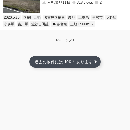
入札残り11日
318
2
2026.5.25
国税庁公売
名古屋国税局
農地
三重県
伊勢市
明野駅
小俣駅
宮川駅
近鉄山田線
JR参宮線
土地1,500m²～
1ページ／1
過去の物件には
196
件あります