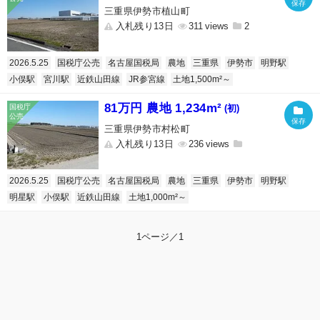
三重県伊勢市植山町
入札残り13日
311
2
2026.5.25
国税庁公売
名古屋国税局
農地
三重県
伊勢市
明野駅
小俣駅
宮川駅
近鉄山田線
JR参宮線
土地1,500m²～
81万円 農地 1,234m²
(初)
三重県伊勢市村松町
入札残り13日
236
2026.5.25
国税庁公売
名古屋国税局
農地
三重県
伊勢市
明野駅
明星駅
小俣駅
近鉄山田線
土地1,000m²～
1ページ／1