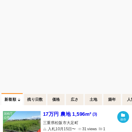
新着順
残り日数
価格
広さ
土地
築年
人
17万円 農地 1,596m²
(3)
三重県松阪市大足町
入札10月15日〜
31
1