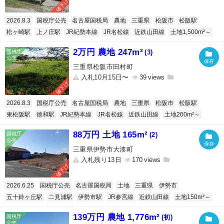
値下げ
2026.8.3
国税庁公売
名古屋国税局
農地
三重県
松阪市
松阪駅
松ヶ崎駅
上ノ庄駅
JR紀勢本線
JR名松線
近鉄山田線
土地1,500m²～
2万円 農地 247m²
(3)
三重県松阪市田村町
入札10月15日〜
39
値下げ
2026.8.3
国税庁公売
名古屋国税局
農地
三重県
松阪市
松阪駅
東松阪駅
徳和駅
JR紀勢本線
JR名松線
近鉄山田線
土地200m²～
88万円 土地 165m²
(2)
三重県伊勢市大湊町
入札残り13日
170
値下げ
2026.6.25
国税庁公売
名古屋国税局
土地
三重県
伊勢市
五十鈴ヶ丘駅
二見浦駅
伊勢市駅
JR参宮線
近鉄山田線
土地150m²～
139万円 農地 1,776m²
(初)