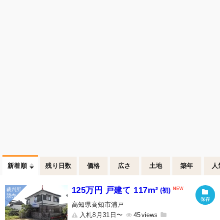
新着順
残り日数
価格
広さ
土地
築年
人
125万円 戸建て 117m²
(初)
高知県高知市浦戸
入札8月31日〜
45