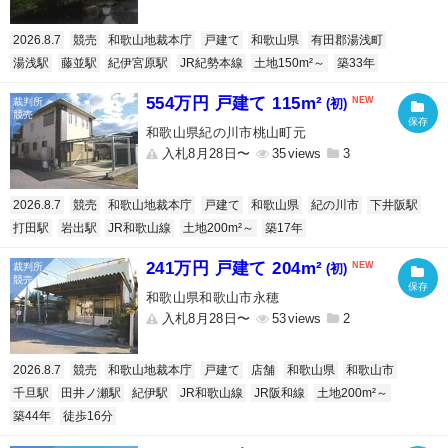
2026.8.7
競売
和歌山地裁本庁
戸建て
和歌山県
有田郡湯浅町
湯浅駅
藤並駅
紀伊宮原駅
JR紀勢本線
土地150m²～
築33年
554万円 戸建て 115m²
(初)
和歌山県紀の川市桃山町元
入札8月28日〜
35
3
2026.8.7
競売
和歌山地裁本庁
戸建て
和歌山県
紀の川市
下井阪駅
打田駅
岩出駅
JR和歌山線
土地200m²～
築17年
241万円 戸建て 204m²
(初)
和歌山県和歌山市永穂
入札8月28日〜
53
2
2026.8.7
競売
和歌山地裁本庁
戸建て
店舗
和歌山県
和歌山市
千旦駅
田井ノ瀬駅
紀伊駅
JR和歌山線
JR阪和線
土地200m²～
築44年
徒歩16分