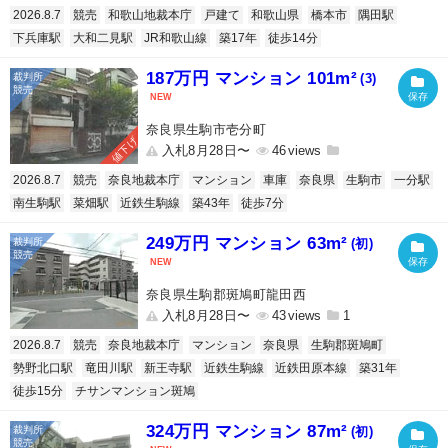
2026.8.7
競売
和歌山地裁本庁
戸建て
和歌山県
橋本市
隅田駅
下兵庫駅
大和二見駅
JR和歌山線
築17年
徒歩14分
187万円 マンション 101m²
(3)
奈良県生駒市壱分町
値下げ
入札8月28日〜
46
2026.8.7
競売
奈良地裁本庁
マンション
車庫
奈良県
生駒市
一分駅
南生駒駅
菜畑駅
近鉄生駒線
築43年
徒歩7分
249万円 マンション 63m²
(初)
奈良県生駒郡斑鳩町龍田西
入札8月28日〜
43
1
2026.8.7
競売
奈良地裁本庁
マンション
奈良県
生駒郡斑鳩町
勢野北口駅
竜田川駅
新王寺駅
近鉄生駒線
近鉄田原本線
築31年
徒歩15分
チサンマンション斑鳩
324万円 マンション 87m²
(初)