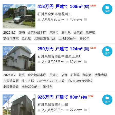
418万円 戸建て 106m²
(初)
石川県金沢市蓮花町ル
入札8月26日〜
48
2026.8.7
競売
金沢地裁本庁
戸建て
石川県
金沢市
馬替駅
額住宅前駅
乙丸駅
北陸鉄道石川線
土地150m²～
築20年
250万円 戸建て 124m²
(初)
石川県加賀市山中温泉上原町
入札8月26日〜
30
2026.8.7
競売
金沢地裁本庁
戸建て
店舗
石川県
加賀市
大聖寺駅
加賀温泉駅
牛ノ谷駅
ハピラインふくい線
IRいしかわ鉄道線
北陸新幹線
土地200m²～
築46年
926万円 戸建て 90m²
(初)
石川県加賀市丸山町
入札8月26日〜
27
1