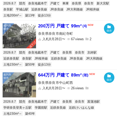
2026.8.7
競売
奈良地裁本庁
戸建て
車庫
奈良県
奈良市
新大宮駅
奈良駅
平城山駅
近鉄奈良線
JR奈良線
JR大和路線
JR桜井線
土地200m²～
築13年
徒歩13分
200万円 戸建て 99m²
(4)
奈良県奈良市南紀寺町
入札8月28日〜
67
2
値下げ
2026.8.7
競売
奈良地裁本庁
戸建て
奈良県
奈良市
京終駅
近鉄奈良駅
奈良駅
JR桜井線
近鉄奈良線
JR奈良線
JR大和路線
土地150m²～
築50年
徒歩13分
644万円 戸建て 89m²
(初)
奈良県奈良市中山町西
入札8月28日〜
26
2026.8.7
競売
奈良地裁本庁
戸建て
奈良県
奈良市
菖蒲池駅
学研奈良登美ヶ丘駅
学園前駅
近鉄奈良線
近鉄けいはんな線
土地150m²～
築40年