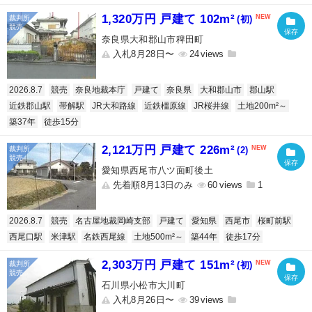
1,320万円 戸建て 102m²
(初)
奈良県大和郡山市稗田町
入札8月28日〜
24
2026.8.7
競売
奈良地裁本庁
戸建て
奈良県
大和郡山市
郡山駅
近鉄郡山駅
帯解駅
JR大和路線
近鉄橿原線
JR桜井線
土地200m²～
築37年
徒歩15分
2,121万円 戸建て 226m²
(2)
愛知県西尾市八ツ面町後土
先着順8月13日のみ
60
1
2026.8.7
競売
名古屋地裁岡崎支部
戸建て
愛知県
西尾市
桜町前駅
西尾口駅
米津駅
名鉄西尾線
土地500m²～
築44年
徒歩17分
2,303万円 戸建て 151m²
(初)
石川県小松市大川町
入札8月26日〜
39