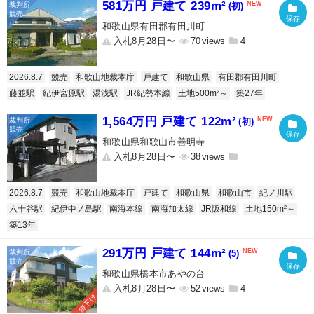
581万円 戸建て 239m²
(初)
和歌山県有田郡有田川町
入札8月28日〜
70
4
2026.8.7
競売
和歌山地裁本庁
戸建て
和歌山県
有田郡有田川町
藤並駅
紀伊宮原駅
湯浅駅
JR紀勢本線
土地500m²～
築27年
1,564万円 戸建て 122m²
(初)
和歌山県和歌山市善明寺
入札8月28日〜
38
2026.8.7
競売
和歌山地裁本庁
戸建て
和歌山県
和歌山市
紀ノ川駅
六十谷駅
紀伊中ノ島駅
南海本線
南海加太線
JR阪和線
土地150m²～
築13年
291万円 戸建て 144m²
(5)
和歌山県橋本市あやの台
入札8月28日〜
52
4
値下げ