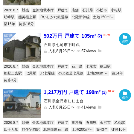
2026.8.7
競売
金沢地裁本庁
戸建て
店舗
石川県
小松市
小松駅
明峰駅
能美根上駅
IRいしかわ鉄道線
北陸新幹線
土地150m²～
築16年
徒歩18分
502万円 戸建て 105m²
(2)
石川県七尾市下町戊
入札8月26日〜
57
2026.8.7
競売
金沢地裁本庁
戸建て
石川県
七尾市
徳田駅
能登二宮駅
七尾駅
JR七尾線
のと鉄道七尾線
土地200m²～
築14年
徒歩3分
1,217万円 戸建て 198m²
(2)
石川県金沢市しじま台
入札8月26日〜
41
2026.8.7
競売
金沢地裁本庁
戸建て
事務所
石川県
金沢市
乙丸駅
四十万駅
額住宅前駅
北陸鉄道石川線
土地200m²～
築43年
徒歩10分