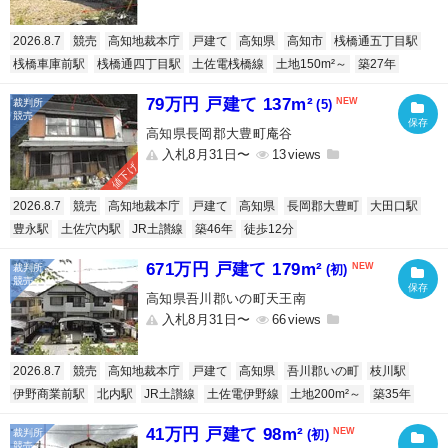
2026.8.7
競売
高知地裁本庁
戸建て
高知県
高知市
桟橋通五丁目駅
桟橋車庫前駅
桟橋通四丁目駅
土佐電桟橋線
土地150m²～
築27年
79万円 戸建て 137m²
(5)
高知県長岡郡大豊町庵谷
入札8月31日〜
13
値下げ
2026.8.7
競売
高知地裁本庁
戸建て
高知県
長岡郡大豊町
大田口駅
豊永駅
土佐穴内駅
JR土讃線
築46年
徒歩12分
671万円 戸建て 179m²
(初)
高知県吾川郡いの町天王南
入札8月31日〜
66
2026.8.7
競売
高知地裁本庁
戸建て
高知県
吾川郡いの町
枝川駅
伊野商業前駅
北内駅
JR土讃線
土佐電伊野線
土地200m²～
築35年
41万円 戸建て 98m²
(初)