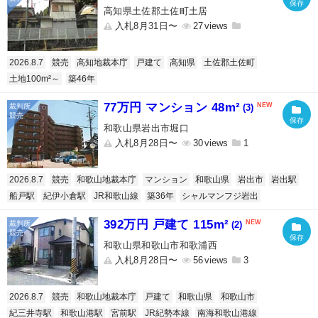
高知県土佐郡土佐町土居
入札8月31日〜
27
2026.8.7
競売
高知地裁本庁
戸建て
高知県
土佐郡土佐町
土地100m²～
築46年
77万円 マンション 48m²
(3)
和歌山県岩出市堀口
入札8月28日〜
30
1
2026.8.7
競売
和歌山地裁本庁
マンション
和歌山県
岩出市
岩出駅
船戸駅
紀伊小倉駅
JR和歌山線
築36年
シャルマンフジ岩出
392万円 戸建て 115m²
(2)
和歌山県和歌山市和歌浦西
入札8月28日〜
56
3
2026.8.7
競売
和歌山地裁本庁
戸建て
和歌山県
和歌山市
紀三井寺駅
和歌山港駅
宮前駅
JR紀勢本線
南海和歌山港線