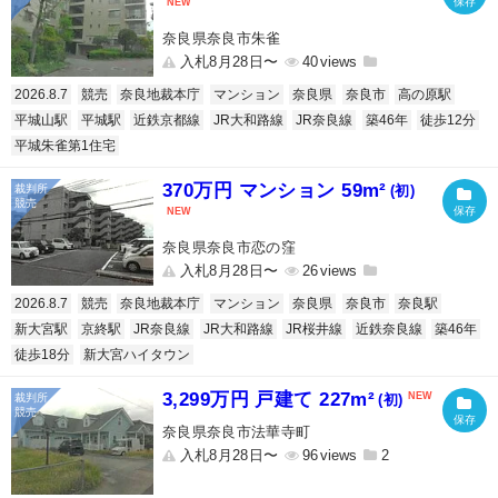
奈良県奈良市朱雀
入札8月28日〜
40
2026.8.7
競売
奈良地裁本庁
マンション
奈良県
奈良市
高の原駅
平城山駅
平城駅
近鉄京都線
JR大和路線
JR奈良線
築46年
徒歩12分
平城朱雀第1住宅
370万円 マンション 59m²
(初)
奈良県奈良市恋の窪
入札8月28日〜
26
2026.8.7
競売
奈良地裁本庁
マンション
奈良県
奈良市
奈良駅
新大宮駅
京終駅
JR奈良線
JR大和路線
JR桜井線
近鉄奈良線
築46年
徒歩18分
新大宮ハイタウン
3,299万円 戸建て 227m²
(初)
奈良県奈良市法華寺町
入札8月28日〜
96
2