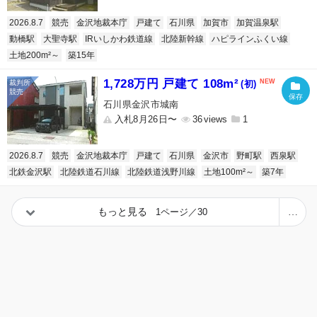
2026.8.7
競売
金沢地裁本庁
戸建て
石川県
加賀市
加賀温泉駅
動橋駅
大聖寺駅
IRいしかわ鉄道線
北陸新幹線
ハピラインふくい線
土地200m²～
築15年
1,728万円 戸建て 108m²
(初)
石川県金沢市城南
入札8月26日〜
36
1
2026.8.7
競売
金沢地裁本庁
戸建て
石川県
金沢市
野町駅
西泉駅
北鉄金沢駅
北陸鉄道石川線
北陸鉄道浅野川線
土地100m²～
築7年
もっと見る
1ページ／30