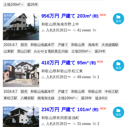
土地100m²～
築26年
956万円 戸建て 203m²
(初)
和歌山県海南市野上中
入札8月28日〜
41
2026.8.7
競売
和歌山地裁本庁
戸建て
和歌山県
海南市
大池遊園駅
山東駅
西山口駅
わかやま電鉄貴志川線
土地200m²～
築24年
410万円 戸建て 95m²
(初)
和歌山県和歌山市松江東
入札8月28日〜
49
1
2026.8.7
競売
和歌山地裁本庁
戸建て
和歌山県
和歌山市
中松江駅
東松江駅
八幡前駅
南海加太線
土地100m²～
築28年
徒歩6分
236万円 戸建て 101m²
(初)
和歌山県有田郡湯浅町
入札8月28日〜
31
2