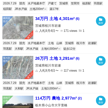
2026.7.29
競売
水戸地裁本庁
戸建て
茨城県
笠間市
福原駅
羽黒駅
稲田駅
JR水戸線
土地200m²～
築17年
34万円 土地 4,301m²
(6)
茨城県桜川市岩瀬
入札9月4日〜
171
1
値下げ
2026.7.29
競売
水戸地裁本庁
土地
山林
茨城県
桜川市
岩瀬駅
羽黒駅
大和駅
JR水戸線
土地4,000m²～
徒歩12分
26万円 土地 3,291m²
(6)
茨城県桜川市岩瀬
入札9月4日〜
117
1
値下げ
2026.7.29
競売
水戸地裁本庁
土地
山林
茨城県
桜川市
岩瀬駅
羽黒駅
大和駅
JR水戸線
土地3,000m²～
114万円 農地 2,977m²
(2)
栃木県小山市大字萱橋