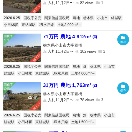
入札11月2日〜
82
1
値下げ
2026.6.25
国税庁公売
関東信越国税局
農地
栃木県
小山市
結城駅
小田林駅
東結城駅
JR水戸線
土地2,000m²～
71万円 農地 4,912m²
(3)
栃木県小山市大字萱橋
入札11月2日〜
102
3
値下げ
2026.6.25
国税庁公売
関東信越国税局
農地
畑
栃木県
小山市
結城駅
小田林駅
東結城駅
JR水戸線
土地4,000m²～
31万円 農地 1,763m²
(2)
栃木県小山市大字萱橋
入札11月2日〜
78
3
値下げ
2026.6.25
国税庁公売
関東信越国税局
農地
畑
栃木県
小山市
結城駅
小田林駅
東結城駅
JR水戸線
土地1,500m²～