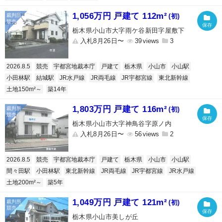
1,056万円 戸建て 112m²
(初)
栃木県小山市大字雨ケ谷新田字屋敷下
入札8月26日〜
39
3
2026.8.5
競売
宇都宮地裁本庁
戸建て
栃木県
小山市
小山駅
小田林駅
結城駅
JR水戸線
JR両毛線
JR宇都宮線
東北新幹線
土地150m²～
築14年
1,803万円 戸建て 116m²
(初)
栃木県小山市大字神鳥谷字原ノ内
入札8月26日〜
56
2
2026.8.5
競売
宇都宮地裁本庁
戸建て
栃木県
小山市
小山駅
間々田駅
小田林駅
東北新幹線
JR両毛線
JR宇都宮線
JR水戸線
土地200m²～
築5年
1,049万円 戸建て 121m²
(初)
栃木県小山市美しが丘