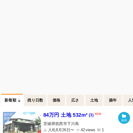
新着順
残り日数
価格
広さ
土地
築年
人
84万円 土地 532m²
(3)
茨城県筑西市下川島
入札8月26日〜
42
1