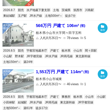
値下げ
2026.8.7
競売
水戸地裁下妻支部
土地
茨城県
筑西市
川島駅
東結城駅
玉戸駅
JR水戸線
土地500m²～
徒歩7分
566万円 戸建て 106m²
(初)
栃木県小山市大字間々田字五料
入札8月26日〜
78
5
2026.8.5
競売
宇都宮地裁本庁
戸建て
栃木県
小山市
間々田駅
小山駅
野木駅
JR宇都宮線
JR水戸線
JR両毛線
東北新幹線
土地150m²～
築24年
1,553万円 戸建て 114m²
(初)
栃木県小山市城東
入札8月26日〜
46
1
2026.8.5
競売
宇都宮地裁本庁
戸建て
事務所
栃木県
小山市
小山駅
小田林駅
結城駅
JR水戸線
JR両毛線
東北新幹線
JR宇都宮線
土地500m²～
築61年
徒歩17分