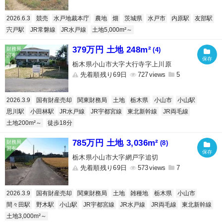
2026.6.3
競売
水戸地裁本庁
農地
畑
茨城県
水戸市
内原駅
友部駅
宍戸駅
JR常磐線
JR水戸線
土地5,000m²～
379万円 土地 248m²
(4)
栃木県小山市大字大行寺字上川原
先着順残り69日
727
5
2026.3.9
国有財産売却
関東財務局
土地
栃木県
小山市
小山駅
思川駅
小田林駅
JR水戸線
JR宇都宮線
東北新幹線
JR両毛線
土地200m²～
徒歩18分
785万円 土地 3,036m²
(8)
栃木県小山市大字網戸字追切
先着順残り69日
573
7
2026.3.9
国有財産売却
関東財務局
土地
雑種地
栃木県
小山市
間々田駅
野木駅
小山駅
JR宇都宮線
JR水戸線
JR両毛線
東北新幹線
土地3,000m²～