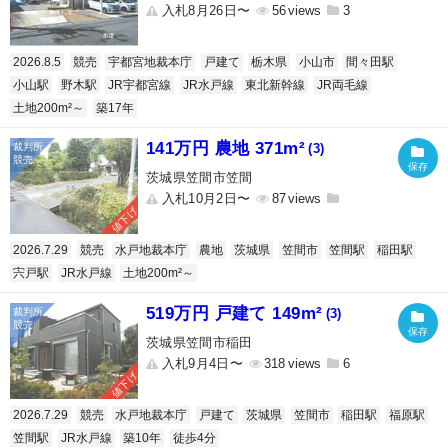
入札8月26日〜
56
3
2026.8.5
競売
宇都宮地裁本庁
戸建て
栃木県
小山市
間々田駅
小山駅
野木駅
JR宇都宮線
JR水戸線
東北新幹線
JR両毛線
土地200m²～
築17年
141万円 農地 371m²
(3)
茨城県笠間市笠間
入札10月2日〜
87
値下げ
2026.7.29
競売
水戸地裁本庁
農地
茨城県
笠間市
笠間駅
稲田駅
宍戸駅
JR水戸線
土地200m²～
519万円 戸建て 149m²
(3)
茨城県笠間市稲田
入札9月4日〜
318
6
値下げ
2026.7.29
競売
水戸地裁本庁
戸建て
茨城県
笠間市
稲田駅
福原駅
笠間駅
JR水戸線
築10年
徒歩4分