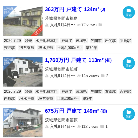
363万円 戸建て 124m²
(3)
茨城県笠間市福島
入札9月4日〜
72
値下げ
2026.7.29
競売
水戸地裁本庁
戸建て
茨城県
笠間市
岩間駅
羽鳥駅
宍戸駅
JR常磐線
JR水戸線
土地1,000m²～
築79年
1,760万円 戸建て 113m²
(初)
茨城県笠間市旭町
入札9月4日〜
145
2
2026.7.29
競売
水戸地裁本庁
戸建て
茨城県
笠間市
友部駅
宍戸駅
内原駅
JR水戸線
JR常磐線
土地200m²～
築3年
675万円 戸建て 149m²
(初)
茨城県笠間市福原
入札9月4日〜
112
1