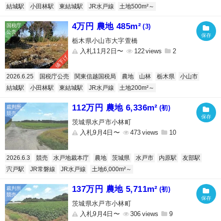
結城駅
小田林駅
東結城駅
JR水戸線
土地500m²～
4万円 農地 485m²
(3)
栃木県小山市大字萱橋
入札11月2日〜
122
2
値下げ
2026.6.25
国税庁公売
関東信越国税局
農地
山林
栃木県
小山市
結城駅
小田林駅
東結城駅
JR水戸線
土地200m²～
112万円 農地 6,336m²
(初)
茨城県水戸市小林町
入札9月4日〜
473
10
2026.6.3
競売
水戸地裁本庁
農地
茨城県
水戸市
内原駅
友部駅
宍戸駅
JR常磐線
JR水戸線
土地6,000m²～
137万円 農地 5,711m²
(初)
茨城県水戸市小林町
入札9月4日〜
306
9