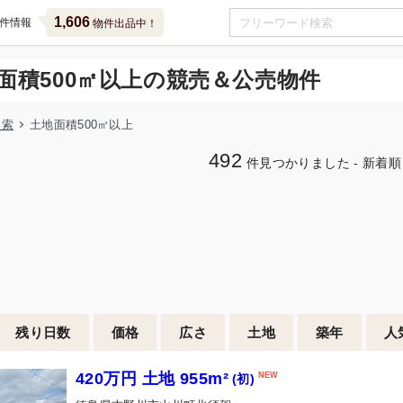
1,606
件情報
物件出品中！
面積500㎡以上の競売＆公売物件
検索
土地面積500㎡以上
492
件見つかりました - 新着順
残り日数
価格
広さ
土地
築年
人
420万円 土地 955m²
(初)