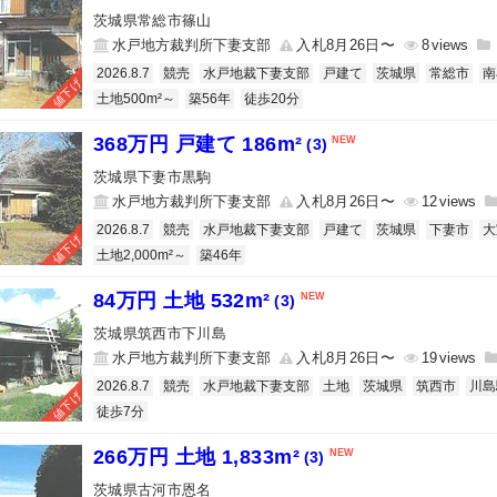
茨城県常総市篠山
水戸地方裁判所下妻支部
入札8月26日〜
8
2026.8.7
競売
水戸地裁下妻支部
戸建て
茨城県
常総市
南
値下げ
土地500m²～
築56年
徒歩20分
368万円 戸建て 186m²
(3)
茨城県下妻市黒駒
水戸地方裁判所下妻支部
入札8月26日〜
12
2026.8.7
競売
水戸地裁下妻支部
戸建て
茨城県
下妻市
大
値下げ
土地2,000m²～
築46年
84万円 土地 532m²
(3)
茨城県筑西市下川島
水戸地方裁判所下妻支部
入札8月26日〜
19
2026.8.7
競売
水戸地裁下妻支部
土地
茨城県
筑西市
川島
値下げ
徒歩7分
266万円 土地 1,833m²
(3)
茨城県古河市恩名