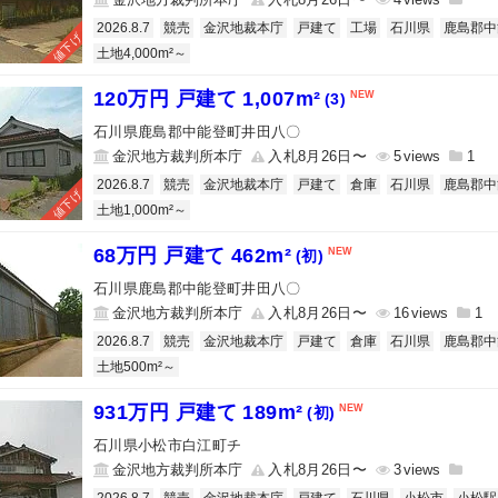
2026.8.7
競売
金沢地裁本庁
戸建て
工場
石川県
鹿島郡中
値下げ
土地4,000m²～
120万円 戸建て 1,007m²
(3)
石川県鹿島郡中能登町井田八〇
金沢地方裁判所本庁
入札8月26日〜
5
1
2026.8.7
競売
金沢地裁本庁
戸建て
倉庫
石川県
鹿島郡中
値下げ
土地1,000m²～
68万円 戸建て 462m²
(初)
石川県鹿島郡中能登町井田八〇
金沢地方裁判所本庁
入札8月26日〜
16
1
2026.8.7
競売
金沢地裁本庁
戸建て
倉庫
石川県
鹿島郡中
土地500m²～
931万円 戸建て 189m²
(初)
石川県小松市白江町チ
金沢地方裁判所本庁
入札8月26日〜
3