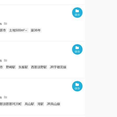
原市
土地500m²～
築36年
市
野崎駅
矢板駅
西那須野駅
JR宇都宮線
那須郡那珂川町
烏山駅
滝駅
JR烏山線