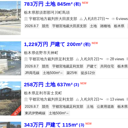
783万円 土地 845m²
(初)
栃木県那須郡那珂川町馬頭
宇都宮地方裁判所大田原支部
入札8月27日〜
6
2026.8.7
競売
宇都宮地裁大田原支部
土地
雑種地
栃木県
1,229万円 戸建て 200m²
(初)
栃木県佐野市天神町
宇都宮地方裁判所足利支部
入札9月2日〜
28
2026.8.7
競売
宇都宮地裁足利支部
戸建て
共同住宅
栃木県
JR両毛線
土地500m²～
築25年
徒歩12分
258万円 土地 637m²
(3)
栃木県足利市富士見町
宇都宮地方裁判所足利支部
入札9月2日〜
13
2026.8.7
競売
宇都宮地裁足利支部
土地
公衆用道路
栃木県
値下げ
東武伊勢崎線
土地500m²～
343万円 戸建て 115m²
(3)