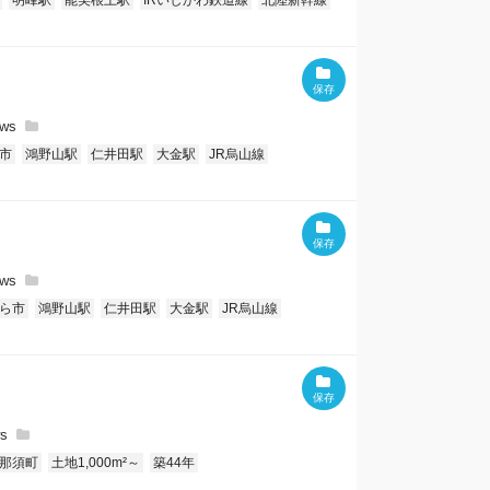
明峰駅
能美根上駅
IRいしかわ鉄道線
北陸新幹線
市
鴻野山駅
仁井田駅
大金駅
JR烏山線
ら市
鴻野山駅
仁井田駅
大金駅
JR烏山線
那須町
土地1,000m²～
築44年