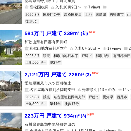
徳島県吉野川市山川町北須賀
高松国税局
入札10月9日〜
7
2026.8.7
国税庁公売
高松国税局
土地
徳島県
吉野川市
山
徒歩8分
581万円 戸建て 239m²
(初)
和歌山県有田郡有田川町
和歌山地方裁判所本庁
入札8月28日〜
17
2
2026.8.7
競売
和歌山地裁本庁
戸建て
和歌山県
有田郡有田
土地500m²～
築27年
2,121万円 戸建て 226m²
(2)
愛知県西尾市八ツ面町後土
名古屋地方裁判所岡崎支部
先着順8月13日のみ
14
2026.8.7
競売
名古屋地裁岡崎支部
戸建て
愛知県
西尾市
土地500m²～
築44年
徒歩17分
223万円 戸建て 934m²
(3)
石川県鹿島郡中能登町井田の
金沢地方裁判所本庁
入札8月26日〜
4