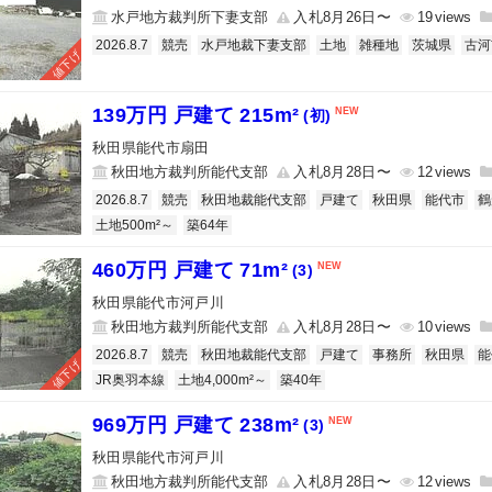
水戸地方裁判所下妻支部
入札8月26日〜
19
2026.8.7
競売
水戸地裁下妻支部
土地
雑種地
茨城県
古河
値下げ
139万円 戸建て 215m²
(初)
秋田県能代市扇田
秋田地方裁判所能代支部
入札8月28日〜
12
2026.8.7
競売
秋田地裁能代支部
戸建て
秋田県
能代市
鶴
土地500m²～
築64年
460万円 戸建て 71m²
(3)
秋田県能代市河戸川
秋田地方裁判所能代支部
入札8月28日〜
10
2026.8.7
競売
秋田地裁能代支部
戸建て
事務所
秋田県
能
値下げ
JR奥羽本線
土地4,000m²～
築40年
969万円 戸建て 238m²
(3)
秋田県能代市河戸川
秋田地方裁判所能代支部
入札8月28日〜
12