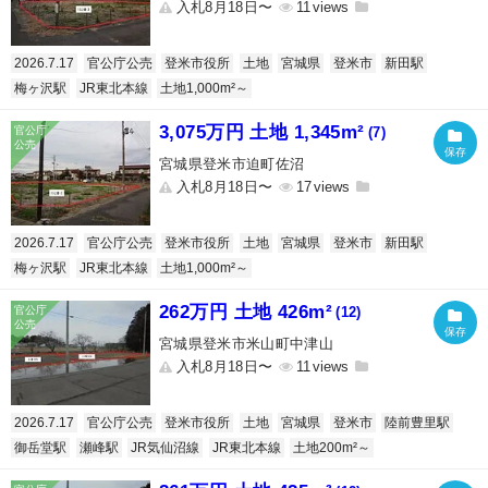
入札8月18日〜
11
2026.7.17
官公庁公売
登米市役所
土地
宮城県
登米市
新田駅
梅ヶ沢駅
JR東北本線
土地1,000m²～
3,075万円 土地 1,345m²
(7)
宮城県登米市迫町佐沼
入札8月18日〜
17
2026.7.17
官公庁公売
登米市役所
土地
宮城県
登米市
新田駅
梅ヶ沢駅
JR東北本線
土地1,000m²～
262万円 土地 426m²
(12)
宮城県登米市米山町中津山
入札8月18日〜
11
2026.7.17
官公庁公売
登米市役所
土地
宮城県
登米市
陸前豊里駅
御岳堂駅
瀬峰駅
JR気仙沼線
JR東北本線
土地200m²～