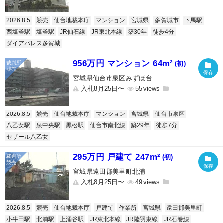
2026.8.5
競売
仙台地裁本庁
マンション
宮城県
多賀城市
下馬駅
西塩釜駅
塩釜駅
JR仙石線
JR東北本線
築30年
徒歩4分
ダイアパレス多賀城
956万円 マンション 64m²
(初)
宮城県仙台市泉区みずほ台
入札8月25日〜
55
2026.8.5
競売
仙台地裁本庁
マンション
宮城県
仙台市泉区
八乙女駅
泉中央駅
黒松駅
仙台市南北線
築29年
徒歩7分
セザール八乙女
295万円 戸建て 247m²
(初)
宮城県遠田郡美里町北浦
入札8月25日〜
49
2026.8.5
競売
仙台地裁本庁
戸建て
作業所
宮城県
遠田郡美里町
小牛田駅
北浦駅
上涌谷駅
JR東北本線
JR陸羽東線
JR石巻線