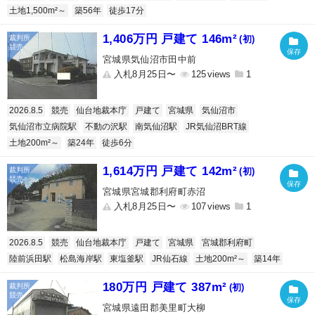
土地1,500m²～
築56年
徒歩17分
1,406万円 戸建て 146m²
(初)
宮城県気仙沼市田中前
入札8月25日〜
125
1
2026.8.5
競売
仙台地裁本庁
戸建て
宮城県
気仙沼市
気仙沼市立病院駅
不動の沢駅
南気仙沼駅
JR気仙沼BRT線
土地200m²～
築24年
徒歩6分
1,614万円 戸建て 142m²
(初)
宮城県宮城郡利府町赤沼
入札8月25日〜
107
1
2026.8.5
競売
仙台地裁本庁
戸建て
宮城県
宮城郡利府町
陸前浜田駅
松島海岸駅
東塩釜駅
JR仙石線
土地200m²～
築14年
180万円 戸建て 387m²
(初)
宮城県遠田郡美里町大柳