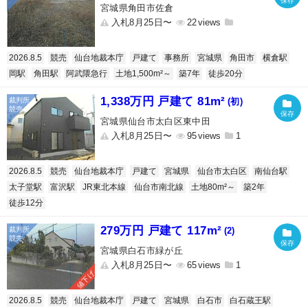
宮城県角田市佐倉
入札8月25日〜
22
2026.8.5
競売
仙台地裁本庁
戸建て
事務所
宮城県
角田市
横倉駅
岡駅
角田駅
阿武隈急行
土地1,500m²～
築7年
徒歩20分
1,338万円 戸建て 81m²
(初)
宮城県仙台市太白区東中田
入札8月25日〜
95
1
2026.8.5
競売
仙台地裁本庁
戸建て
宮城県
仙台市太白区
南仙台駅
太子堂駅
富沢駅
JR東北本線
仙台市南北線
土地80m²～
築2年
徒歩12分
279万円 戸建て 117m²
(2)
宮城県白石市緑が丘
入札8月25日〜
65
1
値下げ
2026.8.5
競売
仙台地裁本庁
戸建て
宮城県
白石市
白石蔵王駅