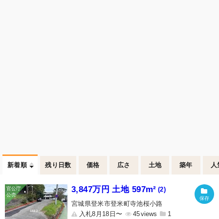
新着順
残り日数
価格
広さ
土地
築年
人
3,847万円 土地 597m²
(2)
宮城県登米市登米町寺池桜小路
入札8月18日〜
45
1