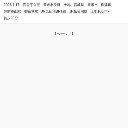
2026.7.17
官公庁公売
登米市役所
土地
宮城県
登米市
柳津駅
陸前横山駅
御岳堂駅
JR気仙沼BRT線
JR気仙沼線
土地100m²～
徒歩20分
1ページ／1