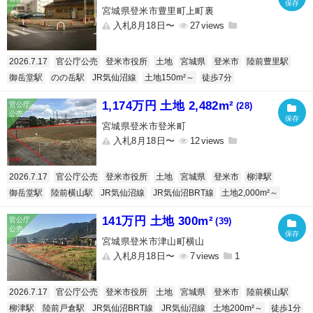
宮城県登米市豊里町上町裏
入札8月18日〜
27
2026.7.17
官公庁公売
登米市役所
土地
宮城県
登米市
陸前豊里駅
御岳堂駅
のの岳駅
JR気仙沼線
土地150m²～
徒歩7分
1,174万円 土地 2,482m²
(28)
宮城県登米市登米町
入札8月18日〜
12
2026.7.17
官公庁公売
登米市役所
土地
宮城県
登米市
柳津駅
御岳堂駅
陸前横山駅
JR気仙沼線
JR気仙沼BRT線
土地2,000m²～
141万円 土地 300m²
(39)
宮城県登米市津山町横山
入札8月18日〜
7
1
2026.7.17
官公庁公売
登米市役所
土地
宮城県
登米市
陸前横山駅
柳津駅
陸前戸倉駅
JR気仙沼BRT線
JR気仙沼線
土地200m²～
徒歩1分