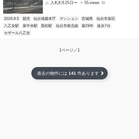
入札8月25日〜
55
2026.8.5
競売
仙台地裁本庁
マンション
宮城県
仙台市泉区
八乙女駅
泉中央駅
黒松駅
仙台市南北線
築29年
徒歩7分
セザール八乙女
1ページ／1
過去の物件には
141
件あります