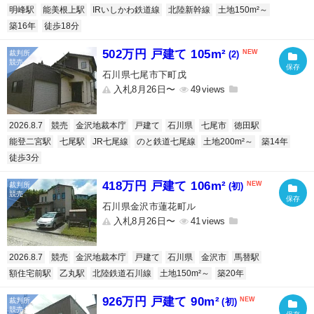
明峰駅
能美根上駅
IRいしかわ鉄道線
北陸新幹線
土地150m²～
築16年
徒歩18分
502万円 戸建て 105m²
(2)
石川県七尾市下町戊
入札8月26日〜
49
2026.8.7
競売
金沢地裁本庁
戸建て
石川県
七尾市
徳田駅
能登二宮駅
七尾駅
JR七尾線
のと鉄道七尾線
土地200m²～
築14年
徒歩3分
418万円 戸建て 106m²
(初)
石川県金沢市蓮花町ル
入札8月26日〜
41
2026.8.7
競売
金沢地裁本庁
戸建て
石川県
金沢市
馬替駅
額住宅前駅
乙丸駅
北陸鉄道石川線
土地150m²～
築20年
926万円 戸建て 90m²
(初)