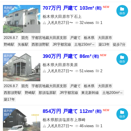
707万円 戸建て 103m²
(初)
栃木県大田原市下石上
入札8月27日〜
32
1
2026.8.7
競売
宇都宮地裁大田原支部
戸建て
栃木県
大田原市
野崎駅
矢板駅
西那須野駅
JR宇都宮線
土地150m²～
築13年
徒歩7分
390万円 戸建て 86m²
(初)
栃木県大田原市美原
入札8月27日〜
51
2
2026.8.7
競売
宇都宮地裁大田原支部
戸建て
栃木県
大田原市
西那須野駅
野崎駅
那須塩原駅
JR宇都宮線
東北新幹線
土地200m²～
築17年
854万円 戸建て 112m²
(初)
栃木県那須塩原市上厚崎
入札8月27日〜
46
1