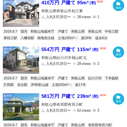
410万円 戸建て 95m²
(初)
和歌山県和歌山市松江東
入札8月28日〜
38
1
2026.8.7
競売
和歌山地裁本庁
戸建て
和歌山県
和歌山市
中松江駅
東松江駅
八幡前駅
南海加太線
土地100m²～
築28年
徒歩6分
554万円 戸建て 115m²
(初)
和歌山県紀の川市桃山町元
入札8月28日〜
28
3
2026.8.7
競売
和歌山地裁本庁
戸建て
和歌山県
紀の川市
下井阪駅
打田駅
岩出駅
JR和歌山線
土地200m²～
築17年
581万円 戸建て 239m²
(初)
和歌山県有田郡有田川町
入札8月28日〜
62
3
2026.8.7
競売
和歌山地裁本庁
戸建て
和歌山県
有田郡有田川町