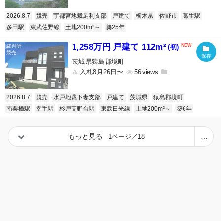
2026.8.7
競売
宇都宮地裁足利支部
戸建て
栃木県
佐野市
葛生駅
多田駅
東武佐野線
土地200m²～
築25年
1,258万円 戸建て 112m²
(初)
茨城県猿島郡境町
入札8月26日〜
56
2026.8.7
競売
水戸地裁下妻支部
戸建て
茨城県
猿島郡境町
南栗橋駅
幸手駅
杉戸高野台駅
東武日光線
土地200m²～
築6年
もっと見る
1ページ／18