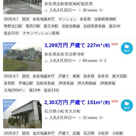
奈良県生駒郡斑鳩町龍田西
入札8月28日〜
36
2026.8.7
競売
奈良地裁本庁
マンション
奈良県
生駒郡斑鳩町
勢野北口駅
竜田川駅
新王寺駅
近鉄生駒線
近鉄田原本線
築31年
徒歩15分
チサンマンション斑鳩
3,299万円 戸建て 227m²
(初)
奈良県奈良市法華寺町
入札8月28日〜
84
2
2026.8.7
競売
奈良地裁本庁
戸建て
車庫
奈良県
奈良市
新大宮駅
奈良駅
平城山駅
近鉄奈良線
JR奈良線
JR大和路線
JR桜井線
土地200m²～
築13年
徒歩13分
2,303万円 戸建て 151m²
(初)
石川県小松市大川町
入札8月26日〜
31
2026.8.7
競売
金沢地裁本庁
戸建て
店舗
石川県
小松市
小松駅