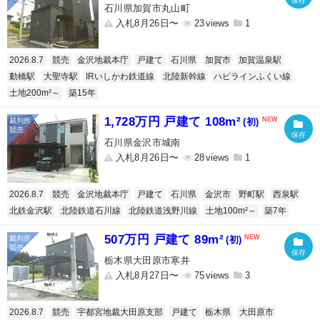
石川県加賀市丸山町
入札8月26日〜
23
1
2026.8.7
競売
金沢地裁本庁
戸建て
石川県
加賀市
加賀温泉駅
動橋駅
大聖寺駅
IRいしかわ鉄道線
北陸新幹線
ハピラインふくい線
土地200m²～
築15年
1,728万円 戸建て 108m²
(初)
石川県金沢市城南
入札8月26日〜
28
1
2026.8.7
競売
金沢地裁本庁
戸建て
石川県
金沢市
野町駅
西泉駅
北鉄金沢駅
北陸鉄道石川線
北陸鉄道浅野川線
土地100m²～
築7年
507万円 戸建て 89m²
(初)
栃木県大田原市寒井
入札8月27日〜
75
3
2026.8.7
競売
宇都宮地裁大田原支部
戸建て
栃木県
大田原市