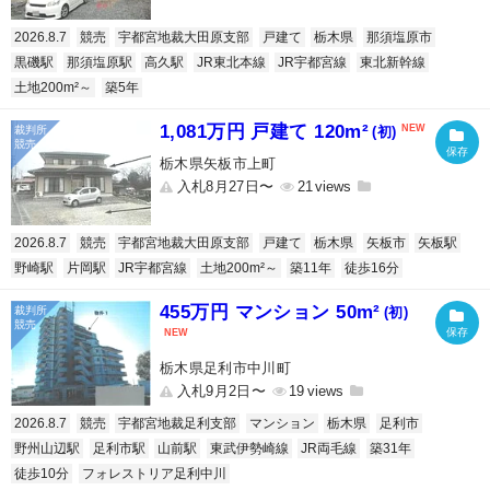
2026.8.7
競売
宇都宮地裁大田原支部
戸建て
栃木県
那須塩原市
黒磯駅
那須塩原駅
高久駅
JR東北本線
JR宇都宮線
東北新幹線
土地200m²～
築5年
1,081万円 戸建て 120m²
(初)
栃木県矢板市上町
入札8月27日〜
21
2026.8.7
競売
宇都宮地裁大田原支部
戸建て
栃木県
矢板市
矢板駅
野崎駅
片岡駅
JR宇都宮線
土地200m²～
築11年
徒歩16分
455万円 マンション 50m²
(初)
栃木県足利市中川町
入札9月2日〜
19
2026.8.7
競売
宇都宮地裁足利支部
マンション
栃木県
足利市
野州山辺駅
足利市駅
山前駅
東武伊勢崎線
JR両毛線
築31年
徒歩10分
フォレストリア足利中川