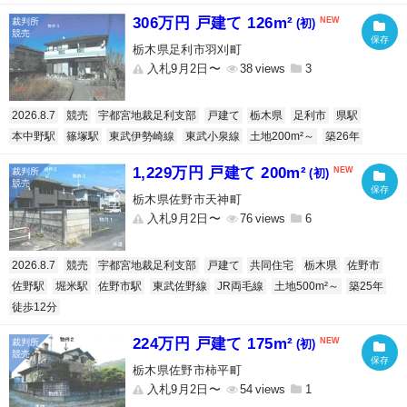
306万円 戸建て 126m²
(初)
栃木県足利市羽刈町
入札9月2日〜
38
3
2026.8.7
競売
宇都宮地裁足利支部
戸建て
栃木県
足利市
県駅
本中野駅
篠塚駅
東武伊勢崎線
東武小泉線
土地200m²～
築26年
1,229万円 戸建て 200m²
(初)
栃木県佐野市天神町
入札9月2日〜
76
6
2026.8.7
競売
宇都宮地裁足利支部
戸建て
共同住宅
栃木県
佐野市
佐野駅
堀米駅
佐野市駅
東武佐野線
JR両毛線
土地500m²～
築25年
徒歩12分
224万円 戸建て 175m²
(初)
栃木県佐野市柿平町
入札9月2日〜
54
1