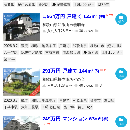
藤並駅
紀伊宮原駅
湯浅駅
JR紀勢本線
土地500m²～
築27年
1,564万円 戸建て 122m²
(初)
和歌山県和歌山市善明寺
入札8月28日〜
30
2026.8.7
競売
和歌山地裁本庁
戸建て
和歌山県
和歌山市
紀ノ川駅
六十谷駅
紀伊中ノ島駅
南海本線
南海加太線
JR阪和線
土地150m²～
築13年
291万円 戸建て 144m²
(5)
和歌山県橋本市あやの台
入札8月28日〜
40
3
値下げ
2026.8.7
競売
和歌山地裁本庁
戸建て
和歌山県
橋本市
隅田駅
下兵庫駅
大和二見駅
JR和歌山線
築17年
徒歩14分
249万円 マンション 63m²
(初)