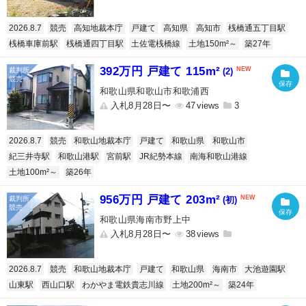
2026.8.7
競売
高知地裁本庁
戸建て
高知県
高知市
桟橋通五丁目駅
桟橋車庫前駅
桟橋通四丁目駅
土佐電桟橋線
土地150m²～
築27年
392万円 戸建て 115m²
(2)
和歌山県和歌山市和歌浦西
入札8月28日〜
47
3
2026.8.7
競売
和歌山地裁本庁
戸建て
和歌山県
和歌山市
紀三井寺駅
和歌山港駅
宮前駅
JR紀勢本線
南海和歌山港線
土地100m²～
築26年
956万円 戸建て 203m²
(初)
和歌山県海南市野上中
入札8月28日〜
38
2026.8.7
競売
和歌山地裁本庁
戸建て
和歌山県
海南市
大池遊園駅
山東駅
西山口駅
わかやま電鉄貴志川線
土地200m²～
築24年