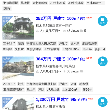
那須塩原駅
黒磯駅
東北新幹線
JR宇都宮線
JR東北本線
土地150m²～
築8年
252万円 戸建て 100m²
(初)
栃木県那須塩原市一区町
入札8月27日〜
43
5
2026.8.7
競売
宇都宮地裁大田原支部
戸建て
栃木県
那須塩原市
野崎駅
矢板駅
西那須野駅
JR宇都宮線
土地200m²～
築26年
徒歩5分
384万円 戸建て 100m²
(初)
栃木県那須郡那珂川町馬頭
入札8月27日〜
36
2026.8.7
競売
宇都宮地裁大田原支部
戸建て
店舗
栃木県
那須郡那珂川町
烏山駅
滝駅
JR烏山線
土地200m²～
築26年
1,200万円 戸建て 90m²
(初)
栃木県大田原市浅香