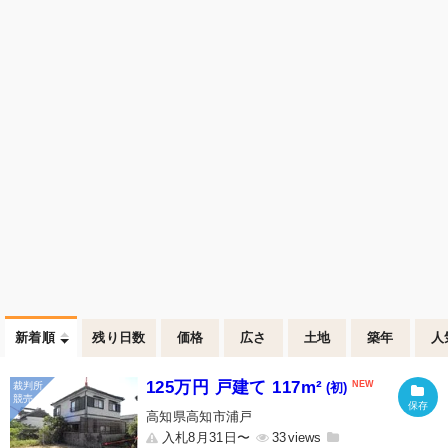
新着順
残り日数
価格
広さ
土地
築年
人
125万円 戸建て 117m²
(初)
高知県高知市浦戸
入札8月31日〜
33