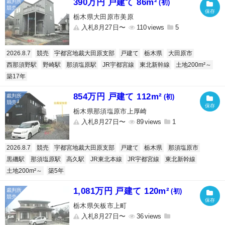
390万円 戸建て 86m²
(初)
栃木県大田原市美原
入札8月27日〜
110
5
2026.8.7
競売
宇都宮地裁大田原支部
戸建て
栃木県
大田原市
西那須野駅
野崎駅
那須塩原駅
JR宇都宮線
東北新幹線
土地200m²～
築17年
854万円 戸建て 112m²
(初)
栃木県那須塩原市上厚崎
入札8月27日〜
89
1
2026.8.7
競売
宇都宮地裁大田原支部
戸建て
栃木県
那須塩原市
黒磯駅
那須塩原駅
高久駅
JR東北本線
JR宇都宮線
東北新幹線
土地200m²～
築5年
1,081万円 戸建て 120m²
(初)
栃木県矢板市上町
入札8月27日〜
36