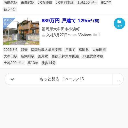
向能代駅
東能代駅
JR五能線
JR奥羽本線
土地150m²～
築17年
徒歩5分
889万円 戸建て 129m²
(初)
福岡県大牟田市小浜町
入札8月27日〜
65
1
2026.8.6
競売
福岡地裁大牟田支部
戸建て
福岡県
大牟田市
大牟田駅
新栄町駅
荒尾駅
西鉄天神大牟田線
JR鹿児島本線
土地200m²～
築13年
徒歩14分
もっと見る
1ページ／15