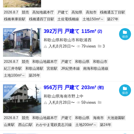
2026.8.7
競売
高知地裁本庁
戸建て
高知県
高知市
桟橋通五丁目駅
桟橋車庫前駅
桟橋通四丁目駅
土佐電桟橋線
土地150m²～
築27年
392万円 戸建て 115m²
(2)
和歌山県和歌山市和歌浦西
入札8月28日〜
79
3
2026.8.7
競売
和歌山地裁本庁
戸建て
和歌山県
和歌山市
紀三井寺駅
和歌山港駅
宮前駅
JR紀勢本線
南海和歌山港線
土地100m²～
築26年
956万円 戸建て 203m²
(初)
和歌山県海南市野上中
入札8月28日〜
59
2026.8.7
競売
和歌山地裁本庁
戸建て
和歌山県
海南市
大池遊園駅
山東駅
西山口駅
わかやま電鉄貴志川線
土地200m²～
築24年