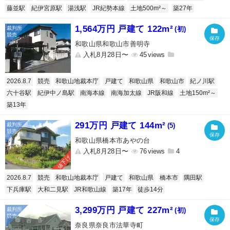
藤並駅
紀伊宮原駅
湯浅駅
JR紀勢本線
土地500m²～
築27年
1,564万円 戸建て 122m²
(初)
和歌山県和歌山市善明寺
入札8月28日〜
45
2026.8.7
競売
和歌山地裁本庁
戸建て
和歌山県
和歌山市
紀ノ川駅
六十谷駅
紀伊中ノ島駅
南海本線
南海加太線
JR阪和線
土地150m²～
築13年
291万円 戸建て 144m²
(5)
和歌山県橋本市あやの台
入札8月28日〜
76
4
値下げ
2026.8.7
競売
和歌山地裁本庁
戸建て
和歌山県
橋本市
隅田駅
下兵庫駅
大和二見駅
JR和歌山線
築17年
徒歩14分
3,299万円 戸建て 227m²
(初)
奈良県奈良市法華寺町