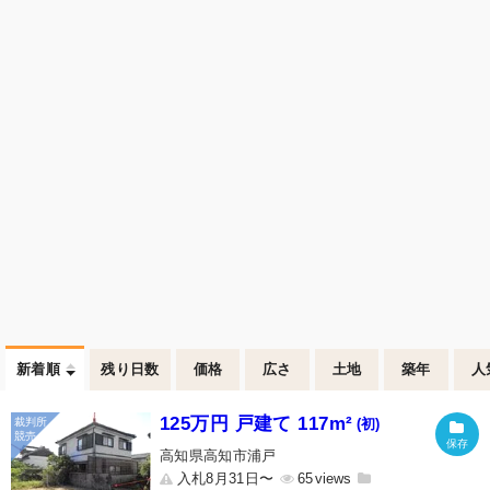
新着順
残り日数
価格
広さ
土地
築年
人
125万円 戸建て 117m²
(初)
高知県高知市浦戸
入札8月31日〜
65