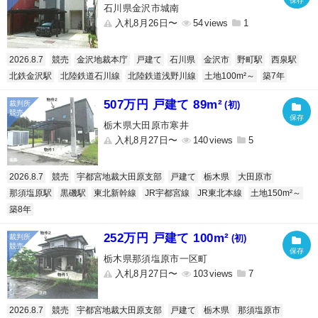
石川県金沢市城南
入札8月26日〜
54
1
2026.8.7
競売
金沢地裁本庁
戸建て
石川県
金沢市
野町駅
西泉駅
北鉄金沢駅
北陸鉄道石川線
北陸鉄道浅野川線
土地100m²～
築7年
507万円 戸建て 89m²
(初)
栃木県大田原市寒井
入札8月27日〜
140
5
2026.8.7
競売
宇都宮地裁大田原支部
戸建て
栃木県
大田原市
那須塩原駅
黒磯駅
東北新幹線
JR宇都宮線
JR東北本線
土地150m²～
築8年
252万円 戸建て 100m²
(初)
栃木県那須塩原市一区町
入札8月27日〜
103
7
2026.8.7
競売
宇都宮地裁大田原支部
戸建て
栃木県
那須塩原市