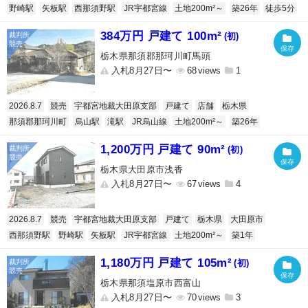
野崎駅
矢板駅
西那須野駅
JR宇都宮線
土地200m²～
築26年
徒歩5分
384万円 戸建て 100m²
(初)
栃木県那須郡那珂川町馬頭
入札8月27日〜
68
1
2026.8.7
競売
宇都宮地裁大田原支部
戸建て
店舗
栃木県
那須郡那珂川町
烏山駅
滝駅
JR烏山線
土地200m²～
築26年
1,200万円 戸建て 90m²
(初)
栃木県大田原市浅香
入札8月27日〜
67
4
2026.8.7
競売
宇都宮地裁大田原支部
戸建て
栃木県
大田原市
西那須野駅
野崎駅
矢板駅
JR宇都宮線
土地200m²～
築1年
1,180万円 戸建て 105m²
(初)
栃木県那須塩原市西富山
入札8月27日〜
70
3