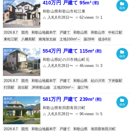
410万円 戸建て 95m²
(初)
和歌山県和歌山市松江東
入札8月28日〜
62
1
2026.8.7
競売
和歌山地裁本庁
戸建て
和歌山県
和歌山市
中松江駅
東松江駅
八幡前駅
南海加太線
土地100m²～
築28年
徒歩6分
554万円 戸建て 115m²
(初)
和歌山県紀の川市桃山町元
入札8月28日〜
46
3
2026.8.7
競売
和歌山地裁本庁
戸建て
和歌山県
紀の川市
下井阪駅
打田駅
岩出駅
JR和歌山線
土地200m²～
築17年
581万円 戸建て 239m²
(初)
和歌山県有田郡有田川町
入札8月28日〜
96
5
2026.8.7
競売
和歌山地裁本庁
戸建て
和歌山県
有田郡有田川町