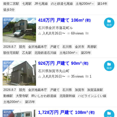
能登二宮駅
七尾駅
JR七尾線
のと鉄道七尾線
土地200m²～
築14年
徒歩3分
418万円 戸建て 106m²
(初)
石川県金沢市蓮花町ル
入札8月26日〜
69
2026.8.7
競売
金沢地裁本庁
戸建て
石川県
金沢市
馬替駅
額住宅前駅
乙丸駅
北陸鉄道石川線
土地150m²～
築20年
926万円 戸建て 90m²
(初)
石川県加賀市丸山町
入札8月26日〜
35
1
2026.8.7
競売
金沢地裁本庁
戸建て
石川県
加賀市
加賀温泉駅
動橋駅
大聖寺駅
IRいしかわ鉄道線
北陸新幹線
ハピラインふくい線
土地200m²～
築15年
1,728万円 戸建て 108m²
(初)