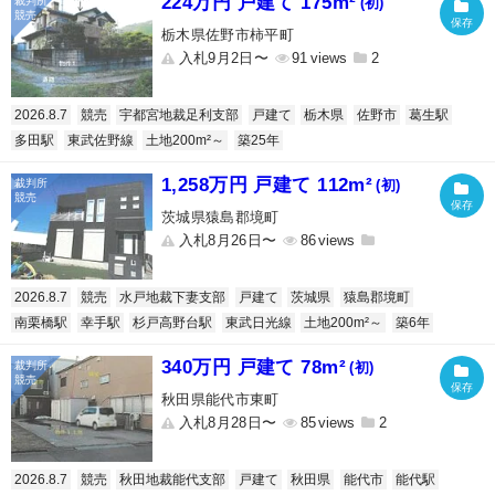
224万円 戸建て 175m²
(初)
栃木県佐野市柿平町
入札9月2日〜
91
2
2026.8.7
競売
宇都宮地裁足利支部
戸建て
栃木県
佐野市
葛生駅
多田駅
東武佐野線
土地200m²～
築25年
1,258万円 戸建て 112m²
(初)
茨城県猿島郡境町
入札8月26日〜
86
2026.8.7
競売
水戸地裁下妻支部
戸建て
茨城県
猿島郡境町
南栗橋駅
幸手駅
杉戸高野台駅
東武日光線
土地200m²～
築6年
340万円 戸建て 78m²
(初)
秋田県能代市東町
入札8月28日〜
85
2
2026.8.7
競売
秋田地裁能代支部
戸建て
秋田県
能代市
能代駅