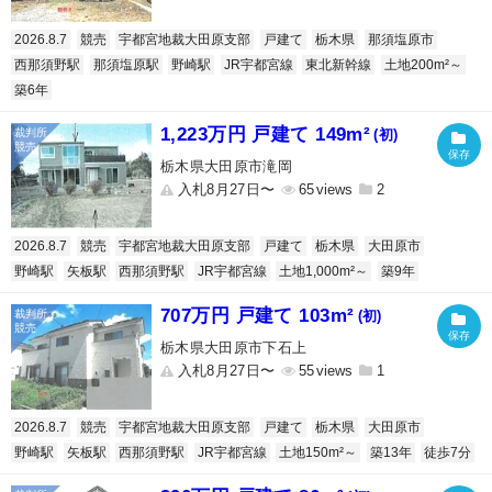
2026.8.7
競売
宇都宮地裁大田原支部
戸建て
栃木県
那須塩原市
西那須野駅
那須塩原駅
野崎駅
JR宇都宮線
東北新幹線
土地200m²～
築6年
1,223万円 戸建て 149m²
(初)
栃木県大田原市滝岡
入札8月27日〜
65
2
2026.8.7
競売
宇都宮地裁大田原支部
戸建て
栃木県
大田原市
野崎駅
矢板駅
西那須野駅
JR宇都宮線
土地1,000m²～
築9年
707万円 戸建て 103m²
(初)
栃木県大田原市下石上
入札8月27日〜
55
1
2026.8.7
競売
宇都宮地裁大田原支部
戸建て
栃木県
大田原市
野崎駅
矢板駅
西那須野駅
JR宇都宮線
土地150m²～
築13年
徒歩7分