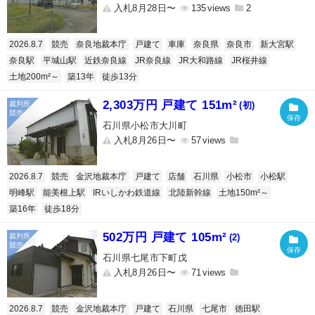
入札8月28日〜
135
2
2026.8.7
競売
奈良地裁本庁
戸建て
車庫
奈良県
奈良市
新大宮駅
奈良駅
平城山駅
近鉄奈良線
JR奈良線
JR大和路線
JR桜井線
土地200m²～
築13年
徒歩13分
2,303万円 戸建て 151m²
(初)
石川県小松市大川町
入札8月26日〜
57
2026.8.7
競売
金沢地裁本庁
戸建て
店舗
石川県
小松市
小松駅
明峰駅
能美根上駅
IRいしかわ鉄道線
北陸新幹線
土地150m²～
築16年
徒歩18分
502万円 戸建て 105m²
(2)
石川県七尾市下町戊
入札8月26日〜
71
2026.8.7
競売
金沢地裁本庁
戸建て
石川県
七尾市
徳田駅