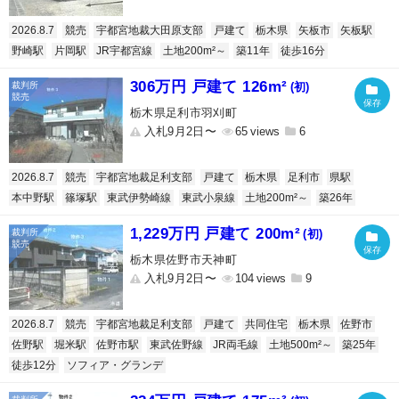
2026.8.7
競売
宇都宮地裁大田原支部
戸建て
栃木県
矢板市
矢板駅
野崎駅
片岡駅
JR宇都宮線
土地200m²～
築11年
徒歩16分
306万円 戸建て 126m²
(初)
栃木県足利市羽刈町
入札9月2日〜
65
6
2026.8.7
競売
宇都宮地裁足利支部
戸建て
栃木県
足利市
県駅
本中野駅
篠塚駅
東武伊勢崎線
東武小泉線
土地200m²～
築26年
1,229万円 戸建て 200m²
(初)
栃木県佐野市天神町
入札9月2日〜
104
9
2026.8.7
競売
宇都宮地裁足利支部
戸建て
共同住宅
栃木県
佐野市
佐野駅
堀米駅
佐野市駅
東武佐野線
JR両毛線
土地500m²～
築25年
徒歩12分
ソフィア・グランデ