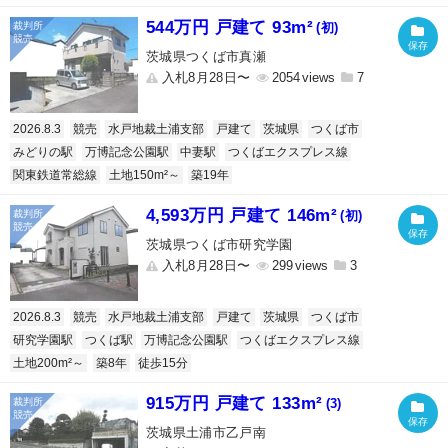
544万円 戸建て 93m²
(初)
茨城県つくば市真瀬
入札8月28日〜
2054
7
2026.8.3
競売
水戸地裁土浦支部
戸建て
茨城県
つくば市
みどりの駅
万博記念公園駅
中妻駅
つくばエクスプレス線
関東鉄道常総線
土地150m²～
築19年
4,593万円 戸建て 146m²
(初)
茨城県つくば市研究学園
入札8月28日〜
299
3
2026.8.3
競売
水戸地裁土浦支部
戸建て
茨城県
つくば市
研究学園駅
つくば駅
万博記念公園駅
つくばエクスプレス線
土地200m²～
築8年
徒歩15分
915万円 戸建て 133m²
(3)
茨城県土浦市乙戸南