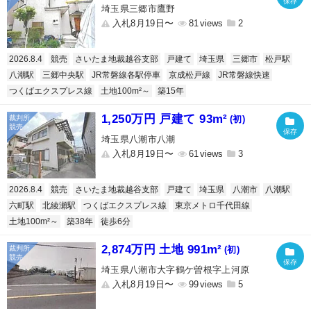
埼玉県三郷市鷹野
入札8月19日〜
81
2
2026.8.4
競売
さいたま地裁越谷支部
戸建て
埼玉県
三郷市
松戸駅
八潮駅
三郷中央駅
JR常磐線各駅停車
京成松戸線
JR常磐線快速
つくばエクスプレス線
土地100m²～
築15年
1,250万円 戸建て 93m²
(初)
埼玉県八潮市八潮
入札8月19日〜
61
3
2026.8.4
競売
さいたま地裁越谷支部
戸建て
埼玉県
八潮市
八潮駅
六町駅
北綾瀬駅
つくばエクスプレス線
東京メトロ千代田線
土地100m²～
築38年
徒歩6分
2,874万円 土地 991m²
(初)
埼玉県八潮市大字鶴ケ曽根字上河原
入札8月19日〜
99
5