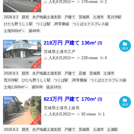
入札8月28日〜
179
2
値下げ
2026.8.3
競売
水戸地裁土浦支部
戸建て
茨城県
土浦市
荒川沖駅
ひたち野うしく駅
つくば駅
JR常磐線
つくばエクスプレス線
土地500m²～
築46年
218万円 戸建て 136m²
(3)
茨城県土浦市乙戸
入札8月28日〜
228
4
値下げ
2026.8.3
競売
水戸地裁土浦支部
戸建て
店舗
茨城県
土浦市
荒川沖駅
ひたち野うしく駅
つくば駅
JR常磐線
つくばエクスプレス線
土地1,000m²～
築50年
徒歩16分
823万円 戸建て 170m²
(3)
茨城県土浦市上坂田
入札8月28日〜
92
1
値下げ
2026.8.3
競売
水戸地裁土浦支部
戸建て
茨城県
土浦市
土浦駅