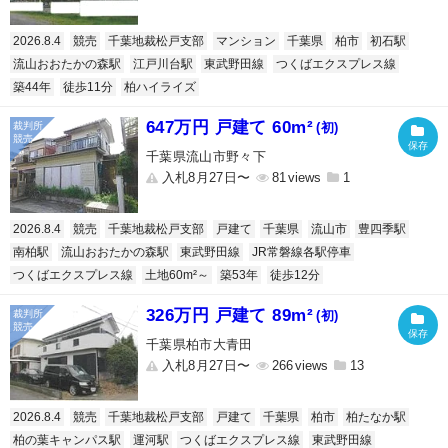
2026.8.4
競売
千葉地裁松戸支部
マンション
千葉県
柏市
初石駅
流山おおたかの森駅
江戸川台駅
東武野田線
つくばエクスプレス線
築44年
徒歩11分
柏ハイライズ
647万円 戸建て 60m²
(初)
千葉県流山市野々下
入札8月27日〜
81
1
2026.8.4
競売
千葉地裁松戸支部
戸建て
千葉県
流山市
豊四季駅
南柏駅
流山おおたかの森駅
東武野田線
JR常磐線各駅停車
つくばエクスプレス線
土地60m²～
築53年
徒歩12分
326万円 戸建て 89m²
(初)
千葉県柏市大青田
入札8月27日〜
266
13
2026.8.4
競売
千葉地裁松戸支部
戸建て
千葉県
柏市
柏たなか駅
柏の葉キャンパス駅
運河駅
つくばエクスプレス線
東武野田線