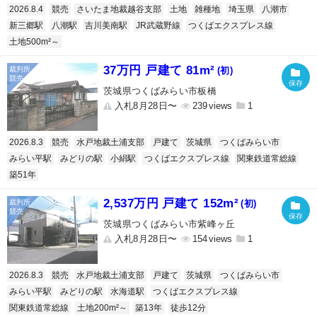
2026.8.4
競売
さいたま地裁越谷支部
土地
雑種地
埼玉県
八潮市
新三郷駅
八潮駅
吉川美南駅
JR武蔵野線
つくばエクスプレス線
土地500m²～
37万円 戸建て 81m²
(初)
茨城県つくばみらい市板橋
入札8月28日〜
239
1
2026.8.3
競売
水戸地裁土浦支部
戸建て
茨城県
つくばみらい市
みらい平駅
みどりの駅
小絹駅
つくばエクスプレス線
関東鉄道常総線
築51年
2,537万円 戸建て 152m²
(初)
茨城県つくばみらい市紫峰ヶ丘
入札8月28日〜
154
1
2026.8.3
競売
水戸地裁土浦支部
戸建て
茨城県
つくばみらい市
みらい平駅
みどりの駅
水海道駅
つくばエクスプレス線
関東鉄道常総線
土地200m²～
築13年
徒歩12分