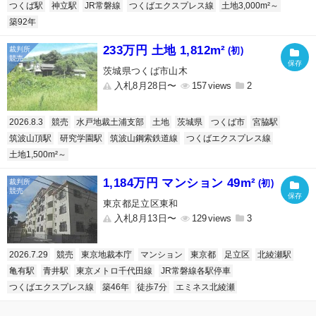
つくば駅
神立駅
JR常磐線
つくばエクスプレス線
土地3,000m²～
築92年
233万円 土地 1,812m²
(初)
茨城県つくば市山木
入札8月28日〜
157
2
2026.8.3
競売
水戸地裁土浦支部
土地
茨城県
つくば市
宮脇駅
筑波山頂駅
研究学園駅
筑波山鋼索鉄道線
つくばエクスプレス線
土地1,500m²～
1,184万円 マンション 49m²
(初)
東京都足立区東和
入札8月13日〜
129
3
2026.7.29
競売
東京地裁本庁
マンション
東京都
足立区
北綾瀬駅
亀有駅
青井駅
東京メトロ千代田線
JR常磐線各駅停車
つくばエクスプレス線
築46年
徒歩7分
エミネス北綾瀬