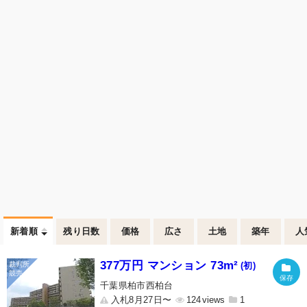
新着順
残り日数
価格
広さ
土地
築年
人
377万円 マンション 73m²
(初)
千葉県柏市西柏台
入札8月27日〜
124
1