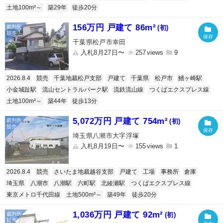
土地100m²～
築29年
徒歩20分
156万円 戸建て 86m²
(初)
千葉県松戸市幸田
入札8月27日〜
257
9
2026.8.4
競売
千葉地裁松戸支部
戸建て
千葉県
松戸市
鰭ヶ崎駅
小金城趾駅
流山セントラルパーク駅
流鉄流山線
つくばエクスプレス線
土地100m²～
築44年
徒歩13分
5,072万円 戸建て 754m²
(初)
埼玉県八潮市大字浮塚
入札8月19日〜
155
1
2026.8.4
競売
さいたま地裁越谷支部
戸建て
工場
事務所
倉庫
埼玉県
八潮市
八潮駅
六町駅
北綾瀬駅
つくばエクスプレス線
東京メトロ千代田線
土地500m²～
築49年
徒歩20分
1,036万円 戸建て 92m²
(初)