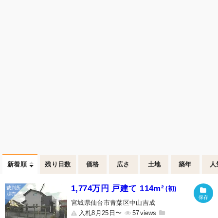
新着順
残り日数
価格
広さ
土地
築年
人
1,774万円 戸建て 114m²
(初)
宮城県仙台市青葉区中山吉成
入札8月25日〜
57