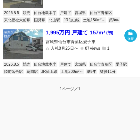
2026.8.5
競売
仙台地裁本庁
戸建て
宮城県
仙台市青葉区
東北福祉大前駅
国見駅
北山駅
JR仙山線
土地150m²～
築8年
1,995万円 戸建て 157m²
(初)
宮城県仙台市青葉区愛子東
入札8月25日〜
87
1
2026.8.5
競売
仙台地裁本庁
戸建て
宮城県
仙台市青葉区
愛子駅
陸前落合駅
葛岡駅
JR仙山線
土地200m²～
築9年
徒歩11分
1ページ／1