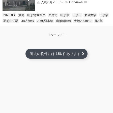
入札8月25日〜
121
2026.8.4
競売
山形地裁本庁
戸建て
山形県
山形市
東金井駅
山形駅
羽前山辺駅
JR左沢線
JR奥羽本線
山形新幹線
土地200m²～
築8年
1ページ／1
過去の物件には
156
件あります