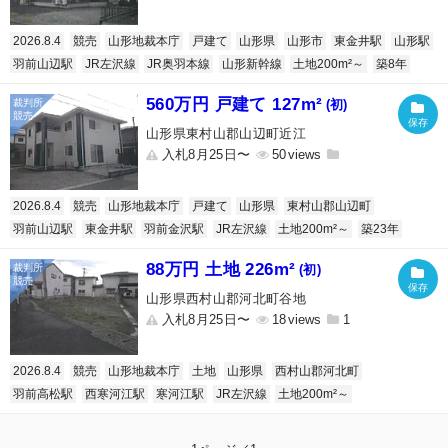
2026.8.4
競売
山形地裁本庁
戸建て
山形県
山形市
東金井駅
山形駅
羽前山辺駅
JR左沢線
JR奥羽本線
山形新幹線
土地200m²～
築8年
560万円 戸建て 127m²
(初)
山形県東村山郡山辺町近江
入札8月25日〜
50
2026.8.4
競売
山形地裁本庁
戸建て
山形県
東村山郡山辺町
羽前山辺駅
東金井駅
羽前金沢駅
JR左沢線
土地200m²～
築23年
88万円 土地 226m²
(初)
山形県西村山郡河北町谷地
入札8月25日〜
18
1
2026.8.4
競売
山形地裁本庁
土地
山形県
西村山郡河北町
羽前高松駅
西寒河江駅
寒河江駅
JR左沢線
土地200m²～