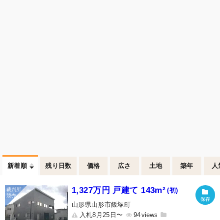
新着順
残り日数
価格
広さ
土地
築年
人
1,327万円 戸建て 143m²
(初)
山形県山形市飯塚町
入札8月25日〜
94