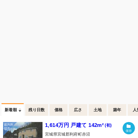
新着順
残り日数
価格
広さ
土地
築年
人
1,614万円 戸建て 142m²
(初)
宮城県宮城郡利府町赤沼