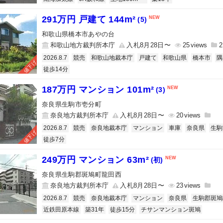
291万円 戸建て 144m²
(5)
和歌山県橋本市あやの台
和歌山地方裁判所本庁
入札8月28日〜
25
2
2026.8.7
競売
和歌山地裁本庁
戸建て
和歌山県
橋本市
隅
値下げ
徒歩14分
187万円 マンション 101m²
(3)
奈良県生駒市壱分町
奈良地方裁判所本庁
入札8月28日〜
20
2026.8.7
競売
奈良地裁本庁
マンション
車庫
奈良県
生駒
値下げ
徒歩7分
249万円 マンション 63m²
(初)
奈良県生駒郡斑鳩町龍田西
奈良地方裁判所本庁
入札8月28日〜
23
2026.8.7
競売
奈良地裁本庁
マンション
奈良県
生駒郡斑鳩
近鉄田原本線
築31年
徒歩15分
チサンマンション斑鳩