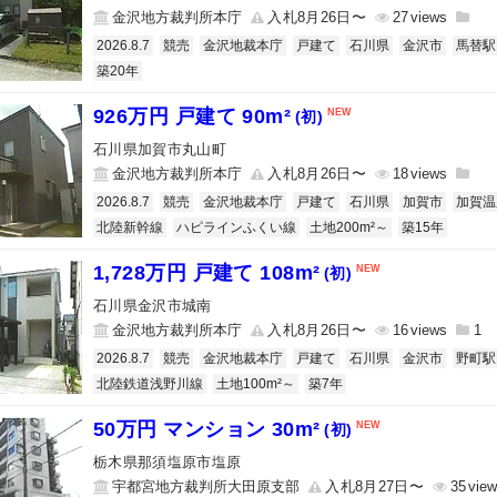
金沢地方裁判所本庁
入札8月26日〜
27
2026.8.7
競売
金沢地裁本庁
戸建て
石川県
金沢市
馬替駅
築20年
926万円 戸建て 90m²
(初)
石川県加賀市丸山町
金沢地方裁判所本庁
入札8月26日〜
18
2026.8.7
競売
金沢地裁本庁
戸建て
石川県
加賀市
加賀温
北陸新幹線
ハピラインふくい線
土地200m²～
築15年
1,728万円 戸建て 108m²
(初)
石川県金沢市城南
金沢地方裁判所本庁
入札8月26日〜
16
1
2026.8.7
競売
金沢地裁本庁
戸建て
石川県
金沢市
野町駅
北陸鉄道浅野川線
土地100m²～
築7年
50万円 マンション 30m²
(初)
栃木県那須塩原市塩原
宇都宮地方裁判所大田原支部
入札8月27日〜
35