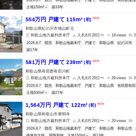
2026.8.7
競売
和歌山地裁本庁
戸建て
和歌山県
有田郡湯浅
土地150m²～
築33年
554万円 戸建て 115m²
(初)
和歌山県紀の川市桃山町元
和歌山地方裁判所本庁
入札8月28日〜
18
3
2026.8.7
競売
和歌山地裁本庁
戸建て
和歌山県
紀の川市
築17年
581万円 戸建て 239m²
(初)
和歌山県有田郡有田川町
和歌山地方裁判所本庁
入札8月28日〜
39
3
2026.8.7
競売
和歌山地裁本庁
戸建て
和歌山県
有田郡有田
土地500m²～
築27年
1,564万円 戸建て 122m²
(初)
和歌山県和歌山市善明寺
和歌山地方裁判所本庁
入札8月28日〜
20
2026.8.7
競売
和歌山地裁本庁
戸建て
和歌山県
和歌山市
南海加太線
JR阪和線
土地150m²～
築13年