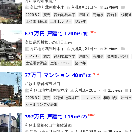
高知県高知市浦戸
高知地方裁判所本庁
入札8月31日〜
22
2026.8.7
競売
高知地裁本庁
戸建て
高知県
高知市
桟橋通
土佐電桟橋線
土地150m²～
築27年
671万円 戸建て 179m²
(初)
高知県吾川郡いの町天王南
高知地方裁判所本庁
入札8月31日〜
30
2026.8.7
競売
高知地裁本庁
戸建て
高知県
吾川郡いの町
土佐電伊野線
土地200m²～
築35年
77万円 マンション 48m²
(3)
和歌山県岩出市堀口
和歌山地方裁判所本庁
入札8月28日〜
11
1
2026.8.7
競売
和歌山地裁本庁
マンション
和歌山県
岩出市
シャルマンフジ岩出
392万円 戸建て 115m²
(2)
和歌山県和歌山市和歌浦西
和歌山地方裁判所本庁
入札8月28日〜
35
3