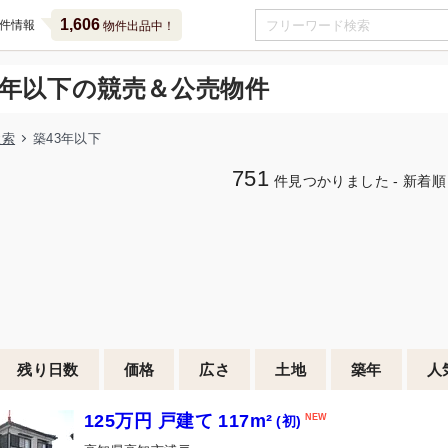
1,606
件情報
物件出品中！
3年以下の競売＆公売物件
検索
築43年以下
751
件見つかりました - 新着順
残り日数
価格
広さ
土地
築年
人
125万円 戸建て 117m²
(初)