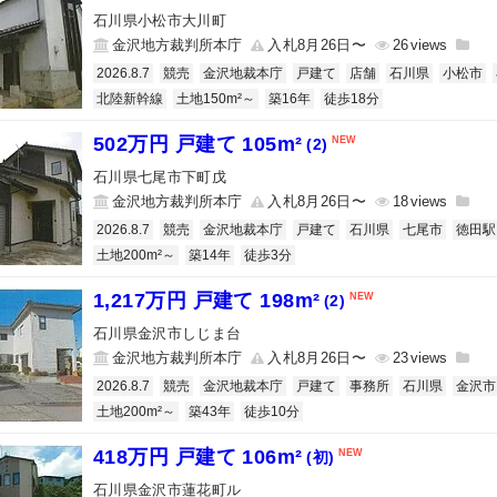
石川県小松市大川町
金沢地方裁判所本庁
入札8月26日〜
26
2026.8.7
競売
金沢地裁本庁
戸建て
店舗
石川県
小松市
北陸新幹線
土地150m²～
築16年
徒歩18分
502万円 戸建て 105m²
(2)
石川県七尾市下町戊
金沢地方裁判所本庁
入札8月26日〜
18
2026.8.7
競売
金沢地裁本庁
戸建て
石川県
七尾市
徳田駅
土地200m²～
築14年
徒歩3分
1,217万円 戸建て 198m²
(2)
石川県金沢市しじま台
金沢地方裁判所本庁
入札8月26日〜
23
2026.8.7
競売
金沢地裁本庁
戸建て
事務所
石川県
金沢市
土地200m²～
築43年
徒歩10分
418万円 戸建て 106m²
(初)
石川県金沢市蓮花町ル