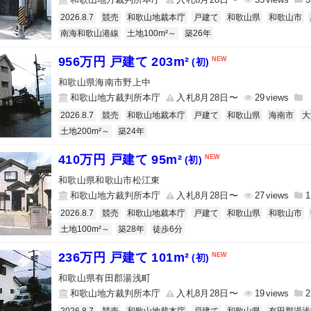
2026.8.7
競売
和歌山地裁本庁
戸建て
和歌山県
和歌山市
南海和歌山港線
土地100m²～
築26年
956万円 戸建て 203m²
(初)
和歌山県海南市野上中
和歌山地方裁判所本庁
入札8月28日〜
29
2026.8.7
競売
和歌山地裁本庁
戸建て
和歌山県
海南市
大
土地200m²～
築24年
410万円 戸建て 95m²
(初)
和歌山県和歌山市松江東
和歌山地方裁判所本庁
入札8月28日〜
27
1
2026.8.7
競売
和歌山地裁本庁
戸建て
和歌山県
和歌山市
土地100m²～
築28年
徒歩6分
236万円 戸建て 101m²
(初)
和歌山県有田郡湯浅町
和歌山地方裁判所本庁
入札8月28日〜
19
2