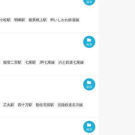
小松駅
明峰駅
能美根上駅
IRいしかわ鉄道線
能登二宮駅
七尾駅
JR七尾線
のと鉄道七尾線
乙丸駅
四十万駅
額住宅前駅
北陸鉄道石川線