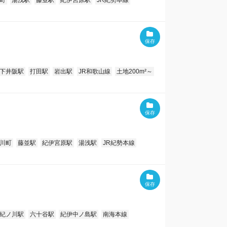
町
湯浅駅
藤並駅
紀伊宮原駅
JR紀勢本線
下井阪駅
打田駅
岩出駅
JR和歌山線
土地200m²～
川町
藤並駅
紀伊宮原駅
湯浅駅
JR紀勢本線
紀ノ川駅
六十谷駅
紀伊中ノ島駅
南海本線