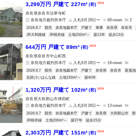
3,299万円 戸建て 227m²
(初)
奈良県奈良市法華寺町
奈良地方裁判所本庁
入札8月28日〜
68
2
2026.8.7
競売
奈良地裁本庁
戸建て
車庫
奈良県
奈良市
JR大和路線
JR桜井線
土地200m²～
築13年
徒歩13分
644万円 戸建て 89m²
(初)
奈良県奈良市中山町西
奈良地方裁判所本庁
入札8月28日〜
18
2026.8.7
競売
奈良地裁本庁
戸建て
奈良県
奈良市
菖蒲池
近鉄けいはんな線
土地150m²～
築40年
1,320万円 戸建て 102m²
(初)
奈良県大和郡山市稗田町
奈良地方裁判所本庁
入札8月28日〜
13
2026.8.7
競売
奈良地裁本庁
戸建て
奈良県
大和郡山市
郡
JR桜井線
土地200m²～
築37年
徒歩15分
2,303万円 戸建て 151m²
(初)