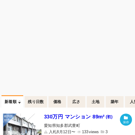
新着順
残り日数
価格
広さ
土地
築年
人
330万円 マンション 89m²
(初)
愛知県知多郡武豊町
入札8月12日〜
133
3