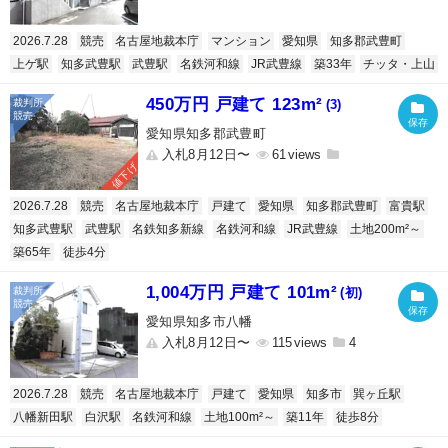
2026.7.28
競売
名古屋地裁本庁
マンション
愛知県
知多郡武豊町
上ゲ駅
知多武豊駅
武豊駅
名鉄河和線
JR武豊線
築33年
チッタ・上山
450万円 戸建て 123m²
(3)
愛知県知多郡武豊町
入札8月12日〜
61
値下げ
2026.7.28
競売
名古屋地裁本庁
戸建て
愛知県
知多郡武豊町
富貴駅
知多武豊駅
武豊駅
名鉄知多新線
名鉄河和線
JR武豊線
土地200m²～
築65年
徒歩4分
1,004万円 戸建て 101m²
(初)
愛知県知多市八幡
入札8月12日〜
115
4
2026.7.28
競売
名古屋地裁本庁
戸建て
愛知県
知多市
巽ヶ丘駅
八幡新田駅
白沢駅
名鉄河和線
土地100m²～
築11年
徒歩8分