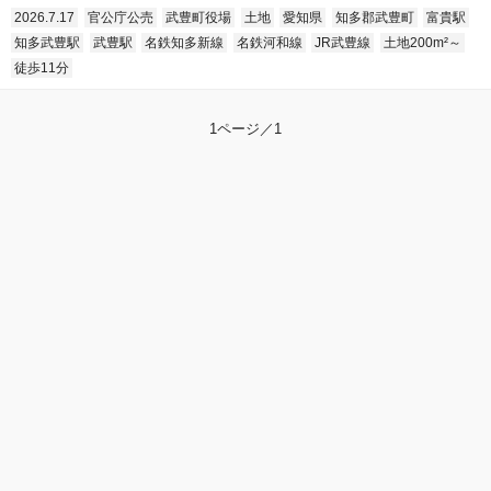
2026.7.17
官公庁公売
武豊町役場
土地
愛知県
知多郡武豊町
富貴駅
知多武豊駅
武豊駅
名鉄知多新線
名鉄河和線
JR武豊線
土地200m²～
徒歩11分
1ページ／1