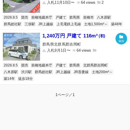
入札11月10日〜
64
2
値下げ
2026.8.5
競売
前橋地裁本庁
戸建て
群馬県
前橋市
八木原駅
群馬総社駅
三俣駅
JR上越線
上毛電鉄上毛線
土地1,500m²～
築48年
1,240万円 戸建て 116m²
(初)
群馬県北群馬郡吉岡町
入札9月1日〜
64
2026.8.5
競売
前橋地裁本庁
戸建て
群馬県
北群馬郡吉岡町
八木原駅
渋川駅
群馬総社駅
JR上越線
JR吾妻線
土地200m²～
築14年
徒歩18分
1ページ／1