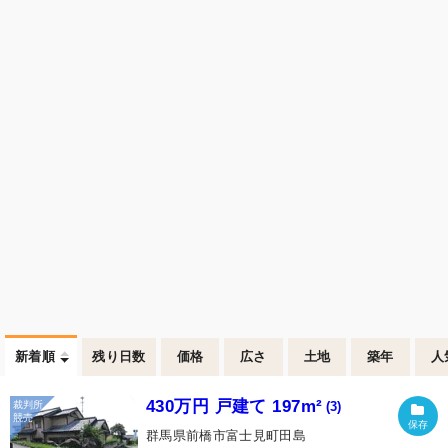
新着順
残り日数
価格
広さ
土地
築年
人
430万円 戸建て 197m²
(3)
群馬県前橋市富士見町田島