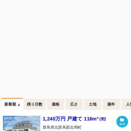
新着順
残り日数
価格
広さ
土地
築年
人
1,240万円 戸建て 116m²
(初)
群馬県北群馬郡吉岡町