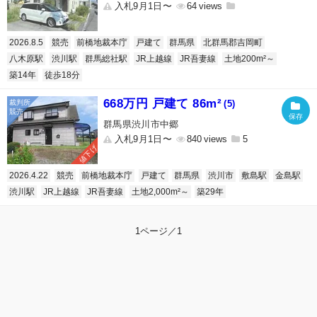
入札9月1日〜
64
2026.8.5
競売
前橋地裁本庁
戸建て
群馬県
北群馬郡吉岡町
八木原駅
渋川駅
群馬総社駅
JR上越線
JR吾妻線
土地200m²～
築14年
徒歩18分
668万円 戸建て 86m²
(5)
群馬県渋川市中郷
入札9月1日〜
840
5
値下げ
2026.4.22
競売
前橋地裁本庁
戸建て
群馬県
渋川市
敷島駅
金島駅
渋川駅
JR上越線
JR吾妻線
土地2,000m²～
築29年
1ページ／1