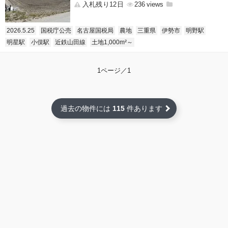
入札残り12日
236
2026.5.25
国税庁公売
名古屋国税局
農地
三重県
伊勢市
明野駅
明星駅
小俣駅
近鉄山田線
土地1,000m²～
1ページ／1
過去の物件には
115
件あります