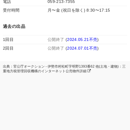
電話
059-213-7355
受付時間
月〜金 (祝日を除く) 8:30〜17:15
過去の出品
1回目
公開終了
(
2024.05.21不売
)
2回目
公開終了
(
2024.07.01不売
)
出典：官公庁オークション - 伊勢市村松町字明野1393番62 他(土地・建物)：三
重地方税管理回収機構のインターネット公売物件詳細