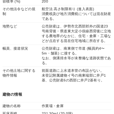
容積率 (%)
200
その他法令などの規
航空法 高さ制限有り (進入表面)
制
消費税及び地方消費税については混在財産
である。
地勢など
公売財産は、伊勢市北西部郊外の国道23
号南背後・県道東大淀小俣線西背後に立地
する農地帯のなかに、住宅・倉庫・工場な
どが点在する混在住宅地域に所在する。
幅員、接道状況
公売財産は、南東側で市道 (幅員約4〜
5m・舗装) に接する。
なお、側溝排水等が未整備な道路状態であ
る。
その他土地に関する
前面道路に上水道本管の布設がない。
物件情報
未登記附属建物イ号の南東端部に井戸1
基、公売財産6の西部に井戸2基有り。
建物の情報
建物の名称
作業場・倉庫
延床面積
231.30m² (70.0坪)