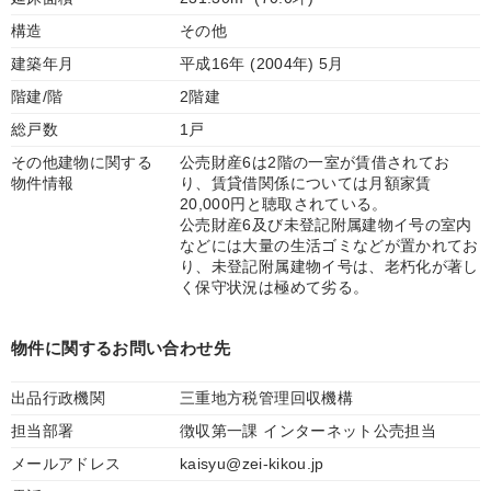
構造
その他
建築年月
平成16年 (2004年) 5月
階建/階
2階建
総戸数
1戸
その他建物に関する
公売財産6は2階の一室が賃借されてお
物件情報
り、賃貸借関係については月額家賃
20,000円と聴取されている。
公売財産6及び未登記附属建物イ号の室内
などには大量の生活ゴミなどが置かれてお
り、未登記附属建物イ号は、老朽化が著し
く保守状況は極めて劣る。
物件に関するお問い合わせ先
出品行政機関
三重地方税管理回収機構
担当部署
徴収第一課 インターネット公売担当
メールアドレス
kaisyu@zei-kikou.jp