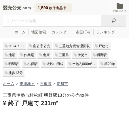
競売公売
1,590
物件出品中！
お気に入り
ホーム
地図検索
カレンダー
市区町村
ランキング
2024.7.11
官公庁公売
三重地方税管理回収
戸建て
池沼
作業場
倉庫
三重県
伊勢市
明野駅
明星駅
小俣駅
近鉄山田線
土地2,000m²～
築20年
徒歩13分
ホーム
東海地方
三重県
伊勢市
三重県伊勢市村松町 明野駅13分の公売物件
¥ 終了 戸建て 231m²