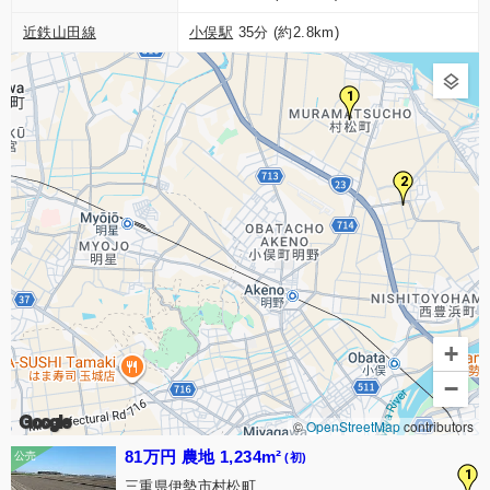
近鉄山田線
小俣駅
35分 (約2.8km)
1
2
+
−
Google
©
OpenStreetMap
contributors
81万円 農地 1,234m²
(初)
1
三重県伊勢市村松町