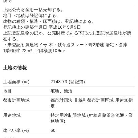
説明
上記公売財産を一括売却する。
地目・地積は登記簿による。
建物の種類・構造・床面積は、登記簿による。
登記簿上の建築年月日 平成16年5月9日
上記登記建物のほか、公売財産である下記の未登記附属建物が所
在する。
・未登記附属建物イ号 木・鉄骨造スレート葺2階建 居宅・倉庫
1階概測122m²、2階概測109m²
土地の情報
土地面積 (㎡)
2148.73 (登記簿)
地目
宅地、池沼
都市計画地域
都市計画法 非線引都市計画区域 用途無指
定
用途地域
特定用途制限地域 (幹線道路沿道流通・業
務地区)
建ぺい率 (%)
60