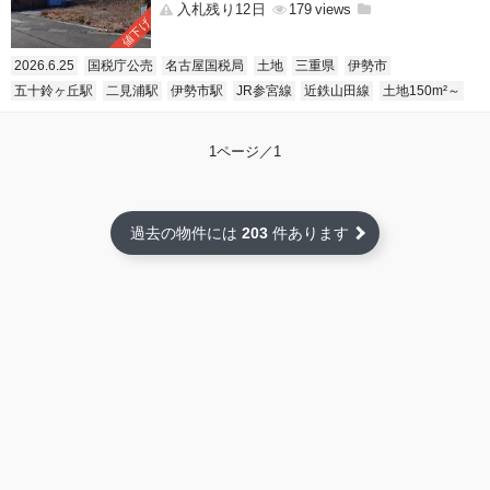
入札残り12日
179
値下げ
2026.6.25
国税庁公売
名古屋国税局
土地
三重県
伊勢市
五十鈴ヶ丘駅
二見浦駅
伊勢市駅
JR参宮線
近鉄山田線
土地150m²～
1ページ／1
過去の物件には
203
件あります