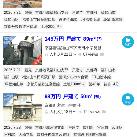
2026.7.31
競売
京都地裁福知山支部
戸建て
京都府
福知山市
福知山駅
福知山市民病院口駅
丹波竹田駅
JR福知山線
JR山陰本線
京都丹後鉄道宮福線
土地200m²～
145万円 戸建て 89m²
(3)
京都府福知山市字天田小字箕腰
入札8月21日〜
87
値下げ
2026.7.31
競売
京都地裁福知山支部
戸建て
京都府
福知山市
福知山駅
福知山市民病院口駅
荒河かしの木台駅
JR山陰本線
JR福知山線
京都丹後鉄道宮福線
土地100m²～
築40年
徒歩14分
98万円 戸建て 50m²
(初)
京都府宮津市字蛭子
入札8月18日〜
122
2026.7.28
競売
京都地裁宮津支部
戸建て
京都府
宮津市
宮津駅
宮村駅
天橋立駅
京都丹後鉄道宮豊線
京都丹後鉄道宮舞線