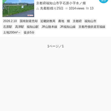
京都府福知山市字石原小字水ノ畑
先着順残り25日
1014
13
2026.2.10
国有財産売却
近畿財務局
農地
畑
京都府
福知山市
石原駅
高津駅
福知山駅
JR山陰本線
JR福知山線
京都丹後鉄道宮福線
土地200m²～
徒歩5分
1ページ／1