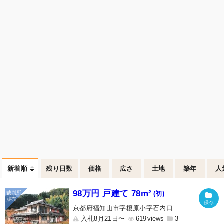
新着順
残り日数
価格
広さ
土地
築年
人
98万円 戸建て 78m²
(初)
京都府福知山市字榎原小字石内口
入札8月21日〜
619
3