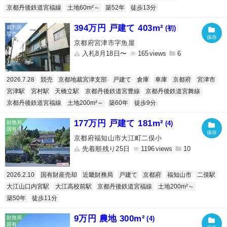
京都丹後鉄道宮福線
土地60m²～
築52年
徒歩13分
394万円 戸建て 403m²
(初)
京都府宮津市字魚屋
入札8月18日〜
165
6
2026.7.28
競売
京都地裁宮津支部
戸建て
倉庫
車庫
京都府
宮津市
宮津駅
宮村駅
天橋立駅
京都丹後鉄道宮豊線
京都丹後鉄道宮舞線
京都丹後鉄道宮福線
土地200m²～
築60年
徒歩9分
177万円 戸建て 181m²
(4)
京都府福知山市大江町二俣小
先着順残り25日
1196
10
2026.2.10
国有財産売却
近畿財務局
戸建て
京都府
福知山市
二俣駅
大江山口内宮駅
大江高校前駅
京都丹後鉄道宮福線
土地200m²～
築50年
徒歩11分
9万円 農地 300m²
(4)