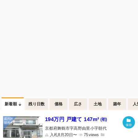
新着順
残り日数
価格
広さ
土地
築年
人
194万円 戸建て 147m²
(初)
京都府舞鶴市字高野由里小字朝代
入札8月20日〜
75