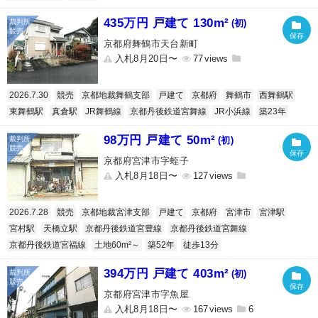
435万円 戸建て 130m²
(初)
京都府舞鶴市天台新町
入札8月20日〜
77
2026.7.30
競売
京都地裁舞鶴支部
戸建て
京都府
舞鶴市
西舞鶴駅
東舞鶴駅
真倉駅
JR舞鶴線
京都丹後鉄道宮舞線
JR小浜線
築23年
98万円 戸建て 50m²
(初)
京都府宮津市字蛭子
入札8月18日〜
127
2026.7.28
競売
京都地裁宮津支部
戸建て
京都府
宮津市
宮津駅
宮村駅
天橋立駅
京都丹後鉄道宮豊線
京都丹後鉄道宮舞線
京都丹後鉄道宮福線
土地60m²～
築52年
徒歩13分
394万円 戸建て 403m²
(初)
京都府宮津市字魚屋
入札8月18日〜
167
6