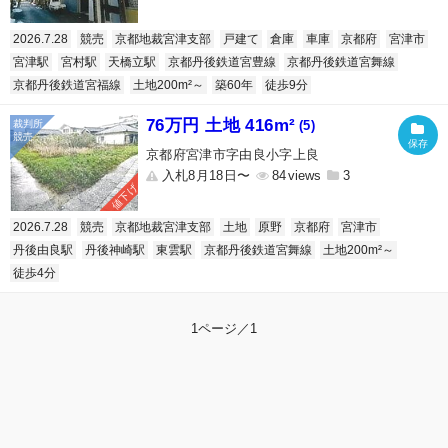
2026.7.28
競売
京都地裁宮津支部
戸建て
倉庫
車庫
京都府
宮津市
宮津駅
宮村駅
天橋立駅
京都丹後鉄道宮豊線
京都丹後鉄道宮舞線
京都丹後鉄道宮福線
土地200m²～
築60年
徒歩9分
76万円 土地 416m²
(5)
京都府宮津市字由良小字上良
入札8月18日〜
84
3
値下げ
2026.7.28
競売
京都地裁宮津支部
土地
原野
京都府
宮津市
丹後由良駅
丹後神崎駅
東雲駅
京都丹後鉄道宮舞線
土地200m²～
徒歩4分
1ページ／1