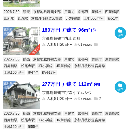
2026.7.30
競売
京都地裁舞鶴支部
戸建て
京都府
舞鶴市
西舞鶴駅
四所駅
真倉駅
京都丹後鉄道宮舞線
JR舞鶴線
土地500m²～
築51年
180万円 戸建て 96m²
(3)
京都府舞鶴市丸山西町
入札8月20日〜
61
値下げ
2026.7.30
競売
京都地裁舞鶴支部
戸建て
京都府
舞鶴市
東舞鶴駅
西舞鶴駅
松尾寺駅
JR小浜線
JR舞鶴線
京都丹後鉄道宮舞線
土地100m²～
築47年
徒歩17分
277万円 戸建て 112m²
(初)
京都府舞鶴市字森小字ムシウ
入札8月20日〜
97
2
2026.7.30
競売
京都地裁舞鶴支部
戸建て
京都府
舞鶴市
東舞鶴駅
西舞鶴駅
松尾寺駅
JR小浜線
JR舞鶴線
京都丹後鉄道宮舞線
土地150m²～
築55年