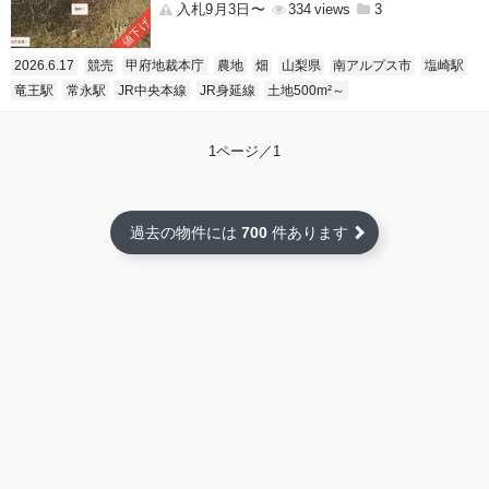
入札9月3日〜
334
3
値下げ
2026.6.17
競売
甲府地裁本庁
農地
畑
山梨県
南アルプス市
塩崎駅
竜王駅
常永駅
JR中央本線
JR身延線
土地500m²～
1ページ／1
過去の物件には
700
件あります