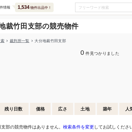
1,534
件情報
物件出品中！
地裁竹田支部の競売物件
検索
裁判所一覧
大分地裁竹田支部
0
件見つかりました
残り日数
価格
広さ
土地
築年
人
田支部の競売物件はありません。
検索条件を変更
してお試しくださ