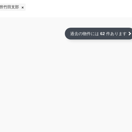
所竹田支部
過去の物件には
62
件あります