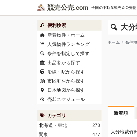
競売公売
全国の不動産競売＆公売物
便利検索
大分
新着物件・ホーム
ホーム
条件
人気物件ランキング
条件を指定して探す
出品者から探す
沿線・駅から探す
市区町村から探す
日本地図から探す
売却スケジュール
新着順
カテゴリ
北海道・東北
279
大分地裁竹
関東
477