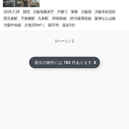
2026.7.28
競売
大阪地裁本庁
戸建て
車庫
大阪府
大阪市此花区
西九条駅
千鳥橋駅
九条駅
JR桜島線
JR大阪環状線
阪神なんば線
大阪中央線
土地150m²～
築37年
徒歩3分
1ページ／1
過去の物件には
783
件あります