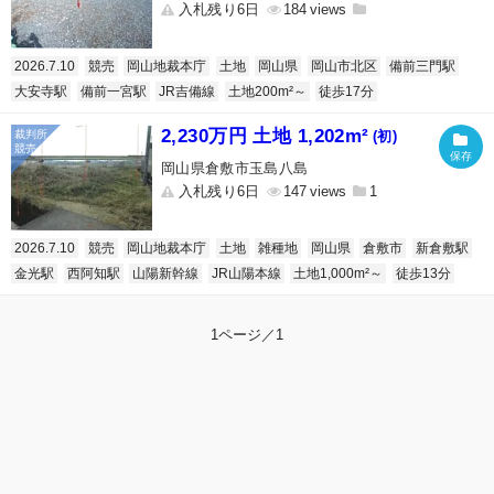
入札残り6日
184
2026.7.10
競売
岡山地裁本庁
土地
岡山県
岡山市北区
備前三門駅
大安寺駅
備前一宮駅
JR吉備線
土地200m²～
徒歩17分
2,230万円 土地 1,202m²
(初)
岡山県倉敷市玉島八島
入札残り6日
147
1
2026.7.10
競売
岡山地裁本庁
土地
雑種地
岡山県
倉敷市
新倉敷駅
金光駅
西阿知駅
山陽新幹線
JR山陽本線
土地1,000m²～
徒歩13分
1ページ／1