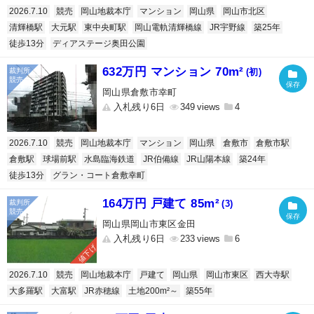
2026.7.10
競売
岡山地裁本庁
マンション
岡山県
岡山市北区
清輝橋駅
大元駅
東中央町駅
岡山電軌清輝橋線
JR宇野線
築25年
徒歩13分
ディアステージ奥田公園
632万円 マンション 70m²
(初)
岡山県倉敷市幸町
入札残り6日
349
4
2026.7.10
競売
岡山地裁本庁
マンション
岡山県
倉敷市
倉敷市駅
倉敷駅
球場前駅
水島臨海鉄道
JR伯備線
JR山陽本線
築24年
徒歩13分
グラン・コート倉敷幸町
164万円 戸建て 85m²
(3)
岡山県岡山市東区金田
入札残り6日
233
6
値下げ
2026.7.10
競売
岡山地裁本庁
戸建て
岡山県
岡山市東区
西大寺駅
大多羅駅
大富駅
JR赤穂線
土地200m²～
築55年