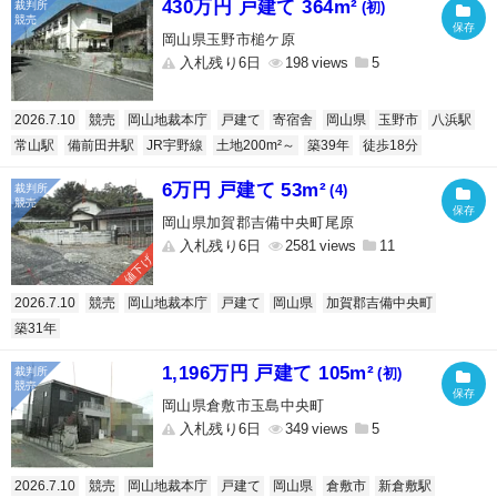
430万円 戸建て 364m²
(初)
岡山県玉野市槌ケ原
入札残り6日
198
5
2026.7.10
競売
岡山地裁本庁
戸建て
寄宿舎
岡山県
玉野市
八浜駅
常山駅
備前田井駅
JR宇野線
土地200m²～
築39年
徒歩18分
6万円 戸建て 53m²
(4)
岡山県加賀郡吉備中央町尾原
入札残り6日
2581
11
値下げ
2026.7.10
競売
岡山地裁本庁
戸建て
岡山県
加賀郡吉備中央町
築31年
1,196万円 戸建て 105m²
(初)
岡山県倉敷市玉島中央町
入札残り6日
349
5
2026.7.10
競売
岡山地裁本庁
戸建て
岡山県
倉敷市
新倉敷駅