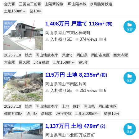
金光駅
三菱自工前駅
山陽新幹線
JR山陽本線
水島臨海鉄道
土地150m²～
築10年
1,408万円 戸建て 118m²
(初)
岡山県岡山市東区神崎町
入札残り6日
374
4
2026.7.10
競売
岡山地裁本庁
戸建て
岡山県
岡山市東区
西大寺駅
大富駅
邑久駅
JR赤穂線
土地150m²～
築5年
115万円 土地 8,235m²
(初)
岡山県岡山市南区片岡
入札残り6日
251
6
2026.7.10
競売
岡山地裁本庁
土地
原野
岡山県
岡山市南区
備前片岡駅
迫川駅
彦崎駅
JR宇野線
土地8,000m²～
徒歩16分
1,137万円 土地 479m²
(2)
岡山県岡山市北区万成西町