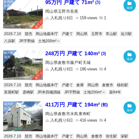
95万円 戸建て 71m²
(3)
岡山県玉野市長尾
入札残り6日
159
1
値下げ
2026.7.10
競売
岡山地裁本庁
戸建て
岡山県
玉野市
常山駅
迫川駅
八浜駅
JR宇野線
土地200m²～
248万円 戸建て 140m²
(3)
岡山県倉敷市藤戸町天城
入札残り6日
186
4
値下げ
2026.7.10
競売
岡山地裁本庁
戸建て
倉庫
岡山県
倉敷市
植松駅
茶屋町駅
彦崎駅
JR本四備讃線
JR宇野線
土地200m²～
築94年
411万円 戸建て 194m²
(初)
岡山県倉敷市水島東寿町
入札残り6日
416
4
2026.7.10
競売
岡山地裁本庁
戸建て
岡山県
倉敷市
弥生駅
栄駅