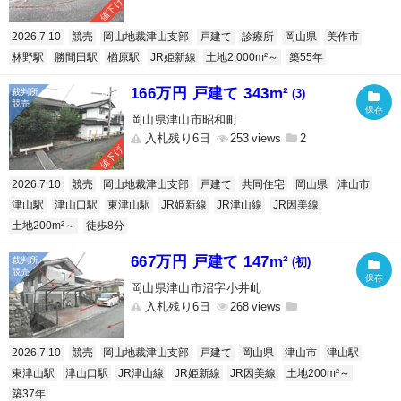
値下げ
2026.7.10
競売
岡山地裁津山支部
戸建て
診療所
岡山県
美作市
林野駅
勝間田駅
楢原駅
JR姫新線
土地2,000m²～
築55年
166万円 戸建て 343m²
(3)
岡山県津山市昭和町
入札残り6日
253
2
値下げ
2026.7.10
競売
岡山地裁津山支部
戸建て
共同住宅
岡山県
津山市
津山駅
津山口駅
東津山駅
JR姫新線
JR津山線
JR因美線
土地200m²～
徒歩8分
667万円 戸建て 147m²
(初)
岡山県津山市沼字小井乢
入札残り6日
268
2026.7.10
競売
岡山地裁津山支部
戸建て
岡山県
津山市
津山駅
東津山駅
津山口駅
JR津山線
JR姫新線
JR因美線
土地200m²～
築37年