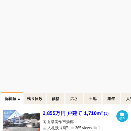
新着順
残り日数
価格
広さ
土地
築年
人
2,855万円 戸建て 1,710m²
(3)
岡山県美作市湯郷
入札残り6日
365
1