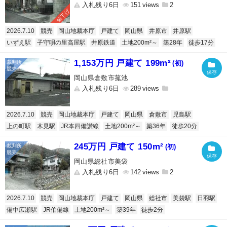
入札残り6日
151
2
値下げ
2026.7.10
競売
岡山地裁本庁
戸建て
岡山県
井原市
井原駅
いずえ駅
子守唄の里高屋駅
井原鉄道
土地200m²～
築28年
徒歩17分
1,153万円 戸建て 199m²
(初)
岡山県倉敷市菰池
入札残り6日
289
2026.7.10
競売
岡山地裁本庁
戸建て
岡山県
倉敷市
児島駅
上の町駅
木見駅
JR本四備讃線
土地200m²～
築36年
徒歩20分
245万円 戸建て 150m²
(初)
岡山県総社市美袋
入札残り6日
142
2
2026.7.10
競売
岡山地裁本庁
戸建て
岡山県
総社市
美袋駅
日羽駅
備中広瀬駅
JR伯備線
土地200m²～
築39年
徒歩2分