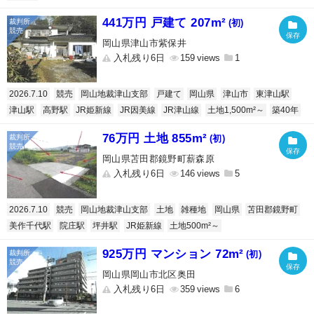
441万円 戸建て 207m²
(初)
岡山県津山市紫保井
入札残り6日
159
1
2026.7.10
競売
岡山地裁津山支部
戸建て
岡山県
津山市
東津山駅
津山駅
高野駅
JR姫新線
JR因美線
JR津山線
土地1,500m²～
築40年
76万円 土地 855m²
(初)
岡山県苫田郡鏡野町薪森原
入札残り6日
146
5
2026.7.10
競売
岡山地裁津山支部
土地
雑種地
岡山県
苫田郡鏡野町
美作千代駅
院庄駅
坪井駅
JR姫新線
土地500m²～
925万円 マンション 72m²
(初)
岡山県岡山市北区奥田
入札残り6日
359
6