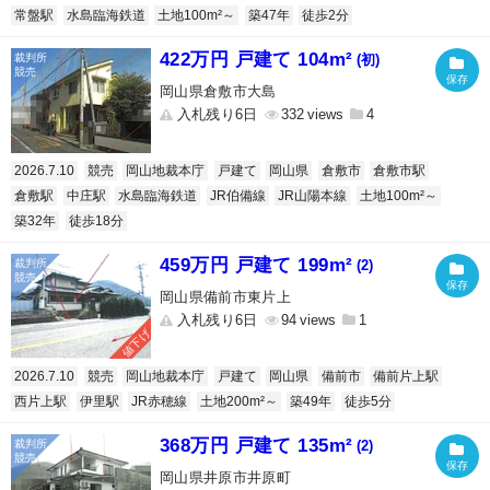
常盤駅
水島臨海鉄道
土地100m²～
築47年
徒歩2分
422万円 戸建て 104m²
(初)
岡山県倉敷市大島
入札残り6日
332
4
2026.7.10
競売
岡山地裁本庁
戸建て
岡山県
倉敷市
倉敷市駅
倉敷駅
中庄駅
水島臨海鉄道
JR伯備線
JR山陽本線
土地100m²～
築32年
徒歩18分
459万円 戸建て 199m²
(2)
岡山県備前市東片上
入札残り6日
94
1
値下げ
2026.7.10
競売
岡山地裁本庁
戸建て
岡山県
備前市
備前片上駅
西片上駅
伊里駅
JR赤穂線
土地200m²～
築49年
徒歩5分
368万円 戸建て 135m²
(2)
岡山県井原市井原町