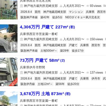
兵庫県西宮市北名次町
神戸地方裁判所尼崎支部
入札8月20日〜
93
2026.8.4
競売
神戸地裁尼崎支部
マンション
兵庫県
西宮市
阪急神戸本線
築42年
徒歩5分
NEOダイキョー夙川北名次
4,306万円 戸建て 227m²
(初)
兵庫県西宮市苦楽園一番町
神戸地方裁判所尼崎支部
入札8月20日〜
150
2026.8.4
競売
神戸地裁尼崎支部
戸建て
兵庫県
西宮市
苦
阪急神戸本線
土地500m²～
築28年
徒歩17分
73万円 戸建て 58m²
(2)
兵庫県伊丹市野間
神戸地方裁判所尼崎支部
入札8月20日〜
137
2026.8.4
競売
神戸地裁尼崎支部
戸建て
兵庫県
伊丹市
武
値下げ
阪急伊丹線
土地12m²～
築56年
徒歩20分
3,678万円 土地 873m²
(初)
兵庫県西宮市苦楽園一番町
神戸地方裁判所尼崎支部
入札8月20日〜
72