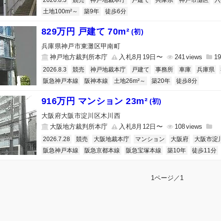
2026.8.3
競売
神戸地裁本庁
戸建て
兵庫県
神戸市灘区
六
土地100m²～
築9年
徒歩6分
829万円 戸建て 70m²
(初)
兵庫県神戸市東灘区甲南町
神戸地方裁判所本庁
入札8月19日〜
241
19
2026.8.3
競売
神戸地裁本庁
戸建て
事務所
車庫
兵庫県
阪急神戸本線
阪神本線
土地26m²～
築20年
徒歩8分
916万円 マンション 23m²
(初)
大阪府大阪市淀川区木川西
大阪地方裁判所本庁
入札8月12日〜
108
2026.7.28
競売
大阪地裁本庁
マンション
大阪府
大阪市淀
阪急神戸本線
阪急京都本線
阪急宝塚本線
築10年
徒歩11分
1ページ／1