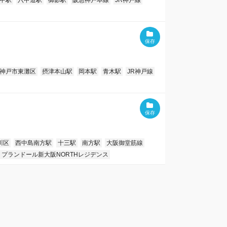
甲駅
六甲道駅
御影駅
阪急神戸本線
JR神戸線
神戸市東灘区
摂津本山駅
岡本駅
青木駅
JR神戸線
川区
西中島南方駅
十三駅
南方駅
大阪御堂筋線
プランドール新大阪NORTHレジデンス