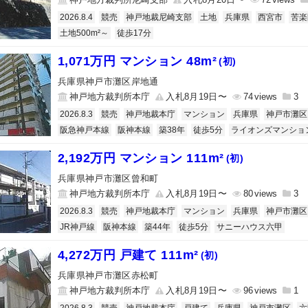
2026.8.4
競売
神戸地裁尼崎支部
土地
兵庫県
西宮市
苦楽
土地500m²～
徒歩17分
1,071万円 マンション 48m²
(初)
兵庫県神戸市灘区岸地通
神戸地方裁判所本庁
入札8月19日〜
74
3
2026.8.3
競売
神戸地裁本庁
マンション
兵庫県
神戸市灘区
阪急神戸本線
阪神本線
築38年
徒歩5分
ライオンズマンショ
2,192万円 マンション 111m²
(初)
兵庫県神戸市灘区曾和町
神戸地方裁判所本庁
入札8月19日〜
80
3
2026.8.3
競売
神戸地裁本庁
マンション
兵庫県
神戸市灘区
JR神戸線
阪神本線
築44年
徒歩5分
サニーハウス六甲
4,272万円 戸建て 111m²
(初)
兵庫県神戸市灘区赤松町
神戸地方裁判所本庁
入札8月19日〜
96
1