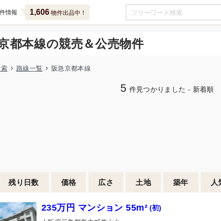
1,606
件情報
物件出品中！
京都本線の競売＆公売物件
検索
路線一覧
阪急京都本線
5
件見つかりました - 新着順
残り日数
価格
広さ
土地
築年
人
235万円 マンション 55m²
(初)