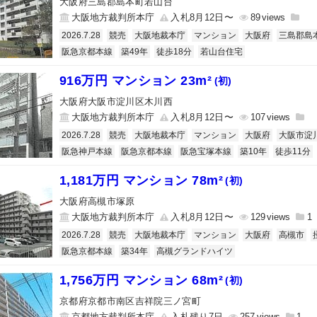
大阪府三島郡島本町若山台
大阪地方裁判所本庁
入札8月12日〜
89
2026.7.28
競売
大阪地裁本庁
マンション
大阪府
三島郡島
阪急京都本線
築49年
徒歩18分
若山台住宅
916万円 マンション 23m²
(初)
大阪府大阪市淀川区木川西
大阪地方裁判所本庁
入札8月12日〜
107
2026.7.28
競売
大阪地裁本庁
マンション
大阪府
大阪市淀
阪急神戸本線
阪急京都本線
阪急宝塚本線
築10年
徒歩11分
1,181万円 マンション 78m²
(初)
大阪府高槻市塚原
大阪地方裁判所本庁
入札8月12日〜
129
1
2026.7.28
競売
大阪地裁本庁
マンション
大阪府
高槻市
阪急京都本線
築34年
高槻グランドハイツ
1,756万円 マンション 68m²
(初)
京都府京都市南区吉祥院三ノ宮町
京都地方裁判所本庁
入札残り7日
257
1