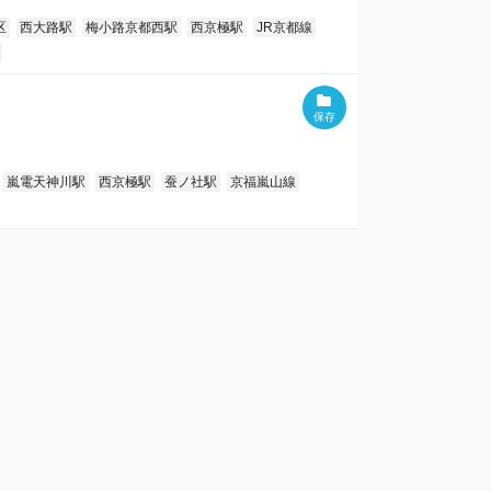
区
西大路駅
梅小路京都西駅
西京極駅
JR京都線
嵐電天神川駅
西京極駅
蚕ノ社駅
京福嵐山線