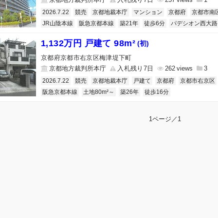
2026.7.22
競売
京都地裁本庁
マンション
京都府
京都市南
JR山陰本線
阪急京都本線
築21年
徒歩6分
パデシオン西大路
1,132万円 戸建て 98m²
(初)
京都府京都市右京区梅津堤下町
京都地方裁判所本庁
入札残り7日
262
3
2026.7.22
競売
京都地裁本庁
戸建て
京都府
京都市右京区
阪急京都本線
土地80m²～
築26年
徒歩16分
1ページ／1