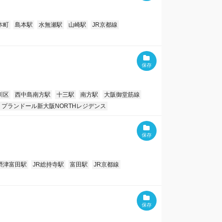
本町
島本駅
水無瀬駅
山崎駅
JR京都線
川区
西中島南方駅
十三駅
南方駅
大阪御堂筋線
プランドール新大阪NORTHレジデンス
摂津富田駅
JR総持寺駅
富田駅
JR京都線