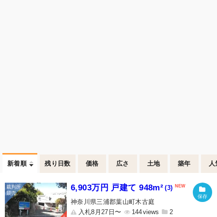
新着順
残り日数
価格
広さ
土地
築年
人
6,903万円 戸建て 948m²
(3)
神奈川県三浦郡葉山町木古庭
入札8月27日〜
144
2