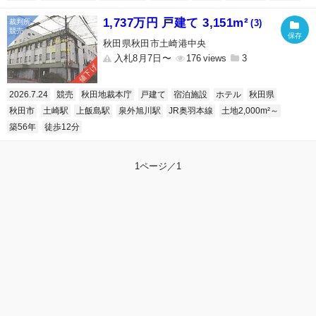
1,737万円 戸建て 3,151m²
(3)
秋田県秋田市土崎港中央
入札8月7日〜
176
3
値下げ
2026.7.24
競売
秋田地裁本庁
戸建て
宿泊施設
ホテル
秋田県
秋田市
土崎駅
上飯島駅
泉外旭川駅
JR奥羽本線
土地2,000m²～
築56年
徒歩12分
1ページ／1