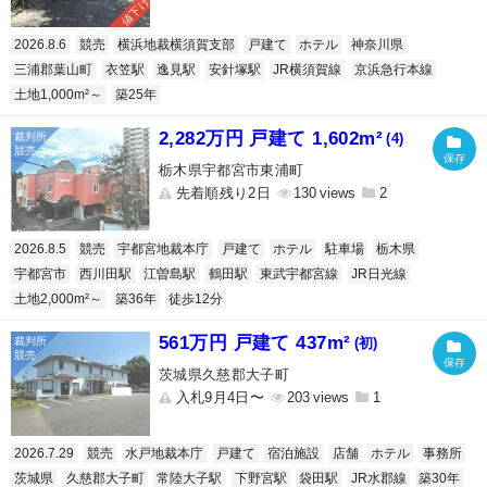
値下げ
2026.8.6
競売
横浜地裁横須賀支部
戸建て
ホテル
神奈川県
三浦郡葉山町
衣笠駅
逸見駅
安針塚駅
JR横須賀線
京浜急行本線
土地1,000m²～
築25年
2,282万円 戸建て 1,602m²
(4)
栃木県宇都宮市東浦町
先着順残り2日
130
2
2026.8.5
競売
宇都宮地裁本庁
戸建て
ホテル
駐車場
栃木県
宇都宮市
西川田駅
江曽島駅
鶴田駅
東武宇都宮線
JR日光線
土地2,000m²～
築36年
徒歩12分
561万円 戸建て 437m²
(初)
茨城県久慈郡大子町
入札9月4日〜
203
1
2026.7.29
競売
水戸地裁本庁
戸建て
宿泊施設
店舗
ホテル
事務所
茨城県
久慈郡大子町
常陸大子駅
下野宮駅
袋田駅
JR水郡線
築30年