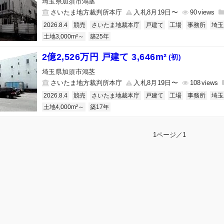
埼玉県加須市鴻茎
さいたま地方裁判所本庁
入札8月19日〜
90
2026.8.4
競売
さいたま地裁本庁
戸建て
工場
事務所
埼玉
土地3,000m²～
築25年
2億2,526万円 戸建て 3,646m²
(初)
埼玉県加須市鴻茎
さいたま地方裁判所本庁
入札8月19日〜
108
2026.8.4
競売
さいたま地裁本庁
戸建て
工場
事務所
埼玉
土地4,000m²～
築17年
1ページ／1