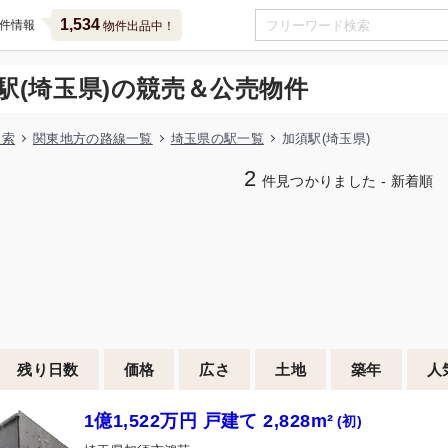
1,534
件情報
物件出品中！
駅(埼玉県)の競売＆公売物件
検索
関東地方の路線一覧
埼玉県の駅一覧
加須駅(埼玉県)
2
件見つかりました - 新着順
残り日数
価格
広さ
土地
築年
人
1億1,522万円 戸建て 2,828m²
(初)