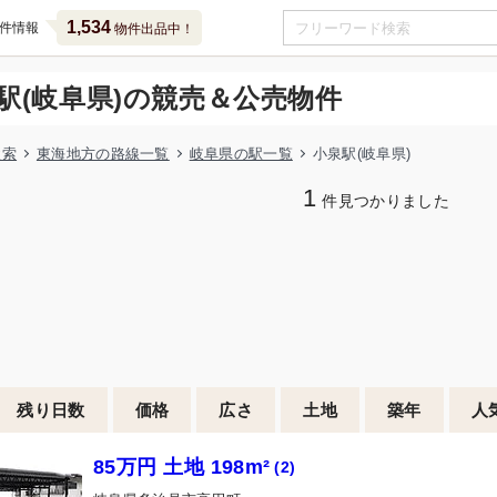
1,534
件情報
物件出品中！
駅(岐阜県)の競売＆公売物件
検索
東海地方の路線一覧
岐阜県の駅一覧
小泉駅(岐阜県)
1
件見つかりました
残り日数
価格
広さ
土地
築年
人
85万円 土地 198m²
(2)