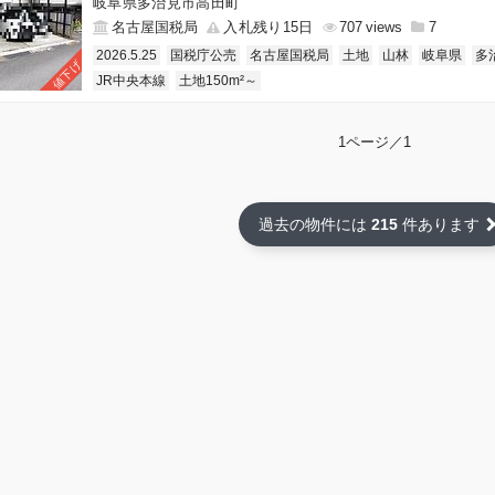
岐阜県多治見市高田町
名古屋国税局
入札残り15日
707
7
2026.5.25
国税庁公売
名古屋国税局
土地
山林
岐阜県
多
値下げ
JR中央本線
土地150m²～
1ページ／1
過去の物件には
215
件あります