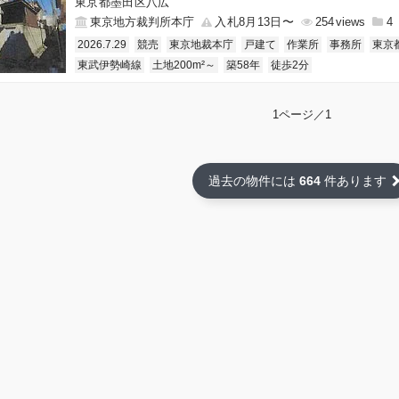
東京都墨田区八広
東京地方裁判所本庁
入札8月13日〜
254
4
2026.7.29
競売
東京地裁本庁
戸建て
作業所
事務所
東京
東武伊勢崎線
土地200m²～
築58年
徒歩2分
1ページ／1
過去の物件には
664
件あります