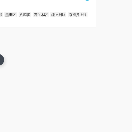
都
墨田区
八広駅
四ツ木駅
鐘ヶ淵駅
京成押上線