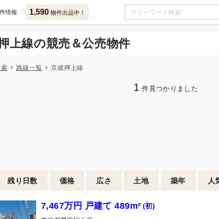
1,590
件情報
物件出品中！
押上線の競売＆公売物件
検索
路線一覧
京成押上線
1
件見つかりました
残り日数
価格
広さ
土地
築年
人
7,467万円 戸建て 489m²
(初)