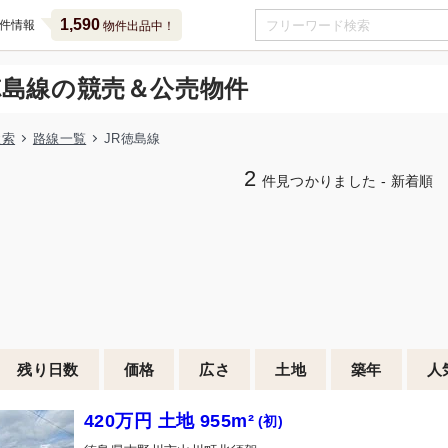
1,590
件情報
物件出品中！
徳島線の競売＆公売物件
検索
路線一覧
JR徳島線
2
件見つかりました - 新着順
残り日数
価格
広さ
土地
築年
人
420万円 土地 955m²
(初)