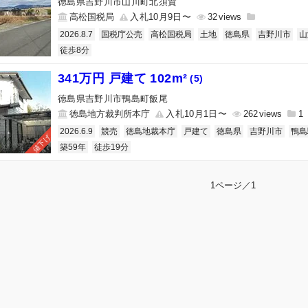
徳島県吉野川市山川町北須賀
高松国税局
入札10月9日〜
32
2026.8.7
国税庁公売
高松国税局
土地
徳島県
吉野川市
山
徒歩8分
341万円 戸建て 102m²
(5)
徳島県吉野川市鴨島町飯尾
徳島地方裁判所本庁
入札10月1日〜
262
1
2026.6.9
競売
徳島地裁本庁
戸建て
徳島県
吉野川市
鴨島
値下げ
築59年
徒歩19分
1ページ／1